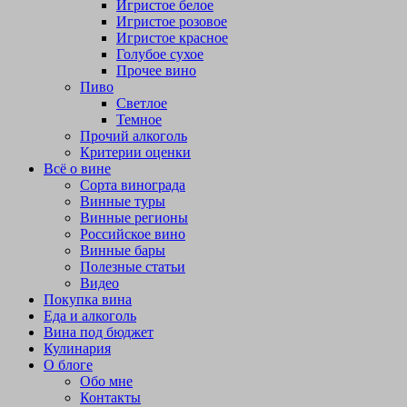
Игристое белое
Игристое розовое
Игристое красное
Голубое сухое
Прочее вино
Пиво
Светлое
Темное
Прочий алкоголь
Критерии оценки
Всё о вине
Сорта винограда
Винные туры
Винные регионы
Российское вино
Винные бары
Полезные статьи
Видео
Покупка вина
Еда и алкоголь
Вина под бюджет
Кулинария
О блоге
Обо мне
Контакты