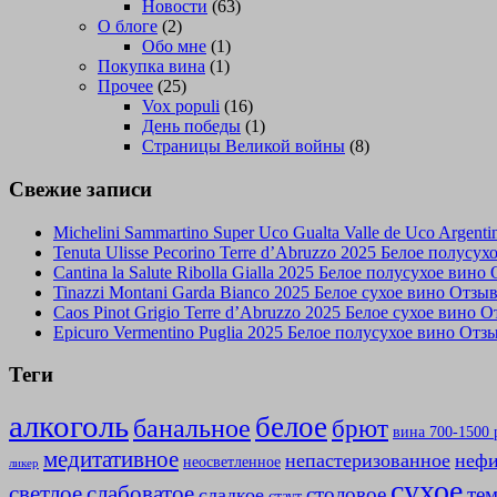
Новости
(63)
О блоге
(2)
Обо мне
(1)
Покупка вина
(1)
Прочее
(25)
Vox populi
(16)
День победы
(1)
Страницы Великой войны
(8)
Свежие записи
Michelini Sammartino Super Uco Gualta Valle de Uco Argen
Tenuta Ulisse Pecorino Terre d’Abruzzo 2025 Белое полусу
Cantina la Salute Ribolla Gialla 2025 Белое полусухое вино
Tinazzi Montani Garda Bianco 2025 Белое сухое вино Отзы
Caos Pinot Grigio Terre d’Abruzzo 2025 Белое сухое вино 
Epicuro Vermentino Puglia 2025 Белое полусухое вино Отз
Теги
алкоголь
белое
банальное
брют
вина 700-1500 
медитативное
непастеризованное
нефи
неосветленное
ликер
сухое
слабоватое
светлое
столовое
те
сладкое
стаут