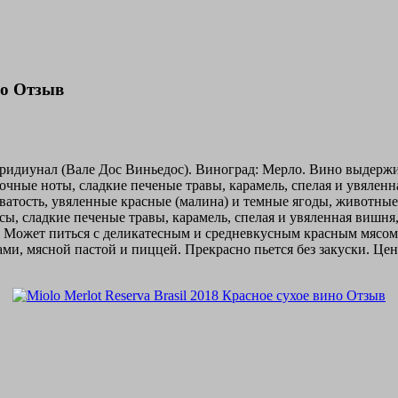
ино Отзыв
еридиунал (Вале Дос Виньедос). Виноград: Мерло. Вино выдерж
чные ноты, сладкие печеные травы, карамель, спелая и увяленна
коватость, увяленные красные (малина) и темные ягоды, животны
ы, сладкие печеные травы, карамель, спелая и увяленная вишня,
но. Может питься с деликатесным и средневкусным красным мяс
, мясной пастой и пиццей. Прекрасно пьется без закуски. Цена