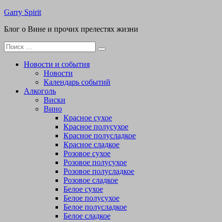
Перейти
Garry Spirit
к
Блог о Вине и прочих прелестях жизни
содержимому
Поиск
для:
Новости и события
Новости
Календарь событий
Алкоголь
Виски
Вино
Красное сухое
Красное полусухое
Красное полусладкое
Красное сладкое
Розовое сухое
Розовое полусухое
Розовое полусладкое
Розовое сладкое
Белое сухое
Белое полусухое
Белое полусладкое
Белое сладкое