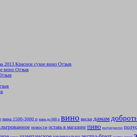
tina 2013 Красное сухое вино Отзыв
хое вино Отзыв
 Отзыв
в
Отзыв
ыв
вино
доброт
дамам
вина 1500-3000 р
виски
р
вина до 600 р
пиво
льтрованное
полу
оставь в магазине
новости
полуигристое
мное
шампанское
экстра-брют
шедеврально