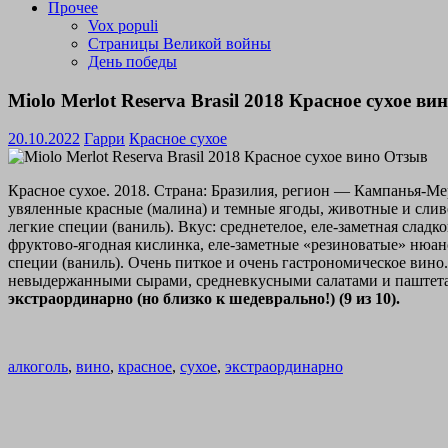
Прочее
Vox populi
Страницы Великой войны
День победы
Miolo Merlot Reserva Brasil 2018 Красное сухое в
20.10.2022
Гарри
Красное сухое
Красное сухое. 2018. Страна: Бразилия, регион — Кампанья-М
увяленные красные (малина) и темные ягоды, животные и сливо
легкие специи (ваниль). Вкус: среднетелое, еле-заметная слад
фруктово-ягодная кислинка, еле-заметные «резиноватые» нюанс
специи (ваниль). Очень питкое и очень гастрономическое ви
невыдержанными сырами, средневкусными салатами и паштетами
экстраординарно (но близко к шедеврально!) (9 из 10).
алкоголь
,
вино
,
красное
,
сухое
,
экстраординарно