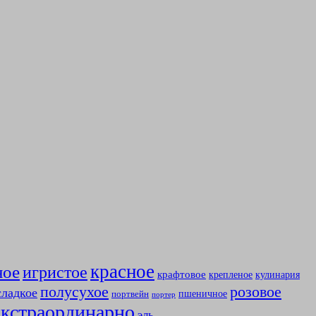
красное
ное
игристое
крафтовое
крепленое
кулинария
полусухое
розовое
сладкое
пшеничное
портвейн
портер
экстраординарно
эль