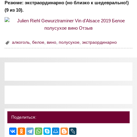
Резюме: экстраординарно (но близко к шедеврально!)
(9 из 10).
алкоголь
,
белое
,
вино
,
полусухое
,
экстраординарно
Поделиться: