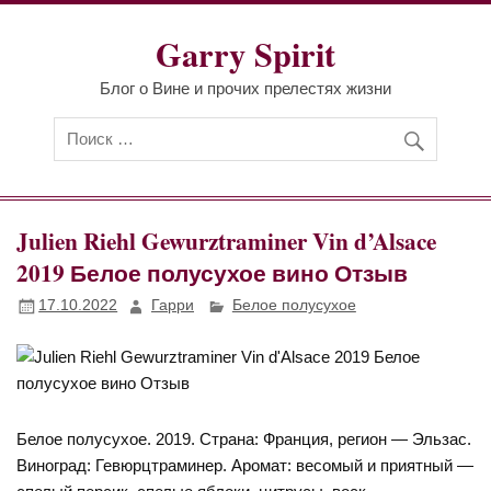
Перейти
к
Garry Spirit
содержимому
Блог о Вине и прочих прелестях жизни
Julien Riehl Gewurztraminer Vin d’Alsace
2019 Белое полусухое вино Отзыв
17.10.2022
Гарри
Белое полусухое
Белое полусухое. 2019. Страна: Франция, регион — Эльзас.
Виноград: Гевюрцтраминер. Аромат: весомый и приятный —