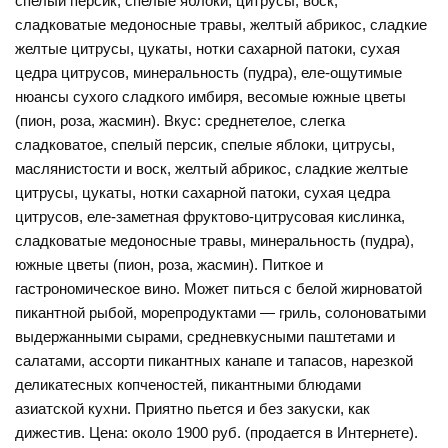
спелый персик, спелые яблоки, цитрусы, воск,
сладковатые медоносные травы, желтый абрикос, сладкие
желтые цитрусы, цукаты, нотки сахарной патоки, сухая
цедра цитрусов, минеральность (пудра), еле-ощутимые
нюансы сухого сладкого имбиря, весомые южные цветы
(пион, роза, жасмин). Вкус: среднетелое, слегка
сладковатое, спелый персик, спелые яблоки, цитрусы,
маслянистости и воск, желтый абрикос, сладкие желтые
цитрусы, цукаты, нотки сахарной патоки, сухая цедра
цитрусов, еле-заметная фруктово-цитрусовая кислинка,
сладковатые медоносные травы, минеральность (пудра),
южные цветы (пион, роза, жасмин). Питкое и
гастрономическое вино. Может питься с белой жирноватой
пикантной рыбой, морепродуктами — гриль, солоноватыми
выдержанными сырами, средневкусными паштетами и
салатами, ассорти пикантных канапе и тапасов, нарезкой
деликатесных копченостей, пикантными блюдами
азиатской кухни. Приятно пьется и без закуски, как
дижестив. Цена: около 1900 руб. (продается в Интернете).