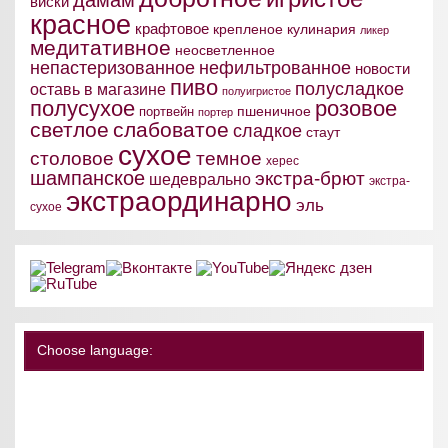
виски
красное
крафтовое
крепленое
кулинария
ликер
медитативное
неосветленное
непастеризованное
нефильтрованное
новости
пиво
полусладкое
оставь в магазине
полуигристое
полусухое
розовое
пшеничное
портвейн
портер
светлое
слабоватое
сладкое
стаут
сухое
столовое
темное
херес
шампанское
экстра-брют
шедеврально
экстра-
экстраординарно
эль
сухое
Choose language: