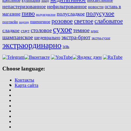
крепленое
кулинария
неосветленное
ликер
непастеризованное
нефильтрованное
оставь в
новости
полусухое
пиво
полусладкое
магазине
полуигристое
розовое
слабоватое
светлое
пшеничное
портвейн
портер
сухое
столовое
темное
сладкое
стаут
херес
шампанское
экстра-брют
шедеврально
экстра-сухое
экстраординарно
эль
Choose language:
Контакты
Карта сайта