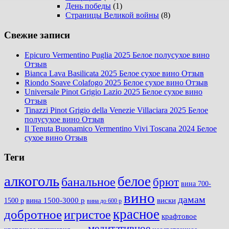
День победы
(1)
Страницы Великой войны
(8)
Свежие записи
Epicuro Vermentino Puglia 2025 Белое полусухое вино
Отзыв
Bianca Lava Basilicata 2025 Белое сухое вино Отзыв
Riondo Soave Colafogo 2025 Белое сухое вино Отзыв
Universale Pinot Grigio Lazio 2025 Белое сухое вино
Отзыв
Tinazzi Pinot Grigio della Venezie Villaciara 2025 Белое
полусухое вино Отзыв
Il Tenuta Buonamico Vermentino Vivi Toscana 2024 Белое
сухое вино Отзыв
Теги
алкоголь
белое
банальное
брют
вина 700-
вино
дамам
вина 1500-3000 р
виски
1500 р
вина до 600 р
красное
добротное
игристое
крафтовое
медитативное