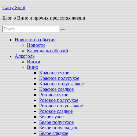
Перейти
Garry Spirit
к
Блог о Вине и прочих прелестях жизни
содержимому
Поиск
для:
Новости и события
Новости
Календарь событий
Алкоголь
Виски
Вино
Красное сухое
Красное полусухое
Красное полусладкое
Красное сладкое
Розовое сухое
Розовое полусухое
Розовое полусладкое
Розовое сладкое
Белое сухое
Белое полусухое
Белое полусладкое
Белое сладкое