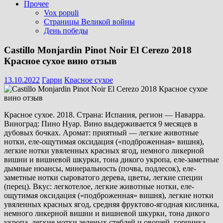
Прочее
Vox populi
Страницы Великой войны
День победы
Castillo Monjardin Pinot Noir El Cerezo 2018
Красное сухое вино отзыв
13.10.2022
Гарри
Красное сухое
Красное сухое. 2018. Страна: Испания, регион — Наварра.
Виноград: Пино Нуар. Вино выдерживается 9 месяцев в
дубовых бочках. Аромат: приятный — легкие животные
нотки, еле-ощутимая оксидация («подброженная» вишня),
легкие нотки увяленных красных ягод, немного ликерной
вишни и вишневой шкурки, тона дикого укропа, еле-заметные
дымные нюансы, минеральность (почва, подлесок), еле-
заметные нотки сыроватого дерева, цветы, легкие специи
(перец). Вкус: легкотелое, легкие животные нотки, еле-
ощутимая оксидация («подброженная» вишня), легкие нотки
увяленных красных ягод, средняя фруктово-ягодная кислинка,
немного ликерной вишни и вишневой шкурки, тона дикого
укропа, легкие нотки зеленых стеблей и овощей, горчинка,