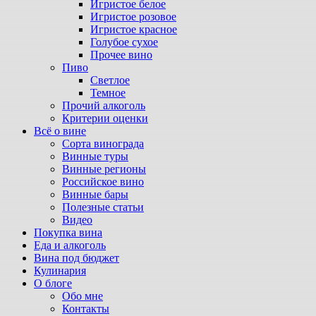
Игристое белое
Игристое розовое
Игристое красное
Голубое сухое
Прочее вино
Пиво
Светлое
Темное
Прочий алкоголь
Критерии оценки
Всё о вине
Сорта винограда
Винные туры
Винные регионы
Российское вино
Винные бары
Полезные статьи
Видео
Покупка вина
Еда и алкоголь
Вина под бюджет
Кулинария
О блоге
Обо мне
Контакты