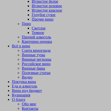
Игристое белое
Игристое розовое
Игристое красное
Голубое сухое
Прочее вино
Пиво
Светлое
Темное
Прочий алкоголь
Критерии оценки
Всё о вине
Сорта винограда
Винные туры
Винные регионы
Российское вино
Винные бары
Полезные статьи
Видео
Покупка вина
Еда и алкоголь
Вина под бюджет
Кулинария
О блоге
Обо мне
Контакты