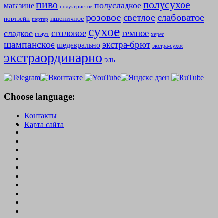
полусухое
пиво
полусладкое
магазине
полуигристое
розовое
слабоватое
светлое
пшеничное
портвейн
портер
сухое
столовое
темное
сладкое
стаут
херес
шампанское
экстра-брют
шедеврально
экстра-сухое
экстраординарно
эль
Choose language:
Контакты
Карта сайта