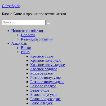
Перейти
Garry Spirit
к
Блог о Вине и прочих прелестях жизни
содержимому
Поиск
для:
Новости и события
Новости
Календарь событий
Алкоголь
Виски
Вино
Красное сухое
Красное полусухое
Красное полусладкое
Красное сладкое
Розовое сухое
Розовое полусухое
Розовое полусладкое
Розовое сладкое
Белое сухое
Белое полусухое
Белое полусладкое
Белое сладкое