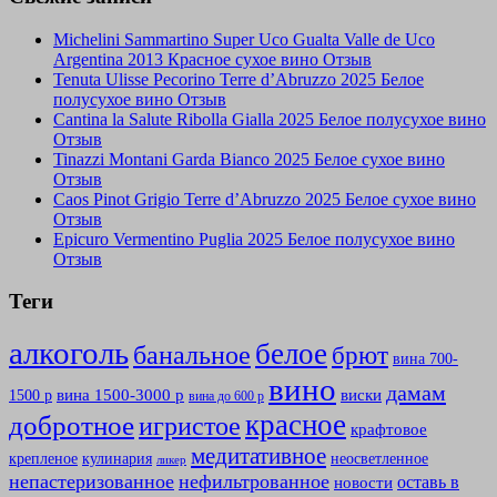
Michelini Sammartino Super Uco Gualta Valle de Uco
Argentina 2013 Красное сухое вино Отзыв
Tenuta Ulisse Pecorino Terre d’Abruzzo 2025 Белое
полусухое вино Отзыв
Cantina la Salute Ribolla Gialla 2025 Белое полусухое вино
Отзыв
Tinazzi Montani Garda Bianco 2025 Белое сухое вино
Отзыв
Caos Pinot Grigio Terre d’Abruzzo 2025 Белое сухое вино
Отзыв
Epicuro Vermentino Puglia 2025 Белое полусухое вино
Отзыв
Теги
алкоголь
белое
банальное
брют
вина 700-
вино
дамам
вина 1500-3000 р
виски
1500 р
вина до 600 р
красное
добротное
игристое
крафтовое
медитативное
крепленое
кулинария
неосветленное
ликер
непастеризованное
нефильтрованное
оставь в
новости