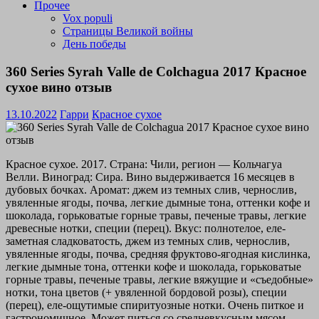
Прочее
Vox populi
Страницы Великой войны
День победы
360 Series Syrah Valle de Colchagua 2017 Красное
сухое вино отзыв
13.10.2022
Гарри
Красное сухое
Красное сухое. 2017. Страна: Чили, регион — Кольчагуа
Велли. Виноград: Сира. Вино выдерживается 16 месяцев в
дубовых бочках. Аромат: джем из темных слив, чернослив,
увяленные ягоды, почва, легкие дымные тона, оттенки кофе и
шоколада, горьковатые горные травы, печеные травы, легкие
древесные нотки, специи (перец). Вкус: полнотелое, еле-
заметная сладковатость, джем из темных слив, чернослив,
увяленные ягоды, почва, средняя фруктово-ягодная кислинка,
легкие дымные тона, оттенки кофе и шоколада, горьковатые
горные травы, печеные травы, легкие вяжущие и «съедобные»
нотки, тона цветов (+ увяленной бордовой розы), специи
(перец), еле-ощутимые спиритуозные нотки. Очень питкое и
гастрономичное. Может питься со средневкусным мясом,