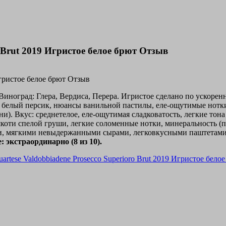
o Brut 2019 Игристое белое брют Отзыв
 Виноград: Глера, Вердиса, Перера. Игристое сделано по ускор
а, белый персик, нюансы ванильной пастилы, еле-ощутимые нотк
они). Вкус: среднетелое, еле-ощутимая сладковатость, легкие тон
ти спелой груши, легкие соломенные нотки, минеральность (пуд
и, мягкими невыдержанными сырами, легковкусными паштетами и 
: экстраординарно (8 из 10).