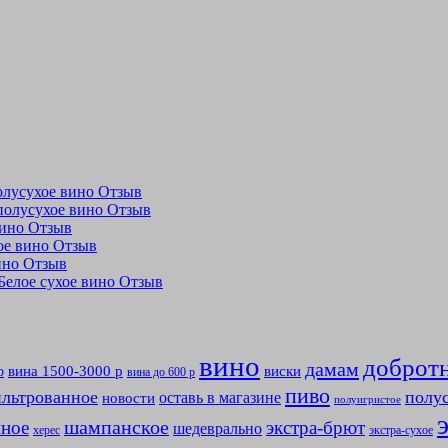
полусухое вино Отзыв
 полусухое вино Отзыв
 вино Отзыв
ухое вино Отзыв
вино Отзыв
 Белое сухое вино Отзыв
вино
доброт
дамам
вина 1500-3000 р
виски
р
вина до 600 р
пиво
льтрованное
полу
оставь в магазине
новости
полуигристое
мное
шампанское
экстра-брют
шедеврально
херес
экстра-сухое