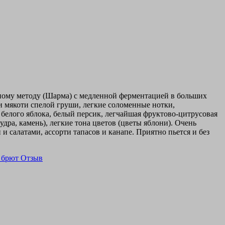
енному методу (Шарма) с медленной ферментацией в больших
и мякоти спелой груши, легкие соломенные нотки,
а белого яблока, белый персик, легчайшая фруктово-цитрусовая
ра, камень), легкие тона цветов (цветы яблони). Очень
салатами, ассорти тапасов и канапе. Приятно пьется и без