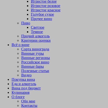
Игристое белое
Игристое розовое
Игристое красное
Голубое сухое
Прочее вино
Пиво
Светлое
Темное
Прочий алкоголь
Критерии оценки
Всё о вине
Сорта винограда
Винные туры
Винные регионы
Российское вино
Винные бары
Полезные статьи
Видео
Покупка вина
Еда и алкоголь
Вина под бюджет
Кулинария
О блоге
Обо мне
Контакты