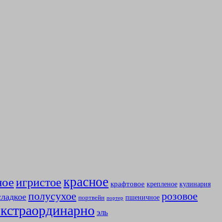
красное
ное
игристое
крафтовое
крепленое
кулинария
полусухое
розовое
сладкое
пшеничное
портвейн
портер
экстраординарно
эль