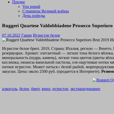
Прочее
Vox populi
Страницы Великой войны
День победы
Ruggeri Quartese Valdobbiadene Prosecco Superior
07.10.2022
Гарри
Игристое белое
Игристое белое брют. 2019. Страна: Италия, регион — Венето.
резервуарах. Аромат: элегантный — легкие тона белого яблок
минеральность (пудра, камень), легкие тона цветов (цветы ябл
кислинка, нюансы ванильной пастилы, еле-ощутимые нотки мяко
питкое игристое. Может питься с белой рыбой, морепродуктам
закуски. Цена: около 2500 руб. (продается в Интернете).
Резюме
алкоголь
,
белое
,
брют
,
вино
,
игристое
,
экстраординарно