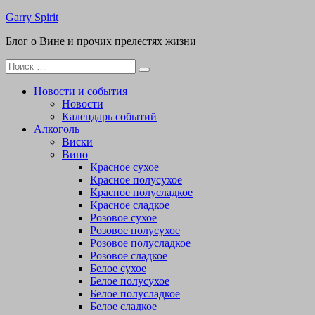
Перейти
Garry Spirit
к
Блог о Вине и прочих прелестях жизни
содержимому
Поиск
для:
Новости и события
Новости
Календарь событий
Алкоголь
Виски
Вино
Красное сухое
Красное полусухое
Красное полусладкое
Красное сладкое
Розовое сухое
Розовое полусухое
Розовое полусладкое
Розовое сладкое
Белое сухое
Белое полусухое
Белое полусладкое
Белое сладкое