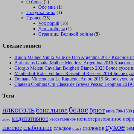
О блоге
(2)
Обо мне
(1)
Покупка вина
(1)
Прочее
(25)
Vox populi
(16)
День победы
(1)
Страницы Великой войны
(8)
Свежие записи
Ruido Malbec Vinilo Valle de Uco Argentina 2017 Красное 
Barbarians Gualta Malbec Mendoza Argentina 2016 Красное
Giorgio Meletti Cavallari Bolgheri Bianco 2023 Белое сухое
Mantlerhof Roter Veltliner Reisenthal Reserve 2014 Белое с
Domane Vincendeau Le Raguenet Anjou 2019 Белое сухое 
Chateau Couhins Cru Classe de Graves Pessac-Leognan 2019
Теги
алкоголь
белое
банальное
брют
вина 700-1500 
медитативное
непастеризованное
нефи
неосветленное
ликер
сухое
слабоватое
светлое
столовое
те
сладкое
стаут