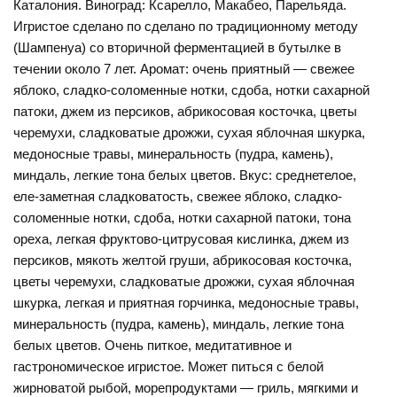
Каталония. Виноград: Ксарелло, Макабео, Парельяда.
Игристое сделано по сделано по традиционному методу
(Шампенуа) со вторичной ферментацией в бутылке в
течении около 7 лет. Аромат: очень приятный — свежее
яблоко, сладко-соломенные нотки, сдоба, нотки сахарной
патоки, джем из персиков, абрикосовая косточка, цветы
черемухи, сладковатые дрожжи, сухая яблочная шкурка,
медоносные травы, минеральность (пудра, камень),
миндаль, легкие тона белых цветов. Вкус: среднетелое,
еле-заметная сладковатость, свежее яблоко, сладко-
соломенные нотки, сдоба, нотки сахарной патоки, тона
ореха, легкая фруктово-цитрусовая кислинка, джем из
персиков, мякоть желтой груши, абрикосовая косточка,
цветы черемухи, сладковатые дрожжи, сухая яблочная
шкурка, легкая и приятная горчинка, медоносные травы,
минеральность (пудра, камень), миндаль, легкие тона
белых цветов. Очень питкое, медитативное и
гастрономическое игристое. Может питься с белой
жирноватой рыбой, морепродуктами — гриль, мягкими и