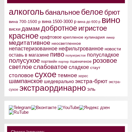
алкоголь
белое
банальное
брют
вино
вина 1500-3000 р
вина 700-1500 р
вина до 600 р
добротное
игристое
дамам
виски
красное
крафтовое
крепленое
кулинария
ликер
медитативное
неосветленное
непастеризованное
нефильтрованное
новости
пиво
полусладкое
оставь в магазине
полуигристое
полусухое
розовое
пшеничное
портвейн
портер
светлое
слабоватое
сладкое
стаут
сухое
столовое
темное
херес
шампанское
экстра-брют
шедеврально
экстра-
экстраординарно
эль
сухое
Choose language: