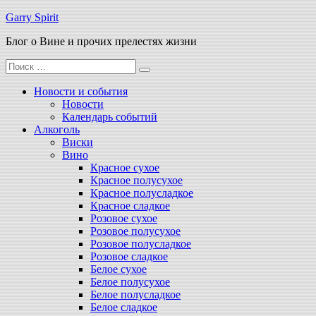
Перейти
Garry Spirit
к
Блог о Вине и прочих прелестях жизни
содержимому
Поиск
для:
Новости и события
Новости
Календарь событий
Алкоголь
Виски
Вино
Красное сухое
Красное полусухое
Красное полусладкое
Красное сладкое
Розовое сухое
Розовое полусухое
Розовое полусладкое
Розовое сладкое
Белое сухое
Белое полусухое
Белое полусладкое
Белое сладкое