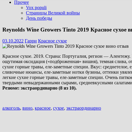
Прочее
Vox populi
Страницы Великой войны
День победы
Reynolds Wine Growers Tinto 2019 Красное сухое 
03.10.2022
Гарри
Красное сухое
Красное сухое. 2019. Страна: Португалия, регион — Алентежу.
ощутимая оксидация («подброженная» вишня), темная слива, о
сухие горные травы, еле-заметные специи. Вкус: среднетелое, 
сливочные нюансы, еле-заметные нотки бузины, оттенки увяле
легкие сухие горные травы, еле-заметные специи. Очень питк
твердыми невыдержанными сырами, средневкусными салатами и 
Резюме: экстраординарно (8 из 10).
алкоголь
,
вино
,
красное
,
сухое
,
экстраординарно