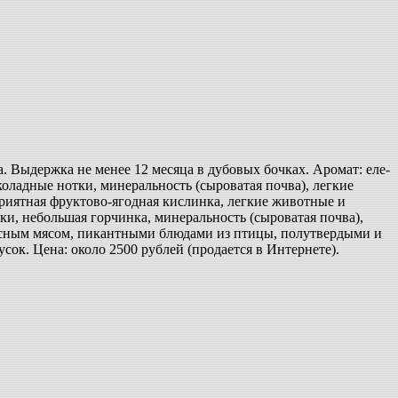
 Выдержка не менее 12 месяца в дубовых бочках. Аромат: еле-
оладные нотки, минеральность (сыроватая почва), легкие
 приятная фруктово-ягодная кислинка, легкие животные и
и, небольшая горчинка, минеральность (сыроватая почва),
расным мясом, пикантными блюдами из птицы, полутвердыми и
ок. Цена: около 2500 рублей (продается в Интернете).