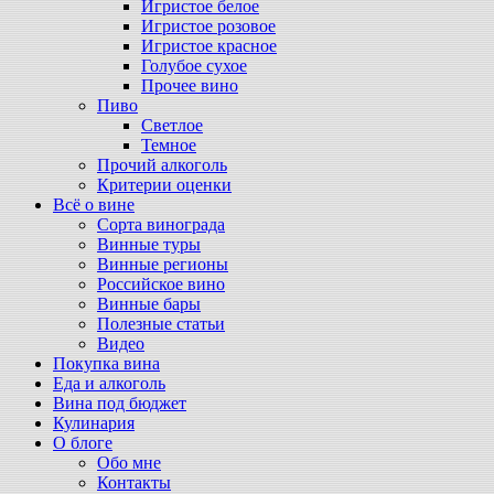
Игристое белое
Игристое розовое
Игристое красное
Голубое сухое
Прочее вино
Пиво
Светлое
Темное
Прочий алкоголь
Критерии оценки
Всё о вине
Сорта винограда
Винные туры
Винные регионы
Российское вино
Винные бары
Полезные статьи
Видео
Покупка вина
Еда и алкоголь
Вина под бюджет
Кулинария
О блоге
Обо мне
Контакты