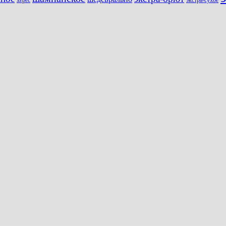
херес
экстра-сухое