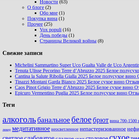
Новости
(63)
О блоге
(2)
Обо мне
(1)
Покупка вина
(1)
Прочее
(25)
Vox populi
(16)
День победы
(1)
Страницы Великой войны
(8)
Свежие записи
Michelini Sammartino Super Uco Gualta Valle de Uco Argen
Tenuta Ulisse Pecorino Terre d’Abruzzo 2025 Белое полусу
Cantina la Salute Ribolla Gialla 2025 Белое полусухое вино
Tinazzi Montani Garda Bianco 2025 Белое сухое вино Отзы
Caos Pinot Grigio Terre d’Abruzzo 2025 Белое сухое вино 
Epicuro Vermentino Puglia 2025 Белое полусухое вино Отз
Теги
алкоголь
белое
банальное
брют
вина 700-1500 
медитативное
непастеризованное
нефи
неосветленное
ликер
сухое
слабоватое
светлое
столовое
те
сладкое
стаут