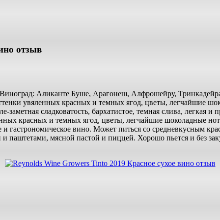
вино отзыв
 Виноград: Аликанте Буше, Арагонеш, Алфрошейру, Тринкадейра.
ттенки увяленных красных и темных ягод, цветы, легчайшие шок
еле-заметная сладковатость, бархатистое, темная слива, легкая и
нных красных и темных ягод, цветы, легчайшие шоколадные нотк
ое и гастрономическое вино. Может питься со средневкусным к
паштетами, мясной пастой и пиццей. Хорошо пьется и без закус