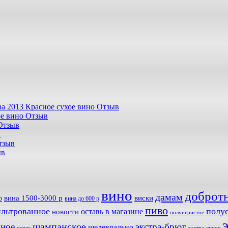
tina 2013 Красное сухое вино Отзыв
хое вино Отзыв
 Отзыв
в
Отзыв
ыв
вино
доброт
дамам
вина 1500-3000 р
виски
р
вина до 600 р
пиво
льтрованное
полу
оставь в магазине
новости
полуигристое
мное
шампанское
экстра-брют
шедеврально