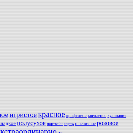
красное
ное
игристое
крафтовое
крепленое
кулинария
полусухое
розовое
сладкое
пшеничное
портвейн
портер
экстраординарно
эль