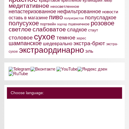
крафтовое
крепленое
кулинария
ликер
медитативное
неосветленное
непастеризованное
нефильтрованное
новости
пиво
полусладкое
оставь в магазине
полуигристое
полусухое
розовое
пшеничное
портвейн
портер
светлое
слабоватое
сладкое
стаут
сухое
столовое
темное
херес
шампанское
экстра-брют
шедеврально
экстра-
экстраординарно
эль
сухое
Choose language: