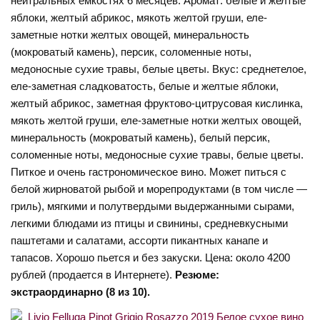
нейтральных емкостях 6 месяцев. Аромат: белые и желтые
яблоки, желтый абрикос, мякоть желтой груши, еле-
заметные нотки желтых овощей, минеральность
(мокроватый камень), персик, соломенные ноты,
медоносные сухие травы, белые цветы. Вкус: среднетелое,
еле-заметная сладковатость, белые и желтые яблоки,
желтый абрикос, заметная фруктово-цитрусовая кислинка,
мякоть желтой груши, еле-заметные нотки желтых овощей,
минеральность (мокроватый камень), белый персик,
соломенные ноты, медоносные сухие травы, белые цветы.
Питкое и очень гастрономическое вино. Может питься с
белой жирноватой рыбой и морепродуктами (в том числе —
гриль), мягкими и полутвердыми выдержанными сырами,
легкими блюдами из птицы и свинины, средневкусными
паштетами и салатами, ассорти пикантных канапе и
тапасов. Хорошо пьется и без закуски. Цена: около 4200
рублей (продается в Интернете).
Резюме:
экстраординарно (8 из 10).