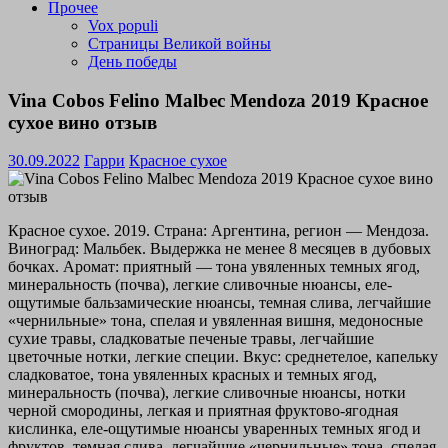
Прочее
Vox populi
Страницы Великой войны
День победы
Vina Cobos Felino Malbec Mendoza 2019 Красное
сухое вино отзыв
30.09.2022
Гарри
Красное сухое
Красное сухое. 2019. Страна: Аргентина, регион — Мендоза.
Виноград: Мальбек. Выдержка не менее 8 месяцев в дубовых
бочках. Аромат: приятный — тона увяленных темных ягод,
минеральность (почва), легкие сливочные нюансы, еле-
ощутимые бальзамические нюансы, темная слива, легчайшие
«чернильные» тона, спелая и увяленная вишня, медоносные
сухие травы, сладковатые печеные травы, легчайшие
цветочные нотки, легкие специи. Вкус: среднетелое, капельку
сладковатое, тона увяленных красных и темных ягод,
минеральность (почва), легкие сливочные нюансы, нотки
черной смородины, легкая и приятная фруктово-ягодная
кислинка, еле-ощутимые нюансы уваренных темных ягод и
фруктов, темная слива, легчайшие «чернильные» тона, спелая