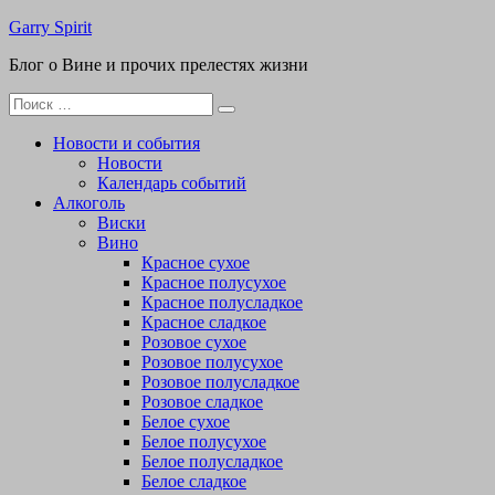
Перейти
Garry Spirit
к
Блог о Вине и прочих прелестях жизни
содержимому
Поиск
для:
Новости и события
Новости
Календарь событий
Алкоголь
Виски
Вино
Красное сухое
Красное полусухое
Красное полусладкое
Красное сладкое
Розовое сухое
Розовое полусухое
Розовое полусладкое
Розовое сладкое
Белое сухое
Белое полусухое
Белое полусладкое
Белое сладкое