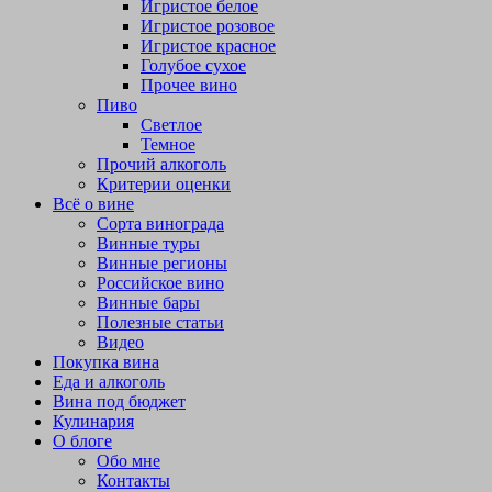
Игристое белое
Игристое розовое
Игристое красное
Голубое сухое
Прочее вино
Пиво
Светлое
Темное
Прочий алкоголь
Критерии оценки
Всё о вине
Сорта винограда
Винные туры
Винные регионы
Российское вино
Винные бары
Полезные статьи
Видео
Покупка вина
Еда и алкоголь
Вина под бюджет
Кулинария
О блоге
Обо мне
Контакты