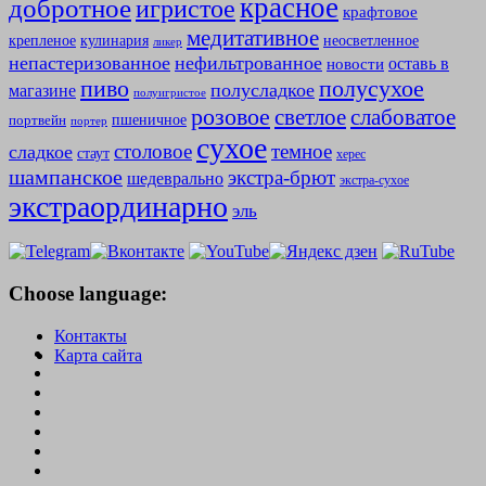
красное
добротное
игристое
крафтовое
медитативное
крепленое
кулинария
неосветленное
ликер
непастеризованное
нефильтрованное
оставь в
новости
полусухое
пиво
полусладкое
магазине
полуигристое
розовое
слабоватое
светлое
пшеничное
портвейн
портер
сухое
столовое
темное
сладкое
стаут
херес
шампанское
экстра-брют
шедеврально
экстра-сухое
экстраординарно
эль
Choose language:
Контакты
Карта сайта