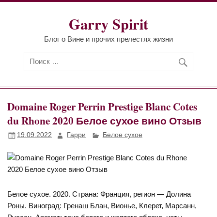
Перейти
к
Garry Spirit
содержимому
Блог о Вине и прочих прелестях жизни
Domaine Roger Perrin Prestige Blanc Cotes
du Rhone 2020 Белое сухое вино Отзыв
19.09.2022
Гарри
Белое сухое
Белое сухое. 2020. Страна: Франция, регион — Долина
Роны. Виноград: Гренаш Блан, Вионье, Клерет, Марсанн,