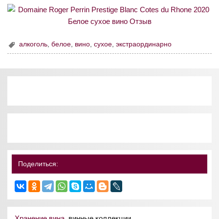
алкоголь
,
белое
,
вино
,
сухое
,
экстраординарно
Поделиться:
Хранение вина
, винные коллекции.