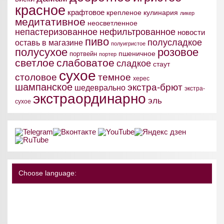
красное
крафтовое
крепленое
кулинария
ликер
медитативное
неосветленное
непастеризованное
нефильтрованное
новости
пиво
полусладкое
оставь в магазине
полуигристое
полусухое
розовое
пшеничное
портвейн
портер
светлое
слабоватое
сладкое
стаут
сухое
столовое
темное
херес
шампанское
экстра-брют
шедеврально
экстра-
экстраординарно
эль
сухое
Choose language: