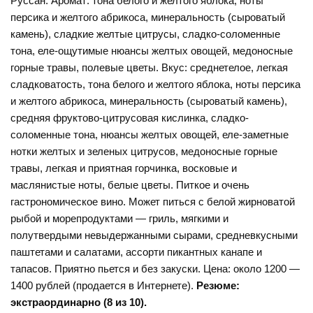
Руссан. Аромат: тона белого и желтого яблока, ноты
персика и желтого абрикоса, минеральность (сыроватый
камень), сладкие желтые цитрусы, сладко-соломенные
тона, еле-ощутимые нюансы желтых овощей, медоносные
горные травы, полевые цветы. Вкус: среднетелое, легкая
сладковатость, тона белого и желтого яблока, ноты персика
и желтого абрикоса, минеральность (сыроватый камень),
средняя фруктово-цитрусовая кислинка, сладко-
соломенные тона, нюансы желтых овощей, еле-заметные
нотки желтых и зеленых цитрусов, медоносные горные
травы, легкая и приятная горчинка, восковые и
маслянистые ноты, белые цветы. Питкое и очень
гастрономическое вино. Может питься с белой жирноватой
рыбой и морепродуктами — гриль, мягкими и
полутвердыми невыдержанными сырами, средневкусными
паштетами и салатами, ассорти пикантных канапе и
тапасов. Приятно пьется и без закуски. Цена: около 1200 —
1400 рублей (продается в Интернете).
Резюме:
экстраординарно (8 из 10).