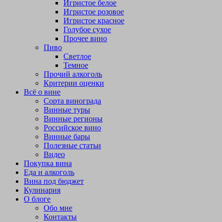
Игристое белое
Игристое розовое
Игристое красное
Голубое сухое
Прочее вино
Пиво
Светлое
Темное
Прочий алкоголь
Критерии оценки
Всё о вине
Сорта винограда
Винные туры
Винные регионы
Российское вино
Винные бары
Полезные статьи
Видео
Покупка вина
Еда и алкоголь
Вина под бюджет
Кулинария
О блоге
Обо мне
Контакты