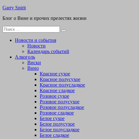
Перейти
Garry Spirit
к
Блог о Вине и прочих прелестях жизни
содержимому
Поиск
для:
Новости и события
Новости
Календарь событий
Алкоголь
Виски
Вино
Красное сухое
Красное полусухое
Красное полусладкое
Красное сладкое
Розовое сухое
Розовое полусухое
Розовое полусладкое
Розовое сладкое
Белое сухое
Белое полусухое
Белое полусладкое
Белое сладкое