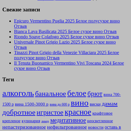
Свежие записи
Epicuro Vermentino Puglia 2025 Белое полусухое вино
Отзыв
Bianca Lava Basilicata 2025 Белое сухое вино Отзыв
Riondo Soave Colafogo 2025 Белое сухое вино Отзыв
Universale Pinot Grigio Lazio 2025 Белое сухое вино
Отзыв
Tinazzi Pinot Grigio della Venezie Villaciara 2025 Белое
полусухое вино Отзыв
Il Tenuta Buonamico Vermentino Vivi Toscana 2024 Белое
сухое вино Отзыв
Теги
алкоголь
белое
банальное
брют
вина 700-
вино
дамам
вина 1500-3000 р
виски
1500 р
вина до 600 р
красное
добротное
игристое
крафтовое
медитативное
крепленое
кулинария
неосветленное
ликер
непастеризованное
нефильтрованное
оставь в
новости