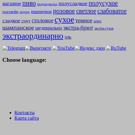
полусухое
пиво
полусладкое
магазине
полуигристое
розовое
слабоватое
светлое
пшеничное
портвейн
портер
сухое
столовое
темное
сладкое
стаут
херес
шампанское
экстра-брют
шедеврально
экстра-сухое
экстраординарно
эль
Choose language:
Контакты
Карта сайта