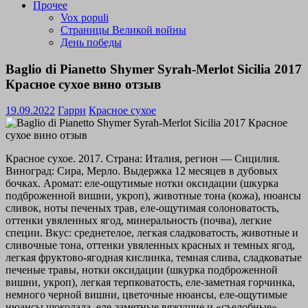
Прочее
Vox populi
Страницы Великой войны
День победы
Baglio di Pianetto Shymer Syrah-Merlot Sicilia 2017
Красное сухое вино отзыв
19.09.2022
Гарри
Красное сухое
Красное сухое. 2017. Страна: Италия, регион — Сицилия.
Виноград: Сира, Мерло. Выдержка 12 месяцев в дубовых
бочках. Аромат: еле-ощутимые нотки оксидации (шкурка
подброженной вишни, укроп), животные тона (кожа), нюансы
сливок, ноты печеных трав, еле-ощутимая солоноватость,
оттенки увяленных ягод, минеральность (почва), легкие
специи. Вкус: среднетелое, легкая сладковатость, животные и
сливочные тона, оттенки увяленных красных и темных ягод,
легкая фруктово-ягодная кислинка, темная слива, сладковатые
печеные травы, нотки оксидации (шкурка подброженной
вишни, укроп), легкая терпковатость, еле-заметная горчинка,
немного черной вишни, цветочные нюансы, еле-ощутимые
нюансы шоколада, еле-заметные вяжущие и «съедобные»