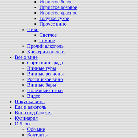
Игристое белое
Игристое розовое
Игристое красное
Голубое сухое
Прочее вино
Пиво
Светлое
Темное
Прочий алкоголь
Критерии оценки
Всё о вине
Сорта винограда
Винные туры
Винные регионы
Российское вино
Винные бары
Полезные статьи
Видео
Покупка вина
Еда и алкоголь
Вина под бюджет
Кулинария
О блоге
Обо мне
Контакты