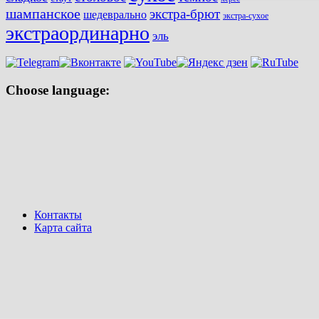
шампанское
экстра-брют
шедеврально
экстра-сухое
экстраординарно
эль
Choose language:
Контакты
Карта сайта