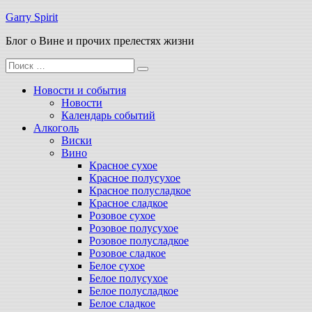
Перейти
Garry Spirit
к
Блог о Вине и прочих прелестях жизни
содержимому
Поиск
для:
Новости и события
Новости
Календарь событий
Алкоголь
Виски
Вино
Красное сухое
Красное полусухое
Красное полусладкое
Красное сладкое
Розовое сухое
Розовое полусухое
Розовое полусладкое
Розовое сладкое
Белое сухое
Белое полусухое
Белое полусладкое
Белое сладкое