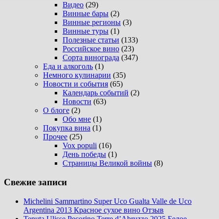
Видео
(29)
Винные бары
(2)
Винные регионы
(3)
Винные туры
(1)
Полезные статьи
(133)
Российское вино
(23)
Сорта винограда
(347)
Еда и алкоголь
(1)
Немного кулинарии
(35)
Новости и события
(65)
Календарь событий
(2)
Новости
(63)
О блоге
(2)
Обо мне
(1)
Покупка вина
(1)
Прочее
(25)
Vox populi
(16)
День победы
(1)
Страницы Великой войны
(8)
Свежие записи
Michelini Sammartino Super Uco Gualta Valle de Uco
Argentina 2013 Красное сухое вино Отзыв
Tenuta Ulisse Pecorino Terre d’Abruzzo 2025 Белое