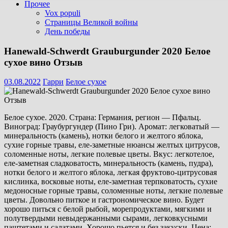
Прочее
Vox populi
Страницы Великой войны
День победы
Hanewald-Schwerdt Grauburgunder 2020 Белое
сухое вино Отзыв
03.08.2022
Гарри
Белое сухое
Белое сухое. 2020. Страна: Германия, регион — Пфальц.
Виноград: Граубургундер (Пино Гри). Аромат: легковатый —
минеральность (камень), нотки белого и желтого яблока,
сухие горные травы, еле-заметные нюансы желтых цитрусов,
соломенные ноты, легкие полевые цветы. Вкус: легкотелое,
еле-заметная сладковатость, минеральность (камень, пудра),
нотки белого и желтого яблока, легкая фруктово-цитрусовая
кислинка, восковые ноты, еле-заметная терпковатость, сухие
медоносные горные травы, соломенные ноты, легкие полевые
цветы. Довольно питкое и гастрономическое вино. Будет
хорошо питься с белой рыбой, морепродуктами, мягкими и
полутвердыми невыдержанными сырами, легковкусными
паштетами и салатами. Хорошо пьется и без закуски. Цена: