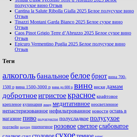
полусухое вино Отзыв
Cantina la Salute Ribolla Gialla 2025 Белое полусухое вино
Отзыв
Tinazzi Montani Garda Bianco 2025 Белое сухое вино
Отзыв
Caos Pinot Grigio Terre d’Abruzzo 2025 Белое сухое вино
Отзыв
Epicuro Vermentino Puglia 2025 Белое полусухое вино
Отзыв
Теги
алкоголь
белое
банальное
брют
вина 700-
вино
дамам
вина 1500-3000 р
виски
1500 р
вина до 600 р
красное
добротное
игристое
крафтовое
медитативное
крепленое
кулинария
неосветленное
ликер
непастеризованное
нефильтрованное
оставь в
новости
полусухое
пиво
полусладкое
магазине
полуигристое
розовое
слабоватое
светлое
пшеничное
портвейн
портер
сухое
столовое
темное
сладкое
стаут
херес