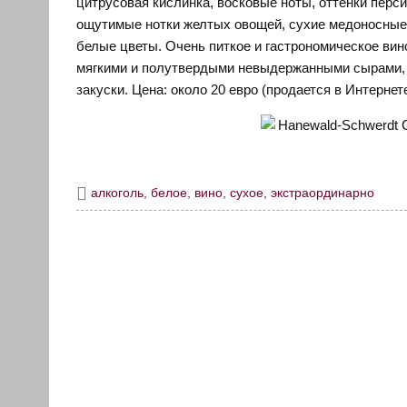
цитрусовая кислинка, восковые ноты, оттенки перси
ощутимые нотки желтых овощей, сухие медоносные 
белые цветы. Очень питкое и гастрономическое вин
мягкими и полутвердыми невыдержанными сырами, л
закуски. Цена: около 20 евро (продается в Интернет
алкоголь
,
белое
,
вино
,
сухое
,
экстраординарно