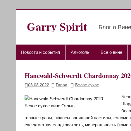
Перейти
к
содержимому
Garry Spirit
Блог о Вине
Новости и события
Алкоголь
Всё о вине
Hanewald-Schwerdt Chardonnay 2
03.08.2022
Гарри
Белое сухое
Бело
Шард
бело
горные травы, нюансы ванильной пастилы, соломенн
еле-заметная сладковатость, минеральность (камень