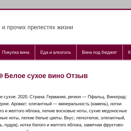
 и прочих прелестях жизни
Покупка вина
Еда и алкоголь
Вина под бюджет
К
020 Белое сухое вино Отзыв
е сухое. 2020. Страна: Германия, регион — Пфальц. Виноград:
оне. Аромат: элегантный — минеральность (камень), нотки
го и желтого яблока, легкие восковые ноты, сухие медоносные
ые ноты, легкие белые цветы. Вкус: легкотелое, элегантный,
, пудра), нотки белого и желтого яблока, заметная фруктово-