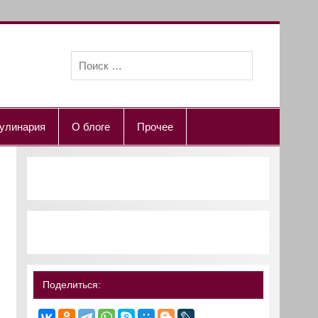
улинария
О блоге
Прочее
Поделиться: