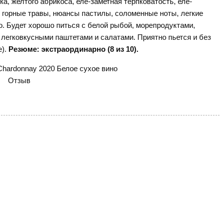
ка, желтого абрикоса, еле-заметная терпковатость, еле-
горные травы, нюансы пастилы, соломенные ноты, легкие
о. Будет хорошо питься с белой рыбой, морепродуктами,
егковкусными паштетами и салатами. Приятно пьется и без
е).
Резюме: экстраординарно (8 из 10).