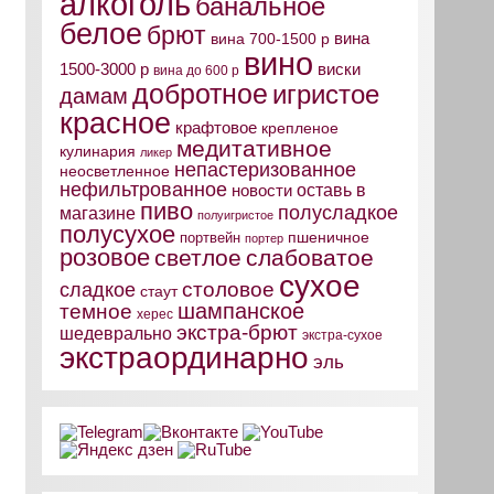
алкоголь
банальное
белое
брют
вина
вина 700-1500 р
вино
виски
1500-3000 р
вина до 600 р
добротное
игристое
дамам
красное
крафтовое
крепленое
медитативное
кулинария
ликер
непастеризованное
неосветленное
нефильтрованное
оставь в
новости
пиво
полусладкое
магазине
полуигристое
полусухое
пшеничное
портвейн
портер
розовое
светлое
слабоватое
сухое
столовое
сладкое
стаут
шампанское
темное
херес
экстра-брют
шедеврально
экстра-сухое
экстраординарно
эль