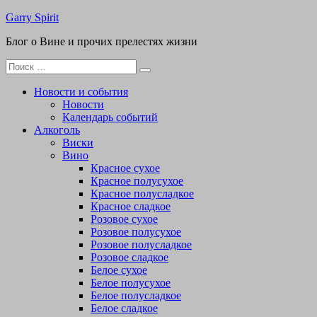
Перейти
Garry Spirit
к
Блог о Вине и прочих прелестях жизни
содержимому
Поиск
для:
Новости и события
Новости
Календарь событий
Алкоголь
Виски
Вино
Красное сухое
Красное полусухое
Красное полусладкое
Красное сладкое
Розовое сухое
Розовое полусухое
Розовое полусладкое
Розовое сладкое
Белое сухое
Белое полусухое
Белое полусладкое
Белое сладкое