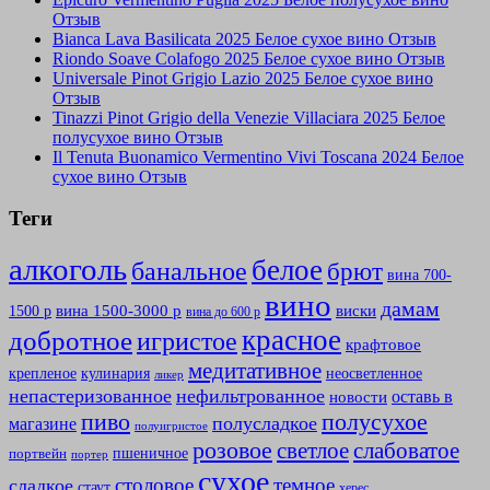
Отзыв
Bianca Lava Basilicata 2025 Белое сухое вино Отзыв
Riondo Soave Colafogo 2025 Белое сухое вино Отзыв
Universale Pinot Grigio Lazio 2025 Белое сухое вино
Отзыв
Tinazzi Pinot Grigio della Venezie Villaciara 2025 Белое
полусухое вино Отзыв
Il Tenuta Buonamico Vermentino Vivi Toscana 2024 Белое
сухое вино Отзыв
Теги
алкоголь
белое
банальное
брют
вина 700-
вино
дамам
вина 1500-3000 р
виски
1500 р
вина до 600 р
красное
добротное
игристое
крафтовое
медитативное
крепленое
кулинария
неосветленное
ликер
непастеризованное
нефильтрованное
оставь в
новости
полусухое
пиво
полусладкое
магазине
полуигристое
розовое
слабоватое
светлое
пшеничное
портвейн
портер
сухое
столовое
темное
сладкое
стаут
херес