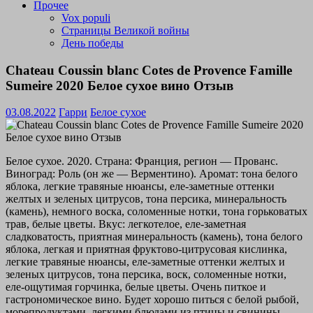
Прочее
Vox populi
Страницы Великой войны
День победы
Chateau Coussin blanc Cotes de Provence Famille
Sumeire 2020 Белое сухое вино Отзыв
03.08.2022
Гарри
Белое сухое
Белое сухое. 2020. Страна: Франция, регион — Прованс.
Виноград: Роль (он же — Верментино). Аромат: тона белого
яблока, легкие травяные нюансы, еле-заметные оттенки
желтых и зеленых цитрусов, тона персика, минеральность
(камень), немного воска, соломенные нотки, тона горьковатых
трав, белые цветы. Вкус: легкотелое, еле-заметная
сладковатость, приятная минеральность (камень), тона белого
яблока, легкая и приятная фруктово-цитрусовая кислинка,
легкие травяные нюансы, еле-заметные оттенки желтых и
зеленых цитрусов, тона персика, воск, соломенные нотки,
еле-ощутимая горчинка, белые цветы. Очень питкое и
гастрономическое вино. Будет хорошо питься с белой рыбой,
морепродуктами, легкими блюдами из птицы и свинины,