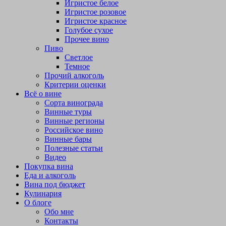
Игристое белое
Игристое розовое
Игристое красное
Голубое сухое
Прочее вино
Пиво
Светлое
Темное
Прочий алкоголь
Критерии оценки
Всё о вине
Сорта винограда
Винные туры
Винные регионы
Российское вино
Винные бары
Полезные статьи
Видео
Покупка вина
Еда и алкоголь
Вина под бюджет
Кулинария
О блоге
Обо мне
Контакты