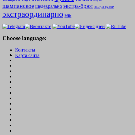
шампанское
экстра-брют
шедеврально
экстра-сухое
экстраординарно
эль
Choose language:
Контакты
Карта сайта