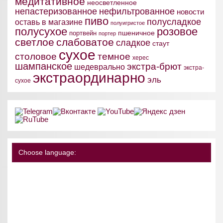
медитативное
неосветленное
непастеризованное
нефильтрованное
новости
пиво
полусладкое
оставь в магазине
полуигристое
полусухое
розовое
пшеничное
портвейн
портер
светлое
слабоватое
сладкое
стаут
сухое
столовое
темное
херес
шампанское
экстра-брют
шедеврально
экстра-
экстраординарно
эль
сухое
Choose language: