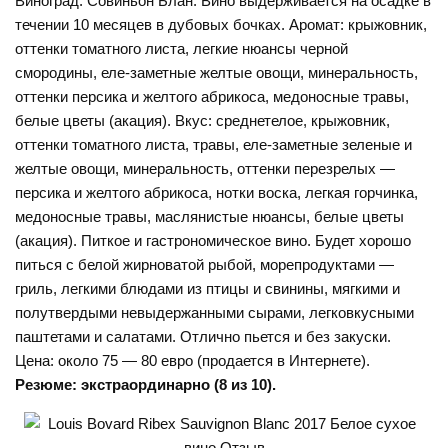
Виноград: Совиньон Блан. Вино выдерживается на осадке в
течении 10 месяцев в дубовых бочках. Аромат: крыжовник,
оттенки томатного листа, легкие нюансы черной
смородины, еле-заметные желтые овощи, минеральность,
оттенки персика и желтого абрикоса, медоносные травы,
белые цветы (акация). Вкус: среднетелое, крыжовник,
оттенки томатного листа, травы, еле-заметные зеленые и
желтые овощи, минеральность, оттенки перезрелых —
персика и желтого абрикоса, нотки воска, легкая горчинка,
медоносные травы, маслянистые нюансы, белые цветы
(акация). Питкое и гастрономическое вино. Будет хорошо
питься с белой жирноватой рыбой, морепродуктами —
гриль, легкими блюдами из птицы и свинины, мягкими и
полутвердыми невыдержанными сырами, легковкусными
паштетами и салатами. Отлично пьется и без закуски.
Цена: около 75 — 80 евро (продается в Интернете).
Резюме: экстраординарно (8 из 10).