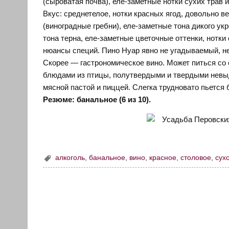
(сыроватая почва), еле-заметные нотки сухих трав 
Вкус: среднетелое, нотки красных ягод, довольно в
(виноградные гребни), еле-заметные тона дикого ук
тона терна, еле-заметные цветочные оттенки, нотки
нюансы специй. Пино Нуар явно не угадываемый, неп
Скорее — гастрономическое вино. Может питься с
блюдами из птицы, полутвердыми и твердыми невы
мясной пастой и пиццей. Слегка трудновато пьется б
Резюме: банальное (6 из 10).
алкоголь
,
банальное
,
вино
,
красное
,
столовое
,
сух