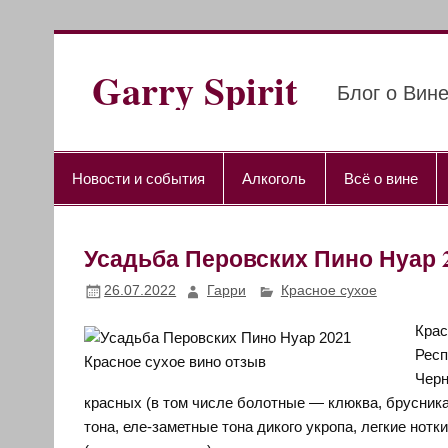
Перейти
к
содержимому
Garry Spirit
Блог о Вине
Новости и события
Алкоголь
Всё о вине
Усадьба Перовских Пино Нуар 2
26.07.2022
Гарри
Красное сухое
Крас
Респ
Черн
красных (в том числе болотные — клюква, брусника
тона, еле-заметные тона дикого укропа, легкие нот