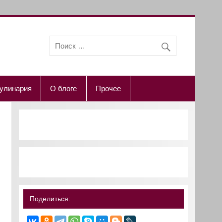
улинария
О блоге
Прочее
Поделиться: