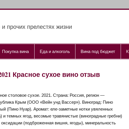
 и прочих прелестях жизни
Покупка вина
Еда и алкоголь
Вина под бюджет
К
021 Красное сухое вино отзыв
ное столовое сухое. 2021. Страна: Россия, регион —
ублика Крым (ООО «Вейн унд Вассер»). Виноград: Пино
ый (Пино Нуар). Аромат: еле-заметные нотки увяленных
) и темных ягод, весомые травянистые (виноградные гребни)
ки оксидации (подброженная вишня, ягоды), минеральность