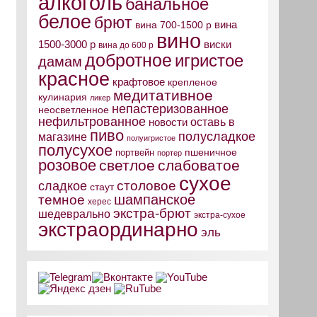
алкоголь
банальное
белое
брют
вина
вина 700-1500 р
вино
виски
1500-3000 р
вина до 600 р
добротное
игристое
дамам
красное
крафтовое
крепленое
медитативное
кулинария
ликер
непастеризованное
неосветленное
нефильтрованное
оставь в
новости
пиво
полусладкое
магазине
полуигристое
полусухое
пшеничное
портвейн
портер
розовое
светлое
слабоватое
сухое
столовое
сладкое
стаут
шампанское
темное
херес
экстра-брют
шедеврально
экстра-сухое
экстраординарно
эль