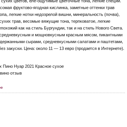
и сухих цветов, еле-ощутимые цветочные тона, легкие специи.
есомая фруктово-ягодная кислинка, заметные оттенки трав
ропа, легкие нотки недозрелой вишни, минеральность (почва),
 сухих трав, весомые вяжущие тона, терпковатое, легкие
охожий как на стиль Бургундии, так и на стиль Нового Света.
о средневкусным и мощновкусным красным мясом, пикантными
держанными сырами, средневкусными салатами и паштетами,
ез закуски. Цена: около 11 — 13 евро (продается в Интернете).
ое