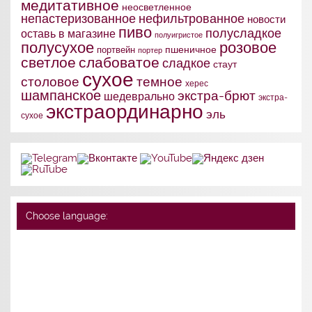
медитативное
неосветленное
непастеризованное
нефильтрованное
новости
пиво
полусладкое
оставь в магазине
полуигристое
полусухое
розовое
портвейн
пшеничное
портер
слабоватое
светлое
сладкое
стаут
сухое
столовое
темное
херес
шампанское
экстра-брют
шедеврально
экстра-
экстраординарно
эль
сухое
Choose language: