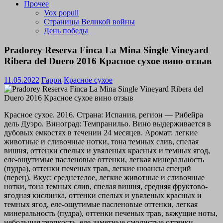
Прочее
Vox populi
Страницы Великой войны
День победы
Pradorey Reserva Finca La Mina Single Vineyard
Ribera del Duero 2016 Красное сухое вино отзыв
11.05.2022
Гарри
Красное сухое
Красное сухое. 2016. Страна: Испания, регион — Рибейра
дель Дуэро. Виноград: Темпранильо. Вино выдерживается в
дубовых емкостях в течении 24 месяцев. Аромат: легкие
животные и сливочные нотки, тона темных слив, спелая
вишня, оттенки спелых и увяленых красных и темных ягод,
еле-ощутимые пасленовые оттенки, легкая минеральность
(пудра), оттенки печеных трав, легкие нюансы специй
(перец). Вкус: среднетелое, легкие животные и сливочные
нотки, тона темных слив, спелая вишня, средняя фруктово-
ягодная кислинка, оттенки спелых и увяленых красных и
темных ягод, еле-ощутимые пасленовые оттенки, легкая
минеральность (пудра), оттенки печеных трав, вяжущие ноты,
небольшая терпкость, еле-заметные смолистые оттенки,