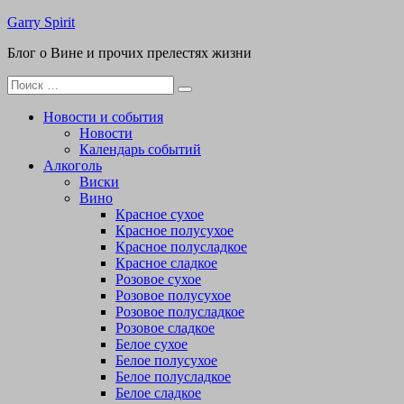
Перейти
Garry Spirit
к
Блог о Вине и прочих прелестях жизни
содержимому
Поиск
для:
Новости и события
Новости
Календарь событий
Алкоголь
Виски
Вино
Красное сухое
Красное полусухое
Красное полусладкое
Красное сладкое
Розовое сухое
Розовое полусухое
Розовое полусладкое
Розовое сладкое
Белое сухое
Белое полусухое
Белое полусладкое
Белое сладкое