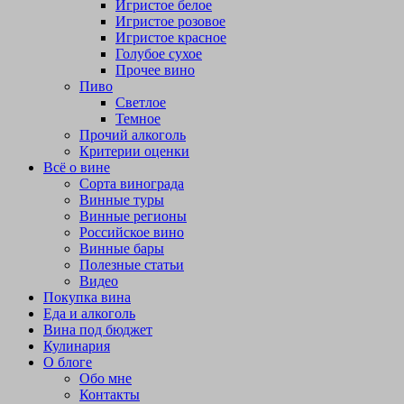
Игристое белое
Игристое розовое
Игристое красное
Голубое сухое
Прочее вино
Пиво
Светлое
Темное
Прочий алкоголь
Критерии оценки
Всё о вине
Сорта винограда
Винные туры
Винные регионы
Российское вино
Винные бары
Полезные статьи
Видео
Покупка вина
Еда и алкоголь
Вина под бюджет
Кулинария
О блоге
Обо мне
Контакты