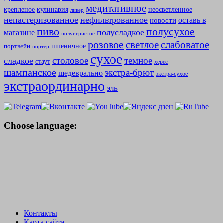
медитативное
крепленое
кулинария
неосветленное
ликер
непастеризованное
нефильтрованное
оставь в
новости
полусухое
пиво
полусладкое
магазине
полуигристое
розовое
слабоватое
светлое
пшеничное
портвейн
портер
сухое
столовое
темное
сладкое
стаут
херес
шампанское
экстра-брют
шедеврально
экстра-сухое
экстраординарно
эль
Choose language:
Контакты
Карта сайта