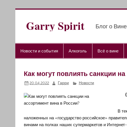
Перейти
к
содержимому
Garry Spirit
Блог о Вине
Новости и события
Алкоголь
Всё о вине
Как могут повлиять санкции на
20.04.2022
Гарри
Новости
В те
наложенных на «государство российское» правител
винами на полках наших супермаркетов и Интернет-