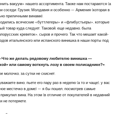
нить вакуум» нашего ассортимента. Также нам постараются (а
ши соседи: Грузия, Молдавия и особенно — Армения (которая в
но приличными винами).
аходились всяческие «буттлегеры» и «флибустьеры», которые
й товар куда следует. Таковой, еще недавно, была
орусских креветок», сыров и прочего. Так что мешает какой-
одов итальянского или испанского винишка в наши порты под
«-Что же делать рядовому любителю винишка —
кой» или самому воткнуть лозу в своем полисаднике?»
.
е молочко, за сутки не скиснет.
ажаете вино, пьете его пару раз в неделю (а то и чаще), у вас
дное местечко в доме) — я бы пошел, посмотрев самые
прикупил вина. На этом (в отличие от покупателей в недавний
и не потеряете.