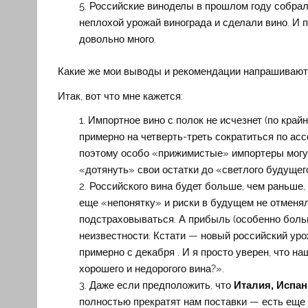
Российские виноделы в прошлом году собрали
неплохой урожай винограда и сделали вино. И
довольно много.
Какие же мои выводы и рекомендации напрашивают
Итак, вот что мне кажется:
Импортное вино с полок не исчезнет (по крайн
примерно на четверть-треть сократиться по асс
поэтому особо «прижимистые» импортеры могу
«дотянуть» свои остатки до «светлого будущег
Российского вина будет больше, чем раньше, 
еще «непонятку» и риски в будущем не отменя
подстраховываться. А прибыль (особенно боль
неизвестности. Кстати — новый российский уро
примерно с декабря . И я просто уверен, что н
хорошего и недорогого вина?».
Даже если предположить, что
Италия, Испан
полностью прекратят нам поставки — есть еще