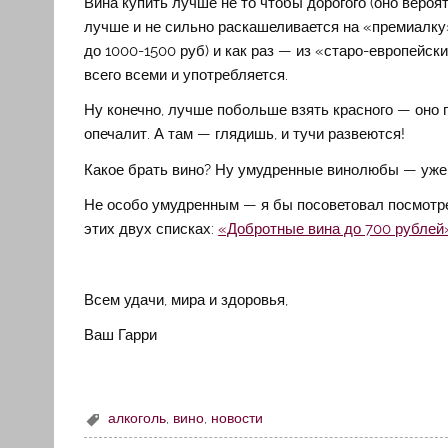
Вина купить лучше не то чтобы дорогого (оно вероят
лучше и не сильно раскашеливается на «премиалку
до 1000-1500 руб) и как раз — из «старо-европейск
всего всеми и употребляется.
Ну конечно, лучше побольше взять красного — оно 
опечалит. А там — глядишь, и тучи развеются!
Какое брать вино? Ну умудренные винолюбы — уже 
Не особо умудренным — я бы посоветовал посмотр
этих двух списках:
«Добротные вина до 700 рублей
Всем удачи, мира и здоровья,
Ваш Гарри
алкоголь
,
вино
,
новости