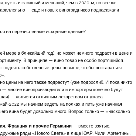
, пусть и сложный и меньший, чем в 2020-м, но все же —
 параллельно — еще и новых виноградников поднасажали
ся на перечисленные исходные данные?
ей мере в ближайший год), но может немного подрасти в цене и
ортименту. В принципе — вино товар не особо портящийся,
т поднять собственные цены повыше, чтобы постараться
о».
но цены на него также подрастут (уже подросли!). И пока никто
л — многие винопроизводители и импортеры конечно будут
шая) — является отличным лекарством от ужаса
жай-2022 мы начнем видеть на полках и пить уже начиная
ашего вина будет довольно много. Вопрос только — «насколько
ия, Франция и прочие Германии
— вместе взятые,
 дружные ряды «Нового Света» в лице ЮАР, Чили, Аргентины,