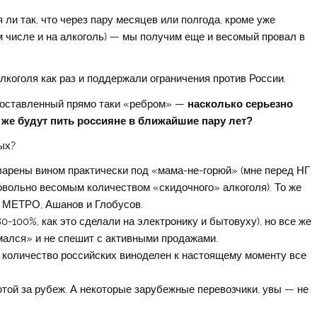
ли так, что через пару месяцев или полгода, кроме уже
ом числе и на алкоголь) — мы получим еще и весомый провал в
лкоголя как раз и поддержали ограничения против России.
 поставленный прямо таки «ребром» —
насколько серьезно
о же будут пить россияне в ближайшие пару лет?
ых?
варены вином практически под «мама-не-горюй» (мне перед НГ
ольно весомым количеством «скидочного» алкоголя). То же
а МЕТРО, Ашанов и Глобусов.
0-100%, как это сделали на электронику и бытовуху), но все же
мался» и не спешит с активными продажами.
количество российских виноделен к настоящему моменту все
той за рубеж. А некоторые зарубежные перевозчики, увы — не