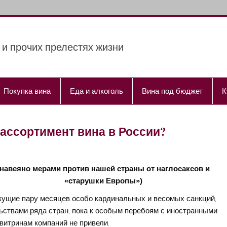
 и прочих прелестях жизни
Покупка вина
Еда и алкоголь
Вина под бюджет
К
 ассортимент вина в России?
(навеяно мерами против нашей страны от наглосаксов и
«старушки Европы»)
кущие пару месяцев особо кардинальных и весомых санкций,
ьствами ряда стран, пока к особым перебоям с иностранными
витринам компаний не привели.