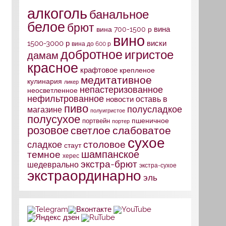
алкоголь
банальное
белое
брют
вина
вина 700-1500 р
вино
1500-3000 р
виски
вина до 600 р
добротное
игристое
дамам
красное
крафтовое
крепленое
медитативное
кулинария
ликер
непастеризованное
неосветленное
нефильтрованное
оставь в
новости
пиво
полусладкое
магазине
полуигристое
полусухое
портвейн
пшеничное
портер
розовое
слабоватое
светлое
сухое
столовое
сладкое
стаут
шампанское
темное
херес
экстра-брют
шедеврально
экстра-сухое
экстраординарно
эль