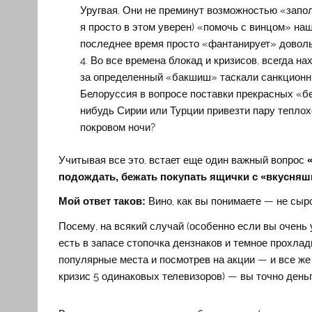
Уругвая. Они не преминут возможностью «запол
я просто в этом уверен) «помочь с винцом» на
последнее время просто «фантанирует» доволь
Во все времена блокад и кризисов, всегда н
за определенный «бакшиш» таскали санкционны
Белоруссия в вопросе поставки прекрасных «бел
нибудь Сирии или Турции привезти пару теплох
покровом ночи?
Учитывая все это, встает еще один важный вопрос
подождать, бежать покупать ящички с «вкусняш
Мой ответ таков:
Вино, как вы понимаете — не сыро
Посему, на всякий случай (особенно если вы очень ув
есть в запасе стопочка дензнаков и темное прохла
популярные места и посмотрев на акции — и все же 
кризис 5 одинаковых телевизоров) — вы точно деньг