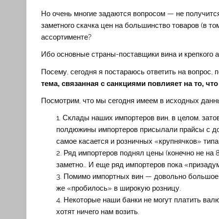
Но очень многие задаются вопросом — не получится 
заметного скачка цен на большинство товаров (в т
ассортименте?
Ибо основные страны-поставщики вина и крепкого а
Посему, сегодня я постараюсь ответить на вопрос,
тема, связанная с санкциями повлияет на то, чт
Посмотрим, что мы сегодня имеем в исходных данн
Склады наших импортеров вин, в целом, зато
полдюжины импортеров присылали прайсы с дов
самое касается и розничных «крупнячков» тип
Ряд импортеров поднял цены (конечно не на 8
заметно… И еще ряд импортеров пока «призаду
Помимо импортных вин — довольно большое 
же «пробилось» в широкую розницу.
Некоторые наши банки не могут платить валю
хотят ничего нам возить.