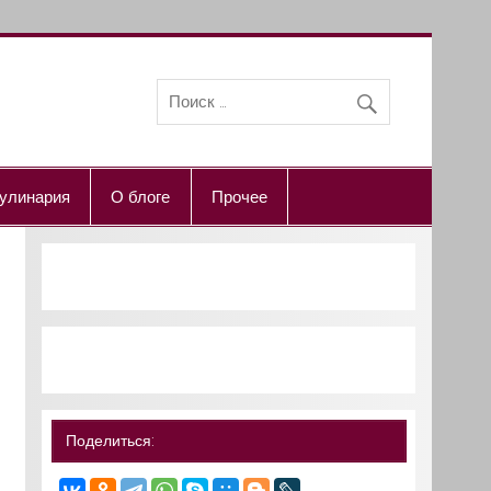
улинария
О блоге
Прочее
Поделиться: