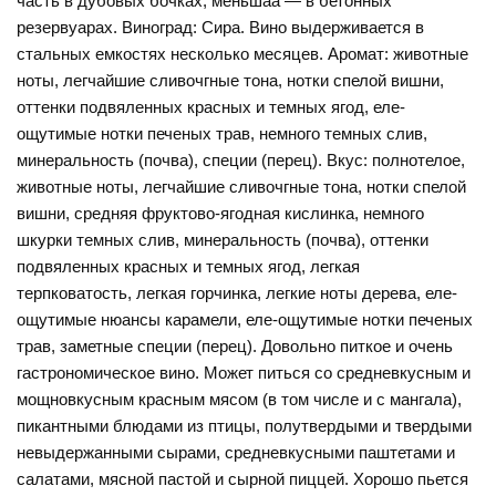
часть в дубовых бочках, меньшаа — в бетонных
резервуарах. Виноград: Сира. Вино выдерживается в
стальных емкостях несколько месяцев. Аромат: животные
ноты, легчайшие сливочгные тона, нотки спелой вишни,
оттенки подвяленных красных и темных ягод, еле-
ощутимые нотки печеных трав, немного темных слив,
минеральность (почва), специи (перец). Вкус: полнотелое,
животные ноты, легчайшие сливочгные тона, нотки спелой
вишни, средняя фруктово-ягодная кислинка, немного
шкурки темных слив, минеральность (почва), оттенки
подвяленных красных и темных ягод, легкая
терпковатость, легкая горчинка, легкие ноты дерева, еле-
ощутимые нюансы карамели, еле-ощутимые нотки печеных
трав, заметные специи (перец). Довольно питкое и очень
гастрономическое вино. Может питься со средневкусным и
мощновкусным красным мясом (в том числе и с мангала),
пикантными блюдами из птицы, полутвердыми и твердыми
невыдержанными сырами, средневкусными паштетами и
салатами, мясной пастой и сырной пиццей. Хорошо пьется