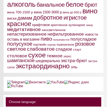
алкоголь
белое
банальное
брют
вино
вина 1500-3000 р
вина 700-1500 р
вина до 600 р
добротное
игристое
дамам
виски
красное
крафтовое
крепленое
кулинария
ликер
медитативное
неосветленное
непастеризованное
нефильтрованное
новости
пиво
полусладкое
оставь в магазине
полуигристое
полусухое
розовое
пшеничное
портвейн
портер
светлое
слабоватое
сладкое
стаут
сухое
столовое
темное
херес
шампанское
экстра-брют
шедеврально
экстра-
экстраординарно
эль
сухое
Choose language: