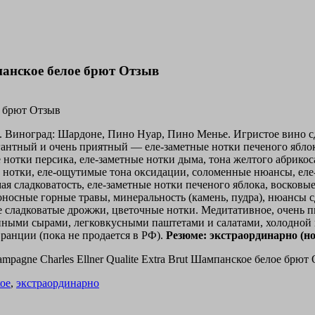
мпанское белое брют Отзыв
 Виноград: Шардоне, Пино Нуар, Пино Менье. Игристое вино с
егантный и очень приятный — еле-заметные нотки печеного ябло
 нотки персика, еле-заметные нотки дыма, тона желтого абрико
ые нотки, еле-ощутимые тона оксидации, соломенные нюансы, ел
ая сладковатость, еле-заметные нотки печеного яблока, восковы
оносные горные травы, минеральность (камень, пудра), нюансы с
сладковатые дрожжи, цветочные нотки. Медитативное, очень пи
ыми сырами, легковкусными паштетами и салатами, холодной н
Франции (пока не продается в РФ).
Резюме: экстраординарно (но 
ое
,
экстраординарно