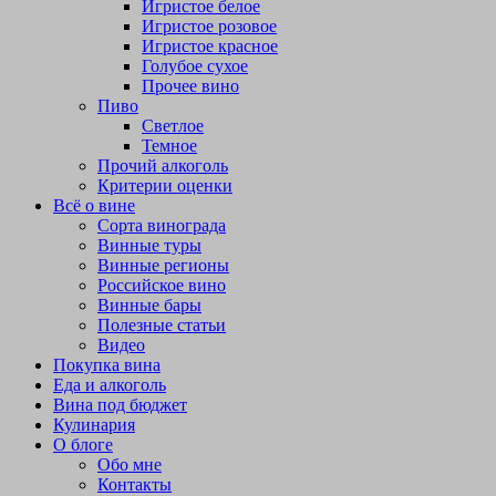
Игристое белое
Игристое розовое
Игристое красное
Голубое сухое
Прочее вино
Пиво
Светлое
Темное
Прочий алкоголь
Критерии оценки
Всё о вине
Сорта винограда
Винные туры
Винные регионы
Российское вино
Винные бары
Полезные статьи
Видео
Покупка вина
Еда и алкоголь
Вина под бюджет
Кулинария
О блоге
Обо мне
Контакты