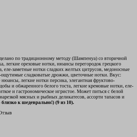
делано по традиционному методу (Шампенуа) со вторичной
ка, легкие ореховые нотки, нюансы перегородок грецкого
са, еле-заметные нотки сладких желтых цитрусов, медоносные
е-ощутимые сладковатые дрожжи, цветочные нотки. Вкус:
е нюансы, легкие нотки персика, элегантная фруктово-
добы и обжаренного белого тоста, легкие кремовые нотки, еле-
ткое и гастрономическое игристое. Может питься с белой
арезкой мясных и рыбных деликатесов, ассорти тапасов и
близко к шедеврально!) (9 из 10).