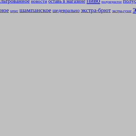
пиво
льтрованное
полу
оставь в магазине
новости
полуигристое
мное
шампанское
экстра-брют
шедеврально
херес
экстра-сухое