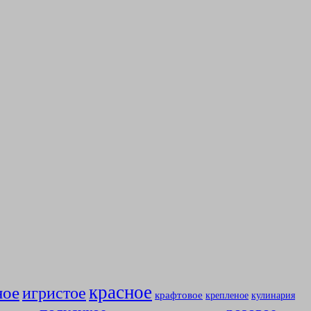
красное
ное
игристое
крафтовое
крепленое
кулинария