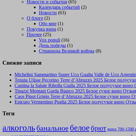
Новости и события
(65)
Календарь событий
(2)
Новости
(63)
О блоге
(2)
Обо мне
(1)
Покупка вина
(1)
Прочее
(25)
Vox populi
(16)
День победы
(1)
Страницы Великой войны
(8)
Свежие записи
Michelini Sammartino Super Uco Gualta Valle de Uco Argen
Tenuta Ulisse Pecorino Terre d’Abruzzo 2025 Белое полусу
Cantina la Salute Ribolla Gialla 2025 Белое полусухое вино
Tinazzi Montani Garda Bianco 2025 Белое сухое вино Отзы
Caos Pinot Grigio Terre d’Abruzzo 2025 Белое сухое вино 
Epicuro Vermentino Puglia 2025 Белое полусухое вино Отз
Теги
алкоголь
белое
банальное
брют
вина 700-1500 