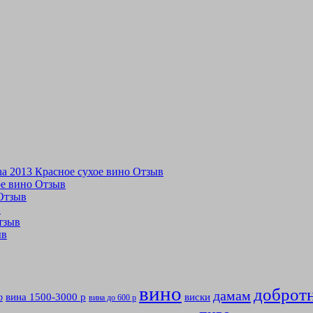
tina 2013 Красное сухое вино Отзыв
хое вино Отзыв
 Отзыв
в
Отзыв
ыв
вино
доброт
дамам
вина 1500-3000 р
виски
р
вина до 600 р