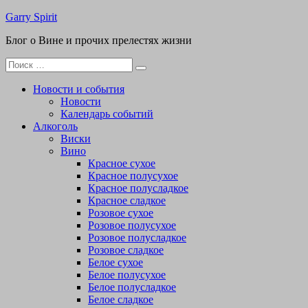
Перейти
Garry Spirit
к
Блог о Вине и прочих прелестях жизни
содержимому
Поиск
для:
Новости и события
Новости
Календарь событий
Алкоголь
Виски
Вино
Красное сухое
Красное полусухое
Красное полусладкое
Красное сладкое
Розовое сухое
Розовое полусухое
Розовое полусладкое
Розовое сладкое
Белое сухое
Белое полусухое
Белое полусладкое
Белое сладкое