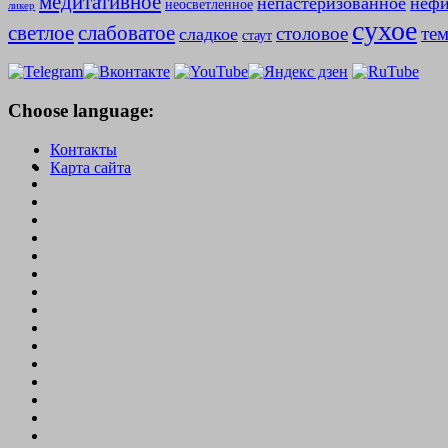
медитативное
непастеризованное
нефи
неосветленное
ликер
сухое
слабоватое
светлое
столовое
те
сладкое
стаут
Choose language:
Контакты
Карта сайта