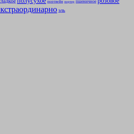
полусухое
розовое
сладкое
пшеничное
портвейн
портер
экстраординарно
эль