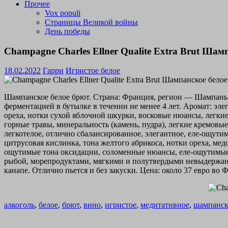
Прочее
Vox populi
Страницы Великой войны
День победы
Champagne Charles Ellner Qualite Extra Brut Ша
18.02.2022
Гарри
Игристое белое
Шампанское белое брют. Страна: Франция, регион — Шампань.
ферментацией в бутылке в течении не менее 4 лет. Аромат: эл
ореха, нотки сухой яблочной шкурки, восковые нюансы, легкие
горные травы, минеральность (камень, пудра), легкие кремов
легкотелое, отлично сбалансированное, элегантное, еле-ощутим
цитрусовая кислинка, тона желтого абрикоса, нотки ореха, мед
ощутимые тона оксидации, соломенные нюансы, еле-ощутимые 
рыбой, морепродуктами, мягкими и полутвердыми невыдержанн
канапе. Отлично пьется и без закуски. Цена: около 37 евро во 
алкоголь
,
белое
,
брют
,
вино
,
игристое
,
медитативное
,
шампанск