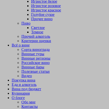
Игристое белое
Игристое розовое
Игристое красное
Голубое сухое
Прочее вино
Пиво
Светлое
Темное
Прочий алкоголь
Критерии оценки
Всё о вине
Сорта винограда
Винные туры
Винные регионы
Российское вино
Винные бары
Полезные статьи
Видео
Покупка вина
Еда и алкоголь
Вина под бюджет
Кулинария
О блоге
Обо мне
Контакты