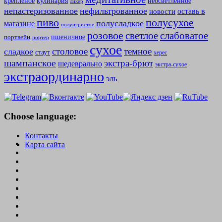
крепленое
кулинария
неосветленное
ликер
непастеризованное
нефильтрованное
оставь в
новости
полусухое
пиво
полусладкое
магазине
полуигристое
розовое
слабоватое
светлое
пшеничное
портвейн
портер
сухое
столовое
темное
сладкое
стаут
херес
шампанское
экстра-брют
шедеврально
экстра-сухое
экстраординарно
эль
Choose language:
Контакты
Карта сайта