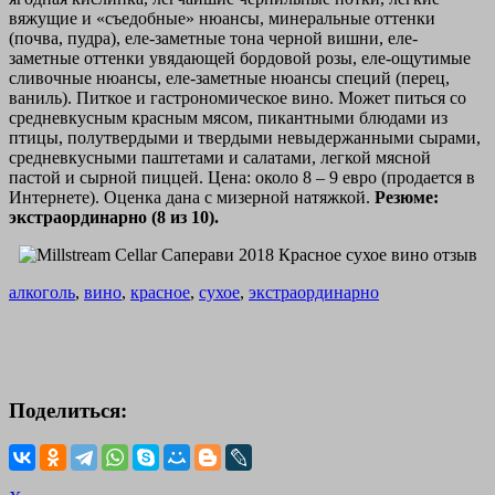
вяжущие и «съедобные» нюансы, минеральные оттенки
(почва, пудра), еле-заметные тона черной вишни, еле-
заметные оттенки увядающей бордовой розы, еле-ощутимые
сливочные нюансы, еле-заметные нюансы специй (перец,
ваниль). Питкое и гастрономическое вино. Может питься со
средневкусным красным мясом, пикантными блюдами из
птицы, полутвердыми и твердыми невыдержанными сырами,
средневкусными паштетами и салатами, легкой мясной
пастой и сырной пиццей. Цена: около 8 – 9 евро (продается в
Интернете). Оценка дана с мизерной натяжкой.
Резюме:
экстраординарно (8 из 10).
алкоголь
,
вино
,
красное
,
сухое
,
экстраординарно
Поделиться: