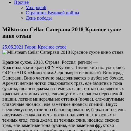
Прочее
Vox populi
Страницы Великой войны
День победы
Millstream Cellar Саперави 2018 Красное сухое
вино отзыв
25.06.2021
Гарри
Красное сухое
Красное сухое. 2018. Страна: Россия, регион —
Краснодарский край (ЗГУ «Кубань. Таманский полуостров»,
ООО «АПК «Мильстрим-Черноморские вина»»). Виноград:
Саперави. Вино частично выдерживается в дубовых бочках.
Аромат: легкие нотки сладковатых трав, еле-заметные тона
бузины, нюансы джема из темных слив, нотки подвяленных
красных и темных ягод, еле-ощутимые нюансы переспелой
вишни, легкие минеральные оттенки (почва), еле-ощутимые
сливочные нюансы, еле-заметные нюансы специй. Вкус:
средневкусное, отлично сбалансированное, бархатистое, еле-
ощутимая сладковатость, нотки подвяленных красных и
темных ягод, тона джема из темных слив, нюансы свежих
трав, еле-заметные тона бузины, еле-заметная фруктово-
ягодная кислинка, легчайшие чернильные нотки, легкие