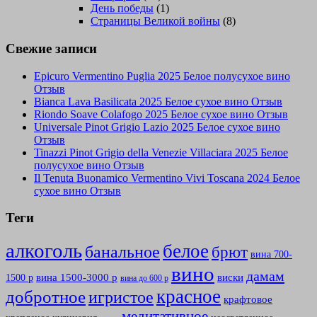
День победы
(1)
Страницы Великой войны
(8)
Свежие записи
Epicuro Vermentino Puglia 2025 Белое полусухое вино
Отзыв
Bianca Lava Basilicata 2025 Белое сухое вино Отзыв
Riondo Soave Colafogo 2025 Белое сухое вино Отзыв
Universale Pinot Grigio Lazio 2025 Белое сухое вино
Отзыв
Tinazzi Pinot Grigio della Venezie Villaciara 2025 Белое
полусухое вино Отзыв
Il Tenuta Buonamico Vermentino Vivi Toscana 2024 Белое
сухое вино Отзыв
Теги
алкоголь
белое
банальное
брют
вина 700-
вино
дамам
вина 1500-3000 р
виски
1500 р
вина до 600 р
красное
добротное
игристое
крафтовое
медитативное