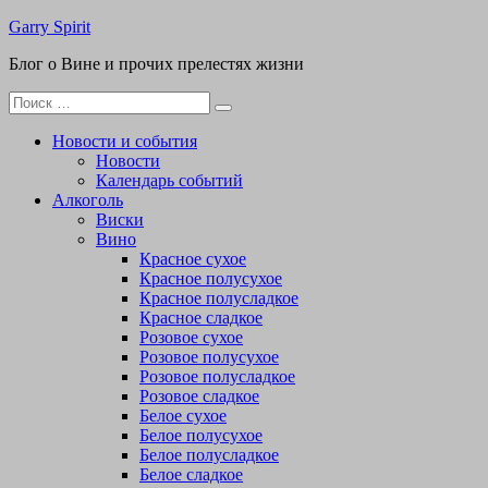
Перейти
Garry Spirit
к
Блог о Вине и прочих прелестях жизни
содержимому
Поиск
для:
Новости и события
Новости
Календарь событий
Алкоголь
Виски
Вино
Красное сухое
Красное полусухое
Красное полусладкое
Красное сладкое
Розовое сухое
Розовое полусухое
Розовое полусладкое
Розовое сладкое
Белое сухое
Белое полусухое
Белое полусладкое
Белое сладкое