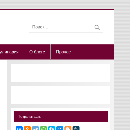
улинария
О блоге
Прочее
Поделиться: