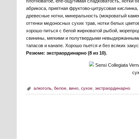
плотноватое, еле-ощутимая сладковатость, нотки бе
абрикоса, приятная фруктово-цитрусовая кислинка,
древесные нотки, минеральность (мокроватый камен
оттенки медоносных сухих трав, нотки белых цветов
хорошо питься с белой жирноватой рыбой, морепрод
свинины, мягкими и полутвердыми невыдержанными
тапасов и канапе. Хорошо пьется и без всяких закус
Резюме: экстраординарно (8 из 10).
алкоголь
,
белое
,
вино
,
сухое
,
экстраординарно