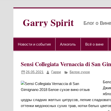
Перейти
к
содержимому
Garry Spirit
Блог о Вине
Новости и события
Алкоголь
Всё о вине
Sensi Collegiata Vernaccia di San
26.05.2021
Гарри
Белое сухое
Бело
Джим
ябло
цедры сладких желтых цитрусов, легкие сладковато
оттенки медоносных сухих трав, нотки белых цвето