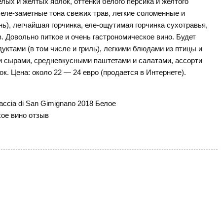
лых и желтых яблок, оттенки белого персика и желтого
 еле-заметные тона свежих трав, легкие соломенные и
ь), легчайшая горчинка, еле-ощутимая горчинка сухотравья,
. Довольно питкое и очень гастрономическое вино. Будет
уктами (в том числе и гриль), легкими блюдами из птицы и
 сырами, средневкусными паштетами и салатами, ассорти
ок. Цена: около 22 — 24 евро (продается в Интернете).