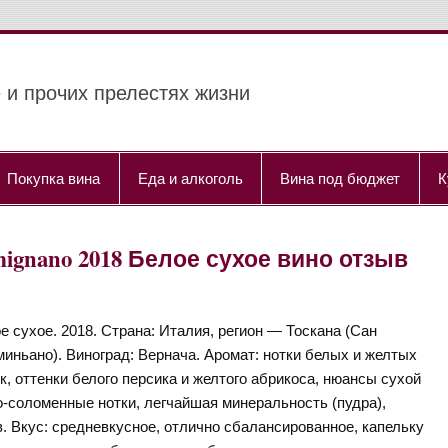
 и прочих прелестях жизни
Покупка вина
Еда и алкоголь
Вина под бюджет
К
 Gimignano 2018 Белое сухое вино отзыв
е сухое. 2018. Страна: Италия, регион — Тоскана (Сан
иньано). Виноград: Вернача. Аромат: нотки белых и желтых
к, оттенки белого персика и желтого абрикоса, нюансы сухой
-соломенные нотки, легчайшая минеральность (пудра),
в. Вкус: средневкусное, отлично сбалансированное, капельку