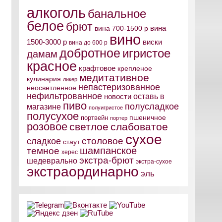
алкоголь
банальное
белое
брют
вина
вина 700-1500 р
вино
виски
1500-3000 р
вина до 600 р
добротное
игристое
дамам
красное
крафтовое
крепленое
медитативное
кулинария
ликер
непастеризованное
неосветленное
нефильтрованное
оставь в
новости
пиво
полусладкое
магазине
полуигристое
полусухое
пшеничное
портвейн
портер
розовое
светлое
слабоватое
сухое
столовое
сладкое
стаут
шампанское
темное
херес
экстра-брют
шедеврально
экстра-сухое
экстраординарно
эль