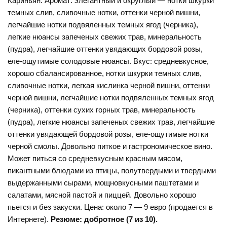
Кариньян. Аромат: элегантный и округлый — нотки шкурки
темных слив, сливочные нотки, оттенки черной вишни,
легчайшие нотки подвяленных темных ягод (черника),
легкие нюансы запеченых свежих трав, минеральность
(пудра), легчайшие оттенки увядающих бордовой розы,
еле-ощутимые солодовые нюансы. Вкус: средневкусное,
хорошо сбалансированное, нотки шкурки темных слив,
сливочные нотки, легкая кислинка черной вишни, оттенки
черной вишни, легчайшие нотки подвяленных темных ягод
(черника), оттенки сухих горных трав, минеральность
(пудра), легкие нюансы запеченых свежих трав, легчайшие
оттенки увядающей бордовой розы, еле-ощутимые нотки
черной смолы. Довольно питкое и гастрономическое вино.
Может питься со средневкусным красным мясом,
пикантными блюдами из птицы, полутвердыми и твердыми
выдержанными сырами, мощновкусными паштетами и
салатами, мясной пастой и пиццей. Довольно хорошо
пьется и без закуски. Цена: около 7 — 9 евро (продается в
Интернете).
Резюме: добротное (7 из 10).