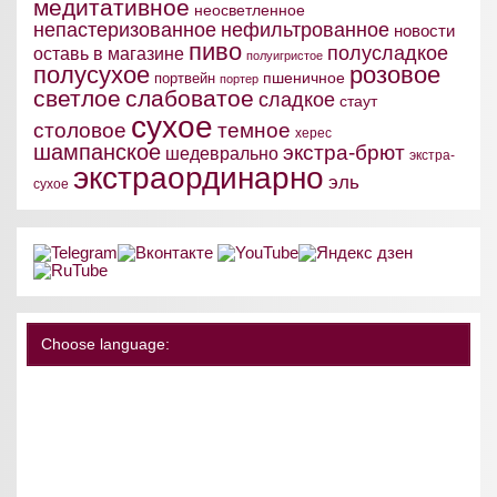
медитативное
неосветленное
непастеризованное
нефильтрованное
новости
пиво
полусладкое
оставь в магазине
полуигристое
полусухое
розовое
пшеничное
портвейн
портер
светлое
слабоватое
сладкое
стаут
сухое
столовое
темное
херес
шампанское
экстра-брют
шедеврально
экстра-
экстраординарно
эль
сухое
Choose language: