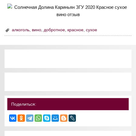
алкоголь
,
вино
,
добротное
,
красное
,
сухое
Поделиться: