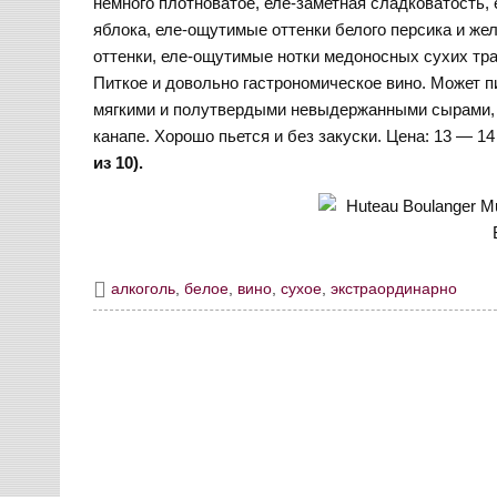
немного плотноватое, еле-заметная сладковатость, 
яблока, еле-ощутимые оттенки белого персика и же
оттенки, еле-ощутимые нотки медоносных сухих трав
Питкое и довольно гастрономическое вино. Может п
мягкими и полутвердыми невыдержанными сырами, 
канапе. Хорошо пьется и без закуски. Цена: 13 — 14
из 10).
алкоголь
,
белое
,
вино
,
сухое
,
экстраординарно