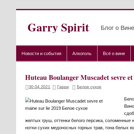
Перейти
к
содержимому
Garry Spirit
Блог о Вине
Новости и события
Алкоголь
Всё о вине
Huteau Boulanger Muscadet sevre et
30.04.2021
Гарри
Белое сухое
Бело
Вино
сдоб
желтых груш, оттенки белого персика, соломенные
нотки сухих медоносных горных трав, тона белых ю