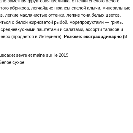
еле-заметная фруктовая кислинка, оттенки спелого белого
лтого абрикоса, легчайшие нюансы спелой алычи, минеральные
, легкие маслянистые оттенки, легкие тона белых цветов.
иться с белой жирноватой рыбой, морепродуктами — гриль,
средневкусными паштетами и салатами, ассорти тапасов и
 евро (продается в Интернете).
Резюме: экстраординарно (8