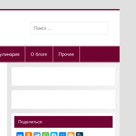
улинария
О блоге
Прочее
Поделиться: