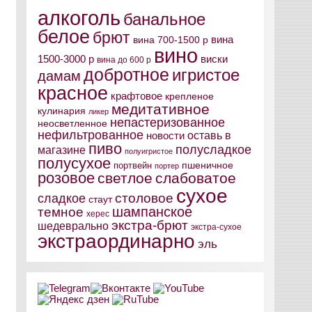
алкоголь
банальное
белое
брют
вина
вина 700-1500 р
вино
виски
1500-3000 р
вина до 600 р
добротное
игристое
дамам
красное
крафтовое
крепленое
медитативное
кулинария
ликер
непастеризованное
неосветленное
нефильтрованное
оставь в
новости
пиво
полусладкое
магазине
полуигристое
полусухое
пшеничное
портвейн
портер
розовое
светлое
слабоватое
сухое
столовое
сладкое
стаут
шампанское
темное
херес
экстра-брют
шедеврально
экстра-сухое
экстраординарно
эль