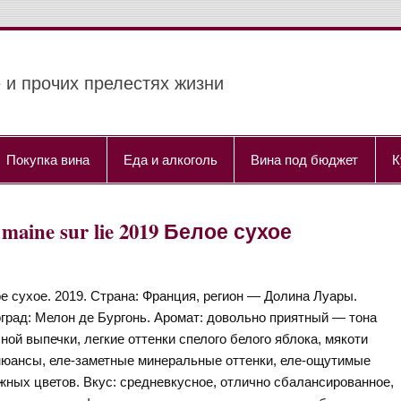
 и прочих прелестях жизни
Покупка вина
Еда и алкоголь
Вина под бюджет
К
 maine sur lie 2019 Белое сухое
е сухое. 2019. Страна: Франция, регион — Долина Луары.
град: Мелон де Бургонь. Аромат: довольно приятный — тона
ной выпечки, легкие оттенки спелого белого яблока, мякоти
 нюансы, еле-заметные минеральные оттенки, еле-ощутимые
жных цветов. Вкус: средневкусное, отлично сбалансированное,