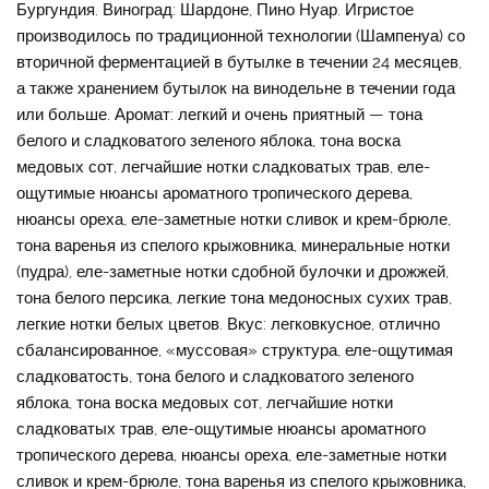
Бургундия. Виноград: Шардоне, Пино Нуар. Игристое
производилось по традиционной технологии (Шампенуа) со
вторичной ферментацией в бутылке в течении 24 месяцев,
а также хранением бутылок на винодельне в течении года
или больше. Аромат: легкий и очень приятный — тона
белого и сладковатого зеленого яблока, тона воска
медовых сот, легчайшие нотки сладковатых трав, еле-
ощутимые нюансы ароматного тропического дерева,
нюансы ореха, еле-заметные нотки сливок и крем-брюле,
тона варенья из спелого крыжовника, минеральные нотки
(пудра), еле-заметные нотки сдобной булочки и дрожжей,
тона белого персика, легкие тона медоносных сухих трав,
легкие нотки белых цветов. Вкус: легковкусное, отлично
сбалансированное, «муссовая» структура, еле-ощутимая
сладковатость, тона белого и сладковатого зеленого
яблока, тона воска медовых сот, легчайшие нотки
сладковатых трав, еле-ощутимые нюансы ароматного
тропического дерева, нюансы ореха, еле-заметные нотки
сливок и крем-брюле, тона варенья из спелого крыжовника,