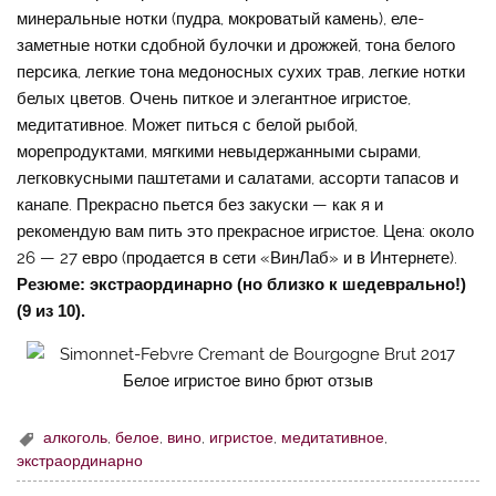
минеральные нотки (пудра, мокроватый камень), еле-
заметные нотки сдобной булочки и дрожжей, тона белого
персика, легкие тона медоносных сухих трав, легкие нотки
белых цветов. Очень питкое и элегантное игристое,
медитативное. Может питься с белой рыбой,
морепродуктами, мягкими невыдержанными сырами,
легковкусными паштетами и салатами, ассорти тапасов и
канапе. Прекрасно пьется без закуски — как я и
рекомендую вам пить это прекрасное игристое. Цена: около
26 — 27 евро (продается в сети «ВинЛаб» и в Интернете).
Резюме: экстраординарно (но близко к шедеврально!)
(9 из 10).
алкоголь
,
белое
,
вино
,
игристое
,
медитативное
,
экстраординарно