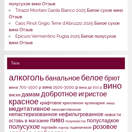
полусухое вино Отзыв
Tinazzi Montani Garda Bianco 2025 Белое сухое вино
Отзыв
Caos Pinot Grigio Terre d’Abruzzo 2025 Белое сухое
вино Отзыв
Epicuro Vermentino Puglia 2025 Белое полусухое
вино Отзыв
Теги
алкоголь
белое
банальное
брют
вино
вина 1500-3000 р
вина 700-1500 р
вина до 600 р
добротное
игристое
дамам
виски
красное
крафтовое
крепленое
кулинария
ликер
медитативное
неосветленное
непастеризованное
нефильтрованное
новости
пиво
полусладкое
оставь в магазине
полуигристое
полусухое
розовое
портвейн
пшеничное
портер