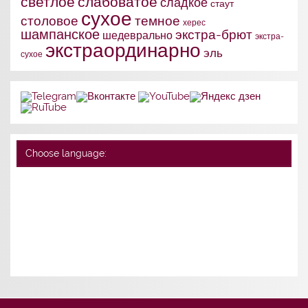
слабоватое
светлое
сладкое
стаут
сухое
столовое
темное
херес
шампанское
экстра-брют
шедеврально
экстра-
экстраординарно
эль
сухое
Choose language: