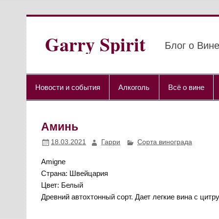
Перейти
к
содержимому
Garry Spirit
Блог о Вине
Новости и события
Алкоголь
Всё о вине
Аминь
18.03.2021
Гарри
Сорта винограда
Amigne
Страна: Швейцария
Цвет: Белый
Древний автохтонный сорт. Дает легкие вина с цит