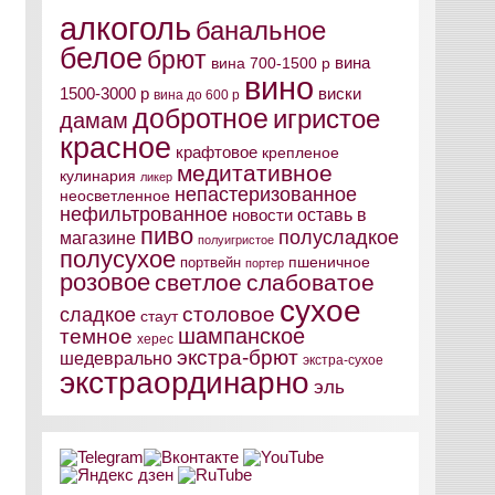
алкоголь
банальное
белое
брют
вина
вина 700-1500 р
вино
виски
1500-3000 р
вина до 600 р
добротное
игристое
дамам
красное
крафтовое
крепленое
медитативное
кулинария
ликер
непастеризованное
неосветленное
нефильтрованное
оставь в
новости
пиво
полусладкое
магазине
полуигристое
полусухое
пшеничное
портвейн
портер
розовое
светлое
слабоватое
сухое
столовое
сладкое
стаут
шампанское
темное
херес
экстра-брют
шедеврально
экстра-сухое
экстраординарно
эль