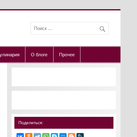
улинария
О блоге
Прочее
Поделиться: