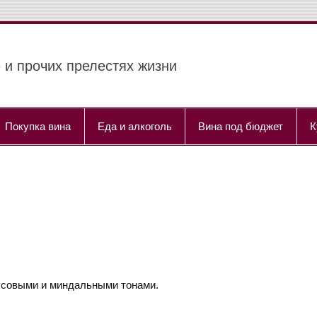
 и прочих прелестях жизни
Покупка вина
Еда и алкоголь
Вина под бюджет
К
русовыми и миндальными тонами.