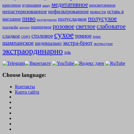
медитативное
крепленое
кулинария
неосветленное
ликер
непастеризованное
нефильтрованное
оставь в
новости
полусухое
пиво
полусладкое
магазине
полуигристое
розовое
слабоватое
светлое
пшеничное
портвейн
портер
сухое
столовое
темное
сладкое
стаут
херес
шампанское
экстра-брют
шедеврально
экстра-сухое
экстраординарно
эль
Choose language:
Контакты
Карта сайта