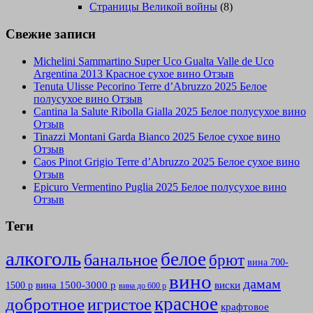
Страницы Великой войны
(8)
Свежие записи
Michelini Sammartino Super Uco Gualta Valle de Uco
Argentina 2013 Красное сухое вино Отзыв
Tenuta Ulisse Pecorino Terre d’Abruzzo 2025 Белое
полусухое вино Отзыв
Cantina la Salute Ribolla Gialla 2025 Белое полусухое вино
Отзыв
Tinazzi Montani Garda Bianco 2025 Белое сухое вино
Отзыв
Caos Pinot Grigio Terre d’Abruzzo 2025 Белое сухое вино
Отзыв
Epicuro Vermentino Puglia 2025 Белое полусухое вино
Отзыв
Теги
алкоголь
белое
банальное
брют
вина 700-
вино
дамам
вина 1500-3000 р
виски
1500 р
вина до 600 р
красное
добротное
игристое
крафтовое