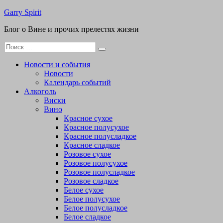
Перейти
Garry Spirit
к
Блог о Вине и прочих прелестях жизни
содержимому
Поиск
для:
Новости и события
Новости
Календарь событий
Алкоголь
Виски
Вино
Красное сухое
Красное полусухое
Красное полусладкое
Красное сладкое
Розовое сухое
Розовое полусухое
Розовое полусладкое
Розовое сладкое
Белое сухое
Белое полусухое
Белое полусладкое
Белое сладкое