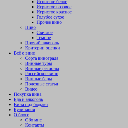
Игристое белое
Игристое розовое
Игристое красное
Голубое сухое
Прочее вино
Пиво
Светлое
Темное
Прочий алкоголь
Критерии оценки
Всё о вине
Сорта винограда
Винные туры
Винные регионы
Российское вино
Винные бары
Полезные статьи
Видео
Покупка вина
Еда и алкоголь
Вина под бюджет
Кулинария
О блоге
Обо мне
Контакты