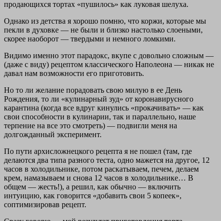
продающихся тортах «пушилось» как луковая шелуха.
Однако из детства я хорошо помню, что коржи, которые мы
пекли в духовке — не были и близко настолько слоеными,
скорее наоборот — твердыми и немного ломкими.
Видимо именно этот парадокс, вкупе с довольно сложным —
(даже с виду) рецептом классического Наполеона — никак не
давал нам возможности его приготовить.
Но то ли желание порадовать свою милую в ее День
Рождения, то ли «кулинарный зуд» от коронавирусного
карантина (когда все вдруг кинулись «прокачивать» — как
свои способности в кулинарии, так и параллельно, наше
терпение на все это смотреть) — подвигли меня на
долгожданный эксперимент.
По пути архисложнецкого рецепта я не пошел (там, где
делаются два типа разного теста, одно мажется на другое, 12
часов в холодильнике, потом раскатываем, печем, делаем
крем, намазываем и снова 12 часов в холодильнике… В
общем — жесть!), а решил, как обычно — включить
интуицию, как говорится «добавить свои 5 копеек»,
соптимизировав рецепт.