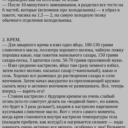
— После 10-минутного замешивания, я разделил все тесто на
6 частей, которые (вспомнив про холодильник) — я убрал в
пакете, часика на 1,5 — 2, на самую холодную полку
обычного отделения холодильника.
2. КРЕМ.
— Для заварного крема я взял одно яйцо, 100-130 грамм
сливочного масла, поллитра хорошего молока, чайную ложку
порошка какао, еще пакетик ванильного сахара, 150 грамм
сахара-песка, 3 щепотки соли, 50-70 грамм просеянной муки.
— Взял среднюю кастрюлю, яйцо там сразу немного взбил,
затем налил молоко, насыпал сахар (+ванильный), какао и
соль. Хорошо все размешал до растворения сахара и соли
венчиком. Затем начал аккуратно из просеивающей кружки
сыпать муку и активно венчиком ее размешивать. Все, теперь
вперед — варить его!
— Ставим кастрюлю с будущим кремом на очень слабый
огонь (кто-то советует делать на «водяной бане», но камон,
это будет в 3 раза дольше!), кидаем к кастрюлю нарезанное
кусочками сливочное масло. Вот с этого самого момента,
когда крем становится внутри кастрюли температуры тела
(пальцем пробуем, как всегда!) и нагревается сильнее — надо
начинать очень активно все мешать, особенно у дна! Возьмите