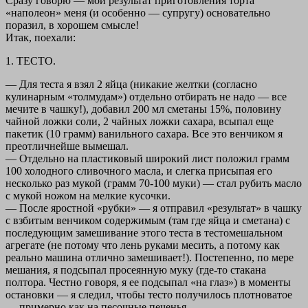
Сразу говорю — мой результат приготовления торта
«наполеон» меня (и особенно — супругу) основательно
поразил, в хорошем смысле!
Итак, поехали:
1. ТЕСТО.
— Для теста я взял 2 яйца (никакие желтки (согласно
кулинарным «толмудам») отдельно отбирать не надо — все
мечите в чашку!), добавил 200 мл сметаны 15%, половину
чайной ложки соли, 2 чайных ложки сахара, всыпал еще
пакетик (10 грамм) ванильного сахара. Все это венчиком я
преотличнейше вымешал.
— Отдельно на пластиковый широкий лист положил грамм
100 холодного сливочного масла, и слегка присыпая его
несколько раз мукой (грамм 70-100 муки) — стал рубить масло
с мукой ножом на мелкие кусочки.
— После яростной «рубки» — я отправил «результат» в чашку
с взбитым венчиком содержимым (там где яйца и сметана) с
последующим замешивание этого теста в тестомешальном
агрегате (не потому что лень руками месить, а потому как
реально машина отлично замешивает!). Постепенно, по мере
мешания, я подсыпал просеянную муку (где-то стакана
полтора. Честно говоря, я ее подсыпал «на глаз») в моменты
остановки — я следил, чтобы тесто получилось плотноватое
— примерно как на песочные печенья.