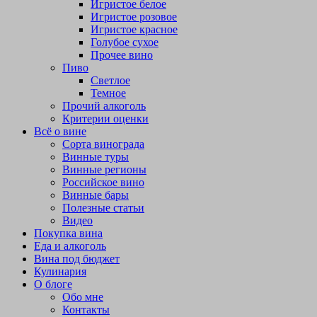
Игристое белое
Игристое розовое
Игристое красное
Голубое сухое
Прочее вино
Пиво
Светлое
Темное
Прочий алкоголь
Критерии оценки
Всё о вине
Сорта винограда
Винные туры
Винные регионы
Российское вино
Винные бары
Полезные статьи
Видео
Покупка вина
Еда и алкоголь
Вина под бюджет
Кулинария
О блоге
Обо мне
Контакты