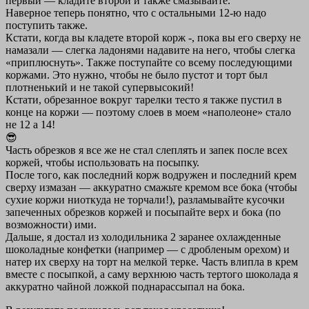
первый — кладите второй и также смазывайте.
Наверное теперь понятно, что с остальными 12-ю надо
поступить также.
Кстати, когда вы кладете второй корж -, пока вы его сверху не
намазали — слегка ладонями надавите на него, чтобы слегка
«приплюснуть». Также поступайте со всему последующими
коржами. Это нужно, чтобы не было пустот и торт был
плотненький и не такой супервысокий!
Кстати, обрезанное вокруг тарелки тесто я также пустил в
конце на коржи — поэтому слоев в моем «наполеоне» стало
не 12 а 14!
😎
Часть обрезков я все же не стал слеплять и запек после всех
коржей, чтобы использовать на посыпку.
После того, как последний корж водружен и последний крем
сверху измазан — аккуратно смажьте кремом все бока (чтобы
сухие коржи ниоткуда не торчали!), разламывайте кусочки
запеченных обрезков коржей и посыпайте верх и бока (по
возможности) ими.
Дальше, я достал из холодильника 2 заранее охлажденные
шоколадные конфетки (например — с дробленым орехом) и
натер их сверху на торт на мелкой терке. Часть влипла в крем
вместе с посыпкой, а саму верхнюю часть тертого шоколада я
аккуратно чайной ложкой поднарассыпал на бока.