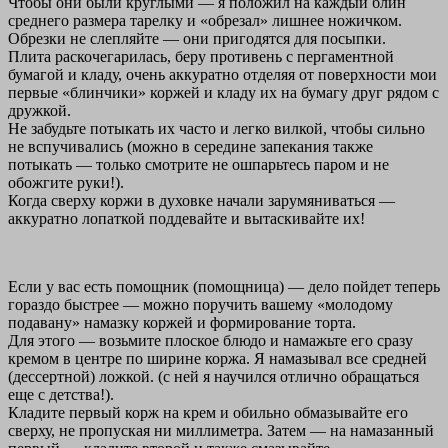
Чтобы они были круглыми — я положил на каждый блин
среднего размера тарелку и «обрезал» лишнее ножичком.
Обрезки не слепляйте — они пригодятся для посыпки.
Плита раскочегарилась, беру противень с пергаментной
бумагой и кладу, очень аккуратно отделяя от поверхности мои
первые «блинчики» коржей и кладу их на бумагу друг рядом с
дружкой.
Не забудьте потыкать их часто и легко вилкой, чтобы сильно
не вспучивались (можно в середине запекания также
потыкать — только смотрите не ошпарьтесь паром и не
обожгите руки!).
Когда сверху коржи в духовке начали зарумяниваться —
аккуратно лопаткой поддевайте и вытаскивайте их!
Если у вас есть помощник (помощница) — дело пойдет теперь
гораздо быстрее — можно поручить вашему «молодому
подавану» намазку коржей и формирование торта.
Для этого — возьмите плоское блюдо и намажьте его сразу
кремом в центре по ширине коржа. Я намазывал все средней
(дессертной) ложкой. (с ней я научился отлично обращаться
еще с детства!).
Кладите первый корж на крем и обильно обмазывайте его
сверху, не пропуская ни миллиметра. Затем — на намазанный