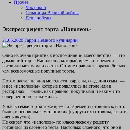
Прочее
Vox populi
Страницы Великой войны
День победы
Экспресс рецепт торта «Наполеон»
21.05.2020
Гарри
Немного кулинарии
Одно из очень приятных воспоминаний моего детства — это
домашний торт «Наполеон», который время от времени
готовили моя мама и сестра. Он мне нравился гораздо больше,
чем всевозможные покупные торты.
Потом настал период молодости, карьеры, создания семьи —
и все «наполеоны» которые появлялись на столе или в
ресторанах — были, как правило, покупными и какими-то
совершенно «не такими»…
У нас в семье торты тоже время от времени готовились, и это
были, в основном «сметанники» (супруга их готовила, кстати,
очень вкусно).
Не секрет, что «наполеон» по классическому рецепту
готовился из слоеного теста. Настолько слоеного, что оно в