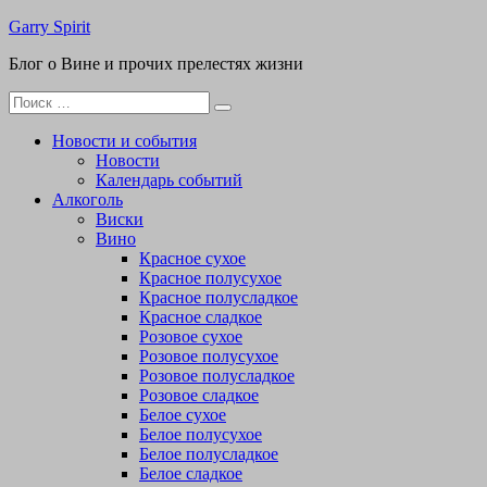
Перейти
Garry Spirit
к
Блог о Вине и прочих прелестях жизни
содержимому
Поиск
для:
Новости и события
Новости
Календарь событий
Алкоголь
Виски
Вино
Красное сухое
Красное полусухое
Красное полусладкое
Красное сладкое
Розовое сухое
Розовое полусухое
Розовое полусладкое
Розовое сладкое
Белое сухое
Белое полусухое
Белое полусладкое
Белое сладкое