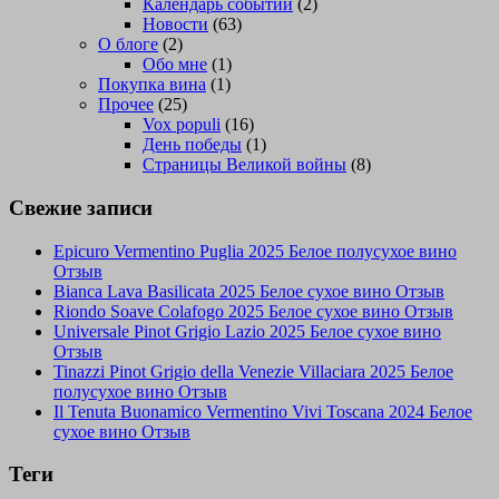
Календарь событий
(2)
Новости
(63)
О блоге
(2)
Обо мне
(1)
Покупка вина
(1)
Прочее
(25)
Vox populi
(16)
День победы
(1)
Страницы Великой войны
(8)
Свежие записи
Epicuro Vermentino Puglia 2025 Белое полусухое вино
Отзыв
Bianca Lava Basilicata 2025 Белое сухое вино Отзыв
Riondo Soave Colafogo 2025 Белое сухое вино Отзыв
Universale Pinot Grigio Lazio 2025 Белое сухое вино
Отзыв
Tinazzi Pinot Grigio della Venezie Villaciara 2025 Белое
полусухое вино Отзыв
Il Tenuta Buonamico Vermentino Vivi Toscana 2024 Белое
сухое вино Отзыв
Теги