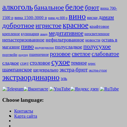
алкоголь
белое
банальное
брют
вина 700-
вино
дамам
вина 1500-3000 р
виски
1500 р
вина до 600 р
красное
добротное
игристое
крафтовое
медитативное
крепленое
кулинария
неосветленное
ликер
непастеризованное
нефильтрованное
оставь в
новости
полусухое
пиво
полусладкое
магазине
полуигристое
розовое
слабоватое
светлое
пшеничное
портвейн
портер
сухое
столовое
темное
сладкое
стаут
херес
шампанское
экстра-брют
шедеврально
экстра-сухое
экстраординарно
эль
Choose language:
Контакты
Карта сайта