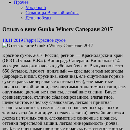
Прочее
Vox populi
Страницы Великой войны
День победы
Отзыв о вине Gunko Winery Саперави 2017
18.11.2019
Гарри
Красное сухое
Красное сухое. 2017. Россия, регион — Краснодарский край
(ООО «Гунько В.В.»). Виноград: Саперави. Вино около 14
месяцев выдерживалось в дубовых бочках. Выпущено всего
650 бутылок. Аромат: приятный — красные и темные ягоды
(барбарис, кизил, брусника, ежевика), еле-ощутимые горные
сухие травы, минеральные оттенки (мел), еле-заметные
нюансы спелой вишни, еле-ощутимые тона темных слив, еле-
ощутимые цветочные нюансы, легчайшие специи. Вкус:
средневкусное, отлично сбалансированное, элегантное,
шелковистое, капельку сладковатое, легкая и приятная
ягодная кислинка, заметные тона подвяленных красных и
темных ягод (доминирует спелая ежевика), легчайшие нотки
джема из темных слив, еле-заметные сливочные нюансы,
оттенки переспелой вишни, легкая минеральность (почва,
мел), еле-ощутимые цветочные нюансы, еле-заметные нотки