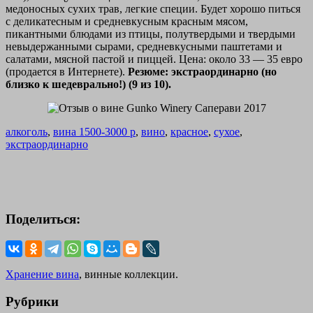
медоносных сухих трав, легкие специи. Будет хорошо питься
с деликатесным и средневкусным красным мясом,
пикантными блюдами из птицы, полутвердыми и твердыми
невыдержанными сырами, средневкусными паштетами и
салатами, мясной пастой и пиццей. Цена: около 33 — 35 евро
(продается в Интернете).
Резюме: экстраординарно (но
близко к шедеврально!) (9 из 10).
алкоголь
,
вина 1500-3000 р
,
вино
,
красное
,
сухое
,
экстраординарно
Поделиться:
Хранение вина
, винные коллекции.
Рубрики