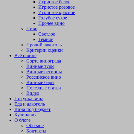
Игристое белое
Игристое розовое
Игристое красное
Голубое сухое
Прочее вино
Пиво
Светлое
Темное
Прочий алкоголь
Критерии оценки
Всё о вине
Сорта винограда
Винные туры
Винные регионы
Российское вино
Винные бары
Полезные статьи
Видео
Покупка вина
Еда и алкоголь
Вина под бюджет
Кулинария
О блоге
Обо мне
Контакты