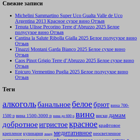
Свежие записи
Michelini Sammartino Super Uco Gualta Valle de Uco
Argentina 2013 Красное сухое вино Отзыв
Tenuta Ulisse Pecorino Terre d’Abruzzo 2025 Белое
полусухое вино Отзыв
Cantina la Salute Ribolla Gialla 2025 Белое полусухое вино
Отзыв
Tinazzi Montani Garda Bianco 2025 Белое сухое вино
Отзыв
Caos Pinot Grigio Terre d’Abruzzo 2025 Белое сухое вино
Отзыв
Epicuro Vermentino Puglia 2025 Белое полусухое вино
Отзыв
Теги
алкоголь
белое
банальное
брют
вина 700-
вино
дамам
вина 1500-3000 р
виски
1500 р
вина до 600 р
красное
добротное
игристое
крафтовое
медитативное
крепленое
кулинария
неосветленное
ликер