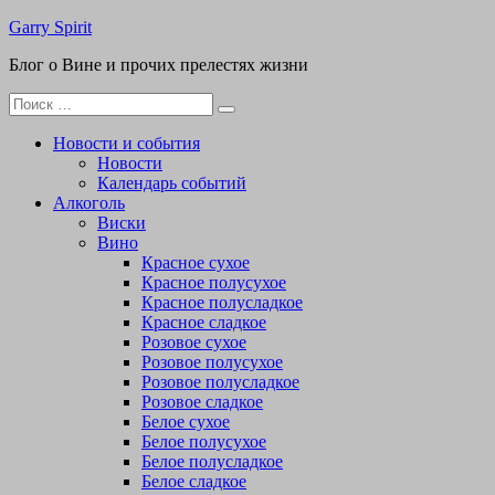
Перейти
Garry Spirit
к
Блог о Вине и прочих прелестях жизни
содержимому
Поиск
для:
Новости и события
Новости
Календарь событий
Алкоголь
Виски
Вино
Красное сухое
Красное полусухое
Красное полусладкое
Красное сладкое
Розовое сухое
Розовое полусухое
Розовое полусладкое
Розовое сладкое
Белое сухое
Белое полусухое
Белое полусладкое
Белое сладкое