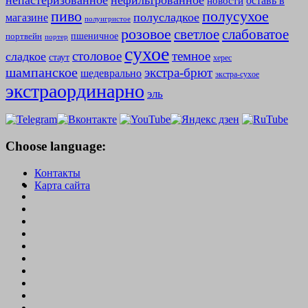
непастеризованное
нефильтрованное
оставь в
новости
полусухое
пиво
полусладкое
магазине
полуигристое
розовое
слабоватое
светлое
пшеничное
портвейн
портер
сухое
столовое
темное
сладкое
стаут
херес
шампанское
экстра-брют
шедеврально
экстра-сухое
экстраординарно
эль
Choose language:
Контакты
Карта сайта