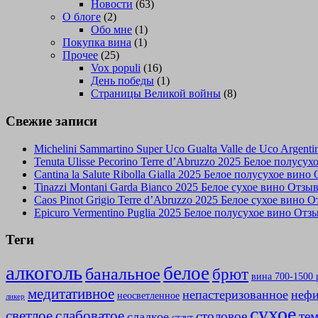
Новости
(63)
О блоге
(2)
Обо мне
(1)
Покупка вина
(1)
Прочее
(25)
Vox populi
(16)
День победы
(1)
Страницы Великой войны
(8)
Свежие записи
Michelini Sammartino Super Uco Gualta Valle de Uco Argen
Tenuta Ulisse Pecorino Terre d’Abruzzo 2025 Белое полусу
Cantina la Salute Ribolla Gialla 2025 Белое полусухое вино
Tinazzi Montani Garda Bianco 2025 Белое сухое вино Отзы
Caos Pinot Grigio Terre d’Abruzzo 2025 Белое сухое вино 
Epicuro Vermentino Puglia 2025 Белое полусухое вино Отз
Теги
алкоголь
белое
банальное
брют
вина 700-1500 
медитативное
непастеризованное
нефи
неосветленное
ликер
сухое
слабоватое
светлое
столовое
те
сладкое
стаут