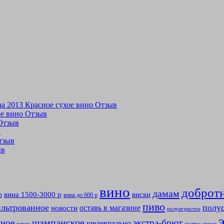
tina 2013 Красное сухое вино Отзыв
хое вино Отзыв
 Отзыв
в
Отзыв
ыв
вино
доброт
дамам
вина 1500-3000 р
виски
р
вина до 600 р
пиво
льтрованное
полу
оставь в магазине
новости
полуигристое
мное
шампанское
экстра-брют
шедеврально