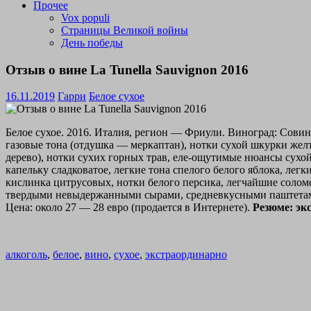
Прочее
Vox populi
Страницы Великой войны
День победы
Отзыв о вине La Tunella Sauvignon 2016
16.11.2019
Гарри
Белое сухое
Белое сухое. 2016. Италия, регион — Фриули. Виноград: Сови
газовые тона (отдушка — меркаптан), нотки сухой шкурки желт
дерево), нотки сухих горных трав, еле-ощутимые нюансы сухо
капельку сладковатое, легкие тона спелого белого яблока, ле
кислинка цитрусовых, нотки белого персика, легчайшие соло
твердыми невыдержанными сырами, средневкусными паштетами 
Цена: около 27 — 28 евро (продается в Интернете).
Резюме: экс
алкоголь
,
белое
,
вино
,
сухое
,
экстраординарно