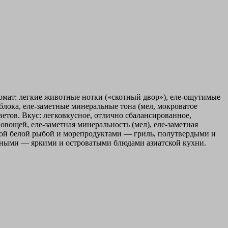
ромат: легкие животные нотки («скотный двор»), еле-ощутимые
блока, еле-заметные минеральные тона (мел, мокроватое
етов. Вкус: легковкусное, отлично сбалансированное,
овощей, еле-заметная минеральность (мел), еле-заметная
той белой рыбой и морепродуктами — гриль, полутвердыми и
щными — яркими и островатыми блюдами азиатской кухни.