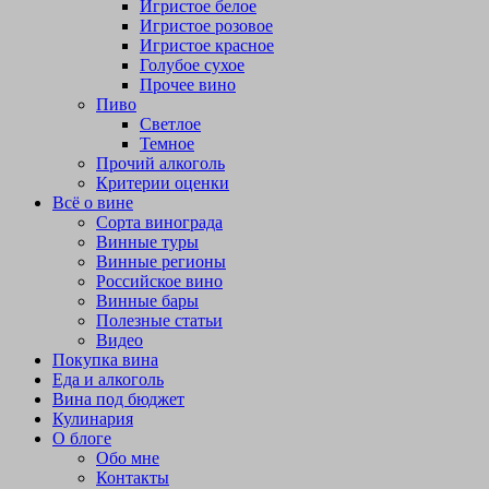
Игристое белое
Игристое розовое
Игристое красное
Голубое сухое
Прочее вино
Пиво
Светлое
Темное
Прочий алкоголь
Критерии оценки
Всё о вине
Сорта винограда
Винные туры
Винные регионы
Российское вино
Винные бары
Полезные статьи
Видео
Покупка вина
Еда и алкоголь
Вина под бюджет
Кулинария
О блоге
Обо мне
Контакты