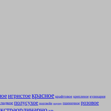
красное
ное
игристое
крафтовое
крепленое
кулинария
полусухое
розовое
сладкое
пшеничное
портвейн
портер
экстраординарно
эль