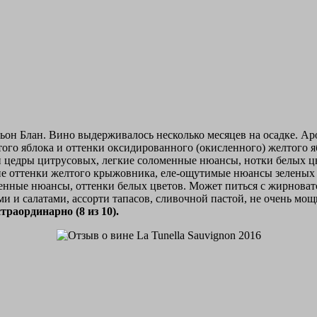
ньон Блан. Вино выдерживалось несколько месяцев на осадке. А
ого яблока и оттенки оксидированного (окисленного) желтого я
й цедры цитрусовых, легкие соломенные нюансы, нотки белых цв
гкие оттенки желтого крыжовника, еле-ощутимые нюансы зеленых 
менные нюансы, оттенки белых цветов. Может питься с жирнова
и салатами, ассорти тапасов, сливочной пастой, не очень мо
траординарно (8 из 10).