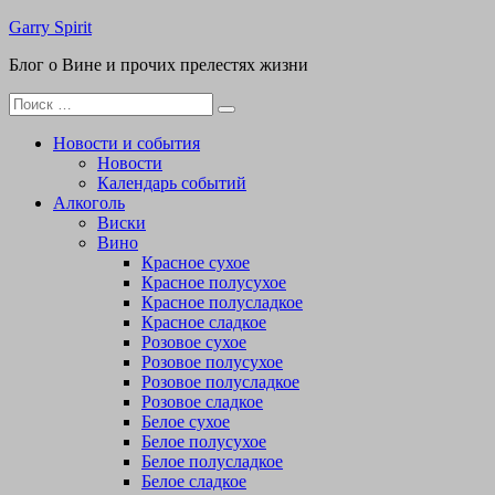
Перейти
Garry Spirit
к
Блог о Вине и прочих прелестях жизни
содержимому
Поиск
для:
Новости и события
Новости
Календарь событий
Алкоголь
Виски
Вино
Красное сухое
Красное полусухое
Красное полусладкое
Красное сладкое
Розовое сухое
Розовое полусухое
Розовое полусладкое
Розовое сладкое
Белое сухое
Белое полусухое
Белое полусладкое
Белое сладкое