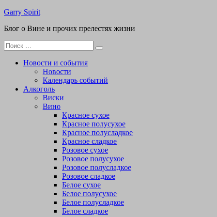
Перейти
Garry Spirit
к
Блог о Вине и прочих прелестях жизни
содержимому
Поиск
для:
Новости и события
Новости
Календарь событий
Алкоголь
Виски
Вино
Красное сухое
Красное полусухое
Красное полусладкое
Красное сладкое
Розовое сухое
Розовое полусухое
Розовое полусладкое
Розовое сладкое
Белое сухое
Белое полусухое
Белое полусладкое
Белое сладкое