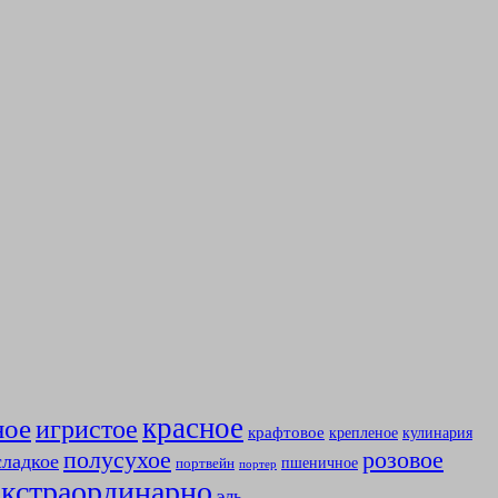
красное
ное
игристое
крафтовое
крепленое
кулинария
полусухое
розовое
сладкое
пшеничное
портвейн
портер
экстраординарно
эль