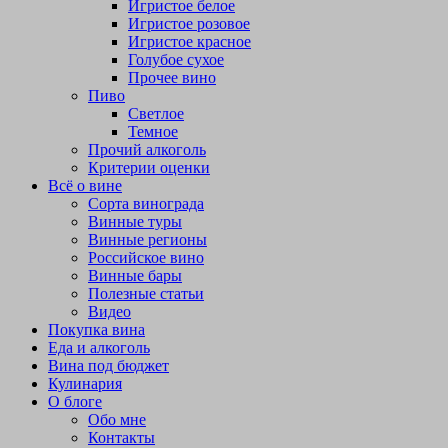
Игристое белое
Игристое розовое
Игристое красное
Голубое сухое
Прочее вино
Пиво
Светлое
Темное
Прочий алкоголь
Критерии оценки
Всё о вине
Сорта винограда
Винные туры
Винные регионы
Российское вино
Винные бары
Полезные статьи
Видео
Покупка вина
Еда и алкоголь
Вина под бюджет
Кулинария
О блоге
Обо мне
Контакты