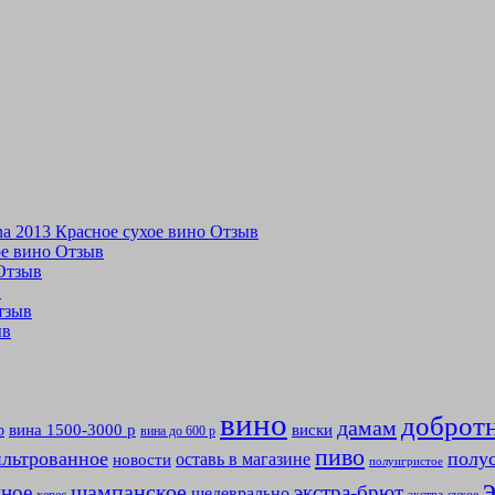
tina 2013 Красное сухое вино Отзыв
хое вино Отзыв
 Отзыв
в
Отзыв
ыв
вино
доброт
дамам
вина 1500-3000 р
виски
р
вина до 600 р
пиво
льтрованное
полу
оставь в магазине
новости
полуигристое
мное
шампанское
экстра-брют
шедеврально