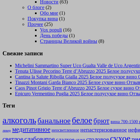
Новости
(63)
О блоге
(2)
Обо мне
(1)
Покупка вина
(1)
Прочее
(25)
Vox populi
(16)
День победы
(1)
Страницы Великой войны
(8)
Свежие записи
Michelini Sammartino Super Uco Gualta Valle de Uco Argen
Tenuta Ulisse Pecorino Terre d’Abruzzo 2025 Белое полусу
Cantina la Salute Ribolla Gialla 2025 Белое полусухое вино
Tinazzi Montani Garda Bianco 2025 Белое сухое вино Отзы
Caos Pinot Grigio Terre d’Abruzzo 2025 Белое сухое вино 
Epicuro Vermentino Puglia 2025 Белое полусухое вино Отз
Теги
алкоголь
белое
банальное
брют
вина 700-1500 
медитативное
непастеризованное
нефи
неосветленное
ликер
сухое
слабоватое
светлое
столовое
те
сладкое
стаут