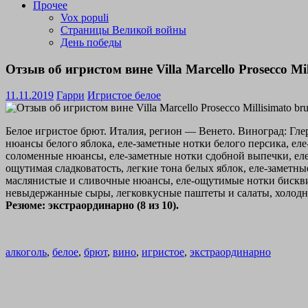
Прочее
Vox populi
Страницы Великой войны
День победы
Отзыв об игристом вине Villa Marcello Prosecco Mil
11.11.2019
Гарри
Игристое белое
Белое игристое брют. Италия, регион — Венето. Виноград: Гле
нюансы белого яблока, еле-заметные нотки белого персика, е
соломенные нюансы, еле-заметные нотки сдобной выпечки, еле
ощутимая сладковатость, легкие тона белых яблок, еле-замет
маслянистые и сливочные нюансы, еле-ощутимые нотки бискви
невыдержанные сыры, легковкусные паштеты и салаты, холодной
Резюме: экстраординарно (8 из 10).
алкоголь
,
белое
,
брют
,
вино
,
игристое
,
экстраординарно