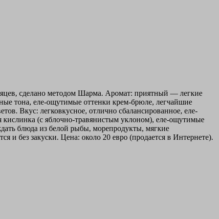
есяцев, сделано методом Шарма. Аромат: приятный — легкие
ьные тона, еле-ощутимые оттенки крем-брюле, легчайшие
ов. Вкус: легковкусное, отлично сбалансированное, еле-
я кислинка (с яблочно-травянистым уклоном), еле-ощутимые
дать блюда из белой рыбы, морепродукты, мягкие
 и без закуски. Цена: около 20 евро (продается в Интернете).