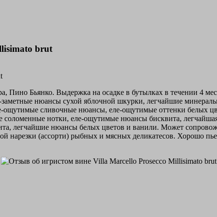
lisimato brut
ра, Пино Бьянко. Выдержка на осадке в бутылках в течении 4 м
ле-заметные нюансы сухой яблочной шкурки, легчайшие минерал
-ощутимые сливочные нюансы, еле-ощутимые оттенки белых цвет
ные соломенные нотки, еле-ощутимые нюансы бисквита, легчайша
та, легчайшие нюансы белых цветов и ванили. Может сопровож
 нарезки (ассорти) рыбных и мясных деликатесов. Хорошо пьется