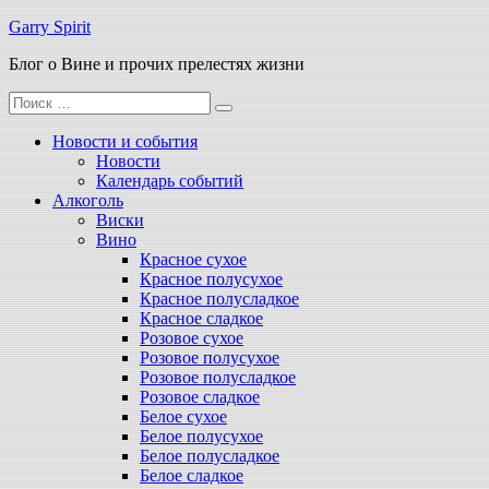
Перейти
Garry Spirit
к
Блог о Вине и прочих прелестях жизни
содержимому
Поиск
для:
Новости и события
Новости
Календарь событий
Алкоголь
Виски
Вино
Красное сухое
Красное полусухое
Красное полусладкое
Красное сладкое
Розовое сухое
Розовое полусухое
Розовое полусладкое
Розовое сладкое
Белое сухое
Белое полусухое
Белое полусладкое
Белое сладкое