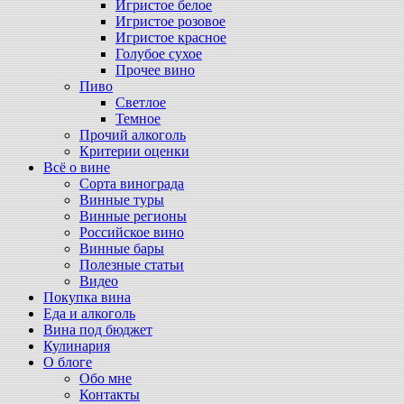
Игристое белое
Игристое розовое
Игристое красное
Голубое сухое
Прочее вино
Пиво
Светлое
Темное
Прочий алкоголь
Критерии оценки
Всё о вине
Сорта винограда
Винные туры
Винные регионы
Российское вино
Винные бары
Полезные статьи
Видео
Покупка вина
Еда и алкоголь
Вина под бюджет
Кулинария
О блоге
Обо мне
Контакты