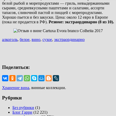
белой рыбой и морепродуктами — гриль, невыдержанными
сырами, средневкусными паштетами и салатами, ассорти
тапасов, сливочной пастой и пиццей с морепродуктами.
Хорошо пьется и без закуски. Цена: около 12 евро в Европе
(пока не продается в РФ).
Резюме: экстраординарно (8 из 10).
алкоголь
,
белое
,
вино
,
сухое
,
экстраординарно
Поделиться:
Хранение вина
, винные коллекции.
Рубрики
Без рубрики
(1)
Блог Гарри
(12 221)