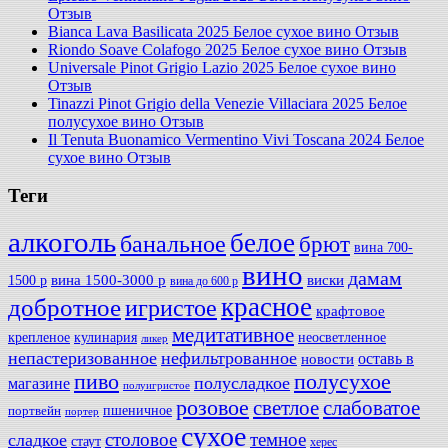
Отзыв
Bianca Lava Basilicata 2025 Белое сухое вино Отзыв
Riondo Soave Colafogo 2025 Белое сухое вино Отзыв
Universale Pinot Grigio Lazio 2025 Белое сухое вино
Отзыв
Tinazzi Pinot Grigio della Venezie Villaciara 2025 Белое
полусухое вино Отзыв
Il Tenuta Buonamico Vermentino Vivi Toscana 2024 Белое
сухое вино Отзыв
Теги
алкоголь
белое
банальное
брют
вина 700-
вино
дамам
вина 1500-3000 р
виски
1500 р
вина до 600 р
красное
добротное
игристое
крафтовое
медитативное
крепленое
кулинария
неосветленное
ликер
непастеризованное
нефильтрованное
оставь в
новости
полусухое
пиво
полусладкое
магазине
полуигристое
розовое
слабоватое
светлое
пшеничное
портвейн
портер
сухое
столовое
темное
сладкое
стаут
херес