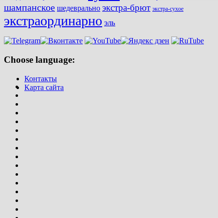
шампанское
экстра-брют
шедеврально
экстра-сухое
экстраординарно
эль
Choose language:
Контакты
Карта сайта