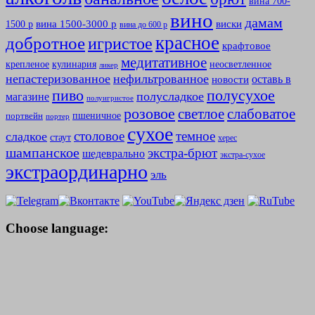
вина 700-
вино
дамам
вина 1500-3000 р
виски
1500 р
вина до 600 р
красное
добротное
игристое
крафтовое
медитативное
крепленое
кулинария
неосветленное
ликер
непастеризованное
нефильтрованное
оставь в
новости
полусухое
пиво
полусладкое
магазине
полуигристое
розовое
слабоватое
светлое
пшеничное
портвейн
портер
сухое
столовое
темное
сладкое
стаут
херес
шампанское
экстра-брют
шедеврально
экстра-сухое
экстраординарно
эль
Choose language: