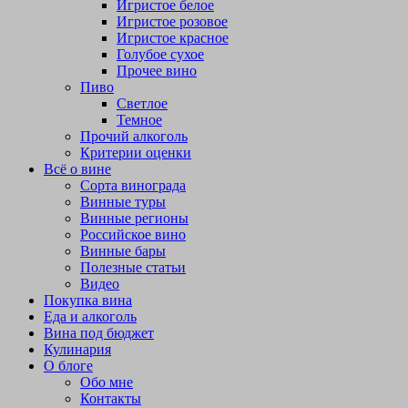
Игристое белое
Игристое розовое
Игристое красное
Голубое сухое
Прочее вино
Пиво
Светлое
Темное
Прочий алкоголь
Критерии оценки
Всё о вине
Сорта винограда
Винные туры
Винные регионы
Российское вино
Винные бары
Полезные статьи
Видео
Покупка вина
Еда и алкоголь
Вина под бюджет
Кулинария
О блоге
Обо мне
Контакты