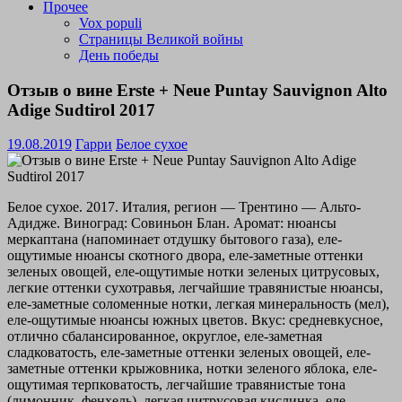
Прочее
Vox populi
Страницы Великой войны
День победы
Отзыв о вине Erste + Neue Puntay Sauvignon Alto
Adige Sudtirol 2017
19.08.2019
Гарри
Белое сухое
Белое сухое. 2017. Италия, регион — Трентино — Альто-
Адидже. Виноград: Совиньон Блан. Аромат: нюансы
меркаптана (напоминает отдушку бытового газа), еле-
ощутимые нюансы скотного двора, еле-заметные оттенки
зеленых овощей, еле-ощутимые нотки зеленых цитрусовых,
легкие оттенки сухотравья, легчайшие травянистые нюансы,
еле-заметные соломенные нотки, легкая минеральность (мел),
еле-ощутимые нюансы южных цветов. Вкус: средневкусное,
отлично сбалансированное, округлое, еле-заметная
сладковатость, еле-заметные оттенки зеленых овощей, еле-
заметные оттенки крыжовника, нотки зеленого яблока, еле-
ощутимая терпковатость, легчайшие травянистые тона
(лимонник, фенхель), легкая цитрусовая кислинка, еле-