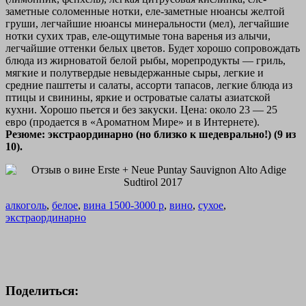
заметные соломенные нотки, еле-заметные нюансы желтой
груши, легчайшие нюансы минеральности (мел), легчайшие
нотки сухих трав, еле-ощутимые тона варенья из алычи,
легчайшие оттенки белых цветов. Будет хорошо сопровождать
блюда из жирноватой белой рыбы, морепродукты — гриль,
мягкие и полутвердые невыдержанные сыры, легкие и
средние паштеты и салаты, ассорти тапасов, легкие блюда из
птицы и свинины, яркие и островатые салаты азиатской
кухни. Хорошо пьется и без закуски. Цена: около 23 — 25
евро (продается в «Ароматном Мире» и в Интернете).
Резюме: экстраординарно (но близко к шедеврально!) (9 из
10).
алкоголь
,
белое
,
вина 1500-3000 р
,
вино
,
сухое
,
экстраординарно
Поделиться: