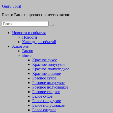
Перейти
Garry Spirit
к
Блог о Вине и прочих прелестях жизни
содержимому
Поиск
для:
Новости и события
Новости
Календарь событий
Алкоголь
Виски
Вино
Красное сухое
Красное полусухое
Красное полусладкое
Красное сладкое
Розовое сухое
Розовое полусухое
Розовое полусладкое
Розовое сладкое
Белое сухое
Белое полусухое
Белое полусладкое
Белое сладкое