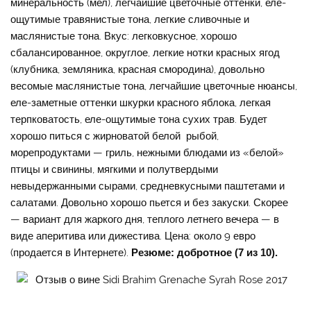
минеральность (мел), легчайшие цветочные оттенки, еле-
ощутимые травянистые тона, легкие сливочные и
маслянистые тона. Вкус: легковкусное, хорошо
сбалансированное, округлое, легкие нотки красных ягод
(клубника, земляника, красная смородина), довольно
весомые маслянистые тона, легчайшие цветочные нюансы,
еле-заметные оттенки шкурки красного яблока, легкая
терпковатость, еле-ощутимые тона сухих трав. Будет
хорошо питься с жирноватой белой рыбой,
морепродуктами — гриль, нежными блюдами из «белой»
птицы и свинины, мягкими и полутвердыми
невыдержанными сырами, средневкусными паштетами и
салатами. Довольно хорошо пьется и без закуски. Скорее
— вариант для жаркого дня, теплого летнего вечера — в
виде аперитива или дижестива. Цена: около 9 евро
(продается в Интернете).
Резюме: добротное (7 из 10).