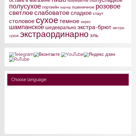
оставь в магазине
полуигристое
полусухое
розовое
портвейн
пшеничное
портер
слабоватое
светлое
сладкое
стаут
сухое
столовое
темное
херес
шампанское
экстра-брют
шедеврально
экстра-
экстраординарно
эль
сухое
Choose language: