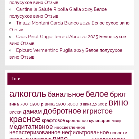
полусухое вино Отзыв
Cantina la Salute Ribolla Gialla 2025 Белое
полусухое вино Отзыв
Tinazzi Montani Garda Bianco 2025 Белое сухое вино
Отзыв
Caos Pinot Grigio Terre d’Abruzzo 2025 Белое сухое
вино Отзыв
Epicuro Vermentino Puglia 2025 Белое полусухое
вино Отзыв
Теги
алкоголь
белое
банальное
брют
вино
вина 1500-3000 р
вина 700-1500 р
вина до 600 р
добротное
игристое
дамам
виски
красное
крафтовое
крепленое
кулинария
ликер
медитативное
неосветленное
непастеризованное
нефильтрованное
новости
пиво
полусладкое