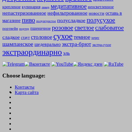
медитативное
крепленое
кулинария
неосветленное
ликер
непастеризованное
нефильтрованное
оставь в
новости
полусухое
пиво
полусладкое
магазине
полуигристое
розовое
слабоватое
светлое
пшеничное
портвейн
портер
сухое
столовое
темное
сладкое
стаут
херес
шампанское
экстра-брют
шедеврально
экстра-сухое
экстраординарно
эль
Choose language:
Контакты
Карта сайта