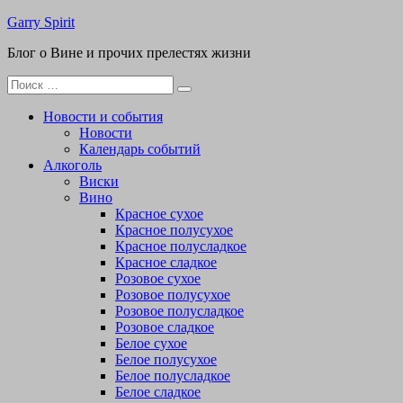
Перейти
Garry Spirit
к
Блог о Вине и прочих прелестях жизни
содержимому
Поиск
для:
Новости и события
Новости
Календарь событий
Алкоголь
Виски
Вино
Красное сухое
Красное полусухое
Красное полусладкое
Красное сладкое
Розовое сухое
Розовое полусухое
Розовое полусладкое
Розовое сладкое
Белое сухое
Белое полусухое
Белое полусладкое
Белое сладкое