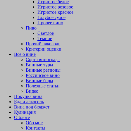
Игристое белое
Игристое розовое
Игристое красное
Голубое сухое
Прочее вино
Пиво
Светлое
Темное
Прочий алкоголь
Критерии оценки
Всё о вине
Сорта винограда
Винные туры
Винные регионы
Российское вино
Винные бары
Полезные статьи
Видео
Покупка вина
Еда и алкоголь
Вина под бюджет
Кулинария
О блоге
Обо мне
Контакты