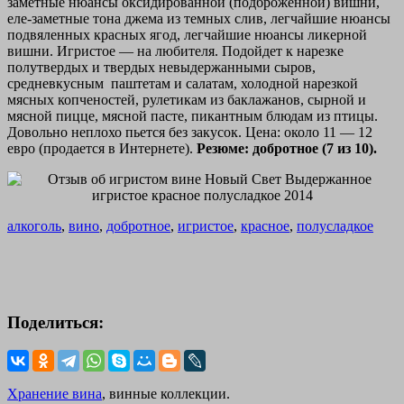
заметные нюансы оксидированной (подброженной) вишни,
еле-заметные тона джема из темных слив, легчайшие нюансы
подвяленных красных ягод, легчайшие нюансы ликерной
вишни. Игристое — на любителя. Подойдет к нарезке
полутвердых и твердых невыдержанными сыров,
средневкусным паштетам и салатам, холодной нарезкой
мясных копченостей, рулетикам из баклажанов, сырной и
мясной пицце, мясной пасте, пикантным блюдам из птицы.
Довольно неплохо пьется без закусок. Цена: около 11 — 12
евро (продается в Интернете).
Резюме: добротное (7 из 10).
алкоголь
,
вино
,
добротное
,
игристое
,
красное
,
полусладкое
Поделиться:
Хранение вина
, винные коллекции.