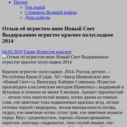
Прочее
Vox populi
Страницы Великой войны
День победы
Отзыв об игристом вине Новый Свет
Выдержанное игристое красное полусладкое
2014
04.03.2019
Гарри
Игристое красное
Красное игристое полусладкое. 2014. Россия, регион —
Республика Крым (Судак, АО «Завод Шампанских вин
«Новый Свет»»). Виноград: Каберне Совиньон. Игристое
произведено классическим методом Шампенуа с выдержкой в
бутылках в течении не менее 9 месяцев. Аромат: бархатистый
— легкие тона переспелой вишни, нотки джема из темных
слив, еле-заметные тона подвяленных красных ягод, легкие
оттенки черной смородины, легкая минеральность (почва,
пудра), еле-заметные нотки сухих трав, еле-заметные нюансы
перца. Вкус: средневкусное, хорошо сбалансированное,
округлое, капельку сладковатое, тона спелой вишни, еле-