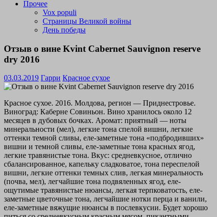
Прочее
Vox populi
Страницы Великой войны
День победы
Отзыв о вине Kvint Cabernet Sauvignon reserve
dry 2016
03.03.2019
Гарри
Красное сухое
Красное сухое. 2016. Молдова, регион — Приднестровье.
Виноград: Каберне Совиньон. Вино хранилось около 12
месяцев в дубовых бочках. Аромат: приятный — ноты
минеральности (мел), легкие тона спелой вишни, легкие
оттенки темной сливы, еле-заметные тона «подбродивших»
вишни и темной сливы, еле-заметные тона красных ягод,
легкие травянистые тона. Вкус: средневкусное, отлично
сбалансированное, капельку сладковатое, тона переспелой
вишни, легкие оттенки темных слив, легкая минеральность
(почва, мел), легчайшие тона подвяленных ягод, еле-
ощутимые травянистые нюансы, легкая терпковатость, еле-
заметные цветочные тона, легчайшие нотки перца и ванили,
еле-заметные вяжущие нюансы в послевкусии. Будет хорошо
питься со средневкусным красным мясом, пикантными