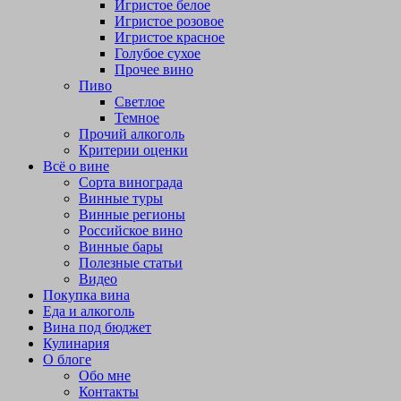
Игристое белое
Игристое розовое
Игристое красное
Голубое сухое
Прочее вино
Пиво
Светлое
Темное
Прочий алкоголь
Критерии оценки
Всё о вине
Сорта винограда
Винные туры
Винные регионы
Российское вино
Винные бары
Полезные статьи
Видео
Покупка вина
Еда и алкоголь
Вина под бюджет
Кулинария
О блоге
Обо мне
Контакты