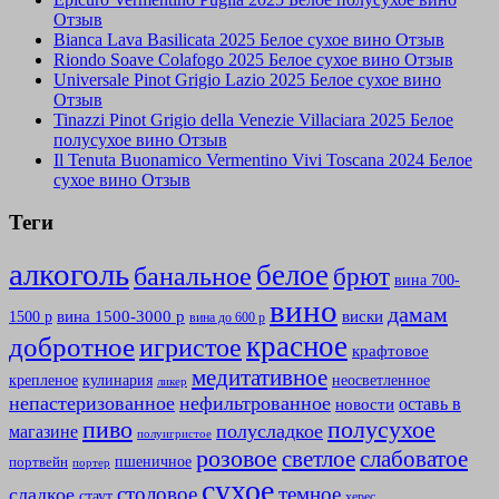
Отзыв
Bianca Lava Basilicata 2025 Белое сухое вино Отзыв
Riondo Soave Colafogo 2025 Белое сухое вино Отзыв
Universale Pinot Grigio Lazio 2025 Белое сухое вино
Отзыв
Tinazzi Pinot Grigio della Venezie Villaciara 2025 Белое
полусухое вино Отзыв
Il Tenuta Buonamico Vermentino Vivi Toscana 2024 Белое
сухое вино Отзыв
Теги
алкоголь
белое
банальное
брют
вина 700-
вино
дамам
вина 1500-3000 р
виски
1500 р
вина до 600 р
красное
добротное
игристое
крафтовое
медитативное
крепленое
кулинария
неосветленное
ликер
непастеризованное
нефильтрованное
оставь в
новости
полусухое
пиво
полусладкое
магазине
полуигристое
розовое
слабоватое
светлое
пшеничное
портвейн
портер
сухое
столовое
темное
сладкое
стаут
херес