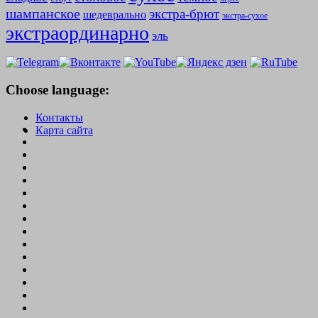
шампанское
экстра-брют
шедеврально
экстра-сухое
экстраординарно
эль
Choose language:
Контакты
Карта сайта