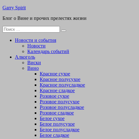
Перейти
Garry Spirit
к
Блог о Вине и прочих прелестях жизни
содержимому
Поиск
для:
Новости и события
Новости
Календарь событий
Алкоголь
Виски
Вино
Красное сухое
Красное полусухое
Красное полусладкое
Красное сладкое
Розовое сухое
Розовое полусухое
Розовое полусладкое
Розовое сладкое
Белое сухое
Белое полусухое
Белое полусладкое
Белое сладкое