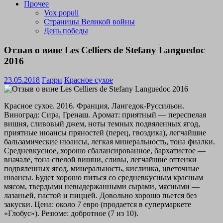
Прочее
Vox populi
Страницы Великой войны
День победы
Отзыв о вине Les Celliers de Stefany Languedoc
2016
23.05.2018
Гарри
Красное сухое
Красное сухое. 2016. Франция, Лангедок-Руссильон.
Виноград: Сира, Гренаш. Аромат: приятный — переспелая
вишня, сливовый джем, ноты темных подвяленных ягод,
приятные нюансы пряностей (перец, гвоздика), легчайшие
бальзамические нюансы, легкая минеральность, тона фиалки.
Средневкусное, хорошо сбалансированное, бархатистое —
вначале, тона спелой вишни, сливы, легчайшие оттенки
подвяленных ягод, минеральность, кислинка, цветочные
нюансы. Будет хорошо питься со средневкусным красным
мясом, твердыми невыдержанными сырами, мясными —
лазаньей, пастой и пиццей. Довольно хорошо пьется без
закуски. Цена: около 7 евро (продается в супермаркете
«Глобус»). Резюме: добротное (7 из 10).