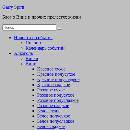
Перейти
Garry Spirit
к
Блог о Вине и прочих прелестях жизни
содержимому
Поиск
для:
Новости и события
Новости
Календарь событий
Алкоголь
Виски
Вино
Красное сухое
Красное полусухое
Красное полусладкое
Красное сладкое
Розовое сухое
Розовое полусухое
Розовое полусладкое
Розовое сладкое
Белое сухое
Белое полусухое
Белое полусладкое
Белое сладкое