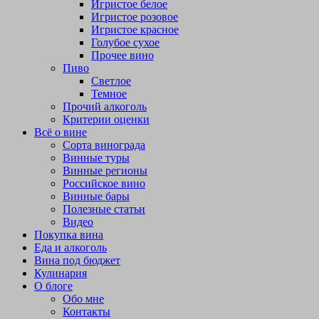
Игристое белое
Игристое розовое
Игристое красное
Голубое сухое
Прочее вино
Пиво
Светлое
Темное
Прочий алкоголь
Критерии оценки
Всё о вине
Сорта винограда
Винные туры
Винные регионы
Российское вино
Винные бары
Полезные статьи
Видео
Покупка вина
Еда и алкоголь
Вина под бюджет
Кулинария
О блоге
Обо мне
Контакты