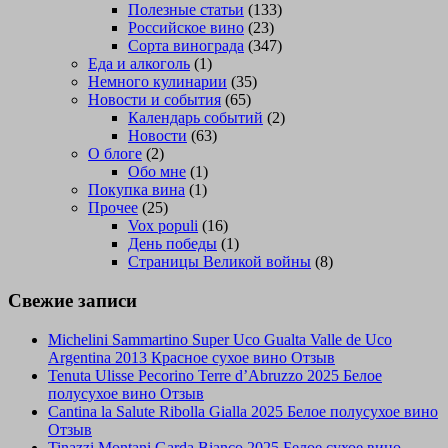
Полезные статьи
(133)
Российское вино
(23)
Сорта винограда
(347)
Еда и алкоголь
(1)
Немного кулинарии
(35)
Новости и события
(65)
Календарь событий
(2)
Новости
(63)
О блоге
(2)
Обо мне
(1)
Покупка вина
(1)
Прочее
(25)
Vox populi
(16)
День победы
(1)
Страницы Великой войны
(8)
Свежие записи
Michelini Sammartino Super Uco Gualta Valle de Uco
Argentina 2013 Красное сухое вино Отзыв
Tenuta Ulisse Pecorino Terre d’Abruzzo 2025 Белое
полусухое вино Отзыв
Cantina la Salute Ribolla Gialla 2025 Белое полусухое вино
Отзыв
Tinazzi Montani Garda Bianco 2025 Белое сухое вино