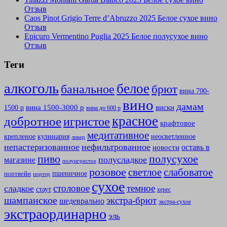
Отзыв
Caos Pinot Grigio Terre d’Abruzzo 2025 Белое сухое вино
Отзыв
Epicuro Vermentino Puglia 2025 Белое полусухое вино
Отзыв
Теги
алкоголь
белое
банальное
брют
вина 700-
вино
дамам
вина 1500-3000 р
виски
1500 р
вина до 600 р
красное
добротное
игристое
крафтовое
медитативное
крепленое
кулинария
неосветленное
ликер
непастеризованное
нефильтрованное
оставь в
новости
полусухое
пиво
полусладкое
магазине
полуигристое
розовое
слабоватое
светлое
пшеничное
портвейн
портер
сухое
столовое
темное
сладкое
стаут
херес
шампанское
экстра-брют
шедеврально
экстра-сухое
экстраординарно
эль