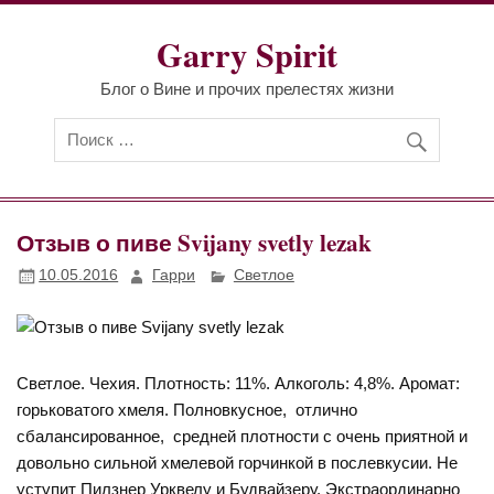
Перейти
к
Garry Spirit
содержимому
Блог о Вине и прочих прелестях жизни
Отзыв о пиве Svijany svetly lezak
10.05.2016
Гарри
Светлое
Светлое. Чехия. Плотность: 11%. Алкоголь: 4,8%. Аромат:
горьковатого хмеля. Полновкусное, отлично
сбалансированное, средней плотности с очень приятной и
довольно сильной хмелевой горчинкой в послевкусии. Не
уступит Пилзнер Урквелу и Будвайзеру. Экстраординарно