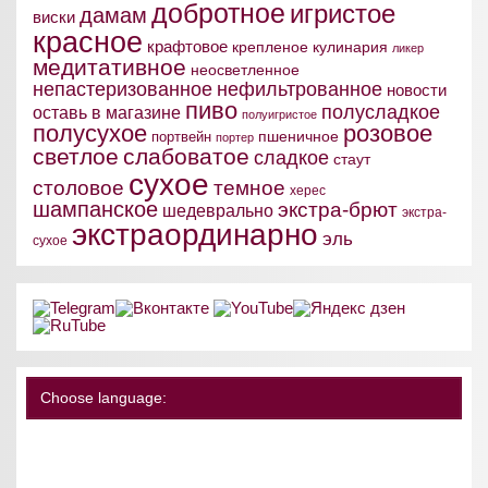
добротное
игристое
дамам
виски
красное
крафтовое
крепленое
кулинария
ликер
медитативное
неосветленное
непастеризованное
нефильтрованное
новости
пиво
полусладкое
оставь в магазине
полуигристое
полусухое
розовое
пшеничное
портвейн
портер
светлое
слабоватое
сладкое
стаут
сухое
столовое
темное
херес
шампанское
экстра-брют
шедеврально
экстра-
экстраординарно
эль
сухое
Choose language: