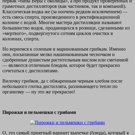
первак «бабы Веры с околицы», а про продукт проверенных и
грамотных дистилляторов (как частников, так и компаний).
Классическая водка же (за ооочень редким исключением) —
есть смесь спирта, произведенного в ректификационной
колонне с водой. Многие мастера дистилляции называют
большинство водок, продающихся в рознице, сделанными из
«мертвого», подвергнутого сотням циклов очистки в
колоннах, спирта.
Но вернемся к соленым и маринованным грибкам. Именно
они, посыпанные мелко нашинкованным чесночком и
сдобренные душистым растительным маслом или сметанкой
— являются отличным блюдом, которое будет прекрасно
сочетаться с дистиллятами.
Вилочку грибков, да с обжаренным черным хлебом после
небольшого глотка дистиллята, разливающего тепло по
организму — ну это же прекрасно!
Пирожки и пельмешки с грибами
О, это самый приятный вариант выпечки (блюда), который я