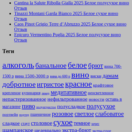
Cantina la Salute Ribolla Gialla 2025 Белое полусухое вино
Отзыв
Tinazzi Montani Garda Bianco 2025 Белое сухое вино
Отзыв
Caos Pinot Grigio Terre d’Abruzzo 2025 Белое сухое вино
Отзыв
Epicuro Vermentino Puglia 2025 Белое полусухое вино
Отзыв
Теги
алкоголь
белое
банальное
брют
вина 700-
вино
дамам
вина 1500-3000 р
виски
1500 р
вина до 600 р
красное
добротное
игристое
крафтовое
медитативное
крепленое
кулинария
неосветленное
ликер
непастеризованное
нефильтрованное
оставь в
новости
полусухое
пиво
полусладкое
магазине
полуигристое
розовое
слабоватое
светлое
пшеничное
портвейн
портер
сухое
столовое
темное
сладкое
стаут
херес
шампанское
экстра-брют
шедеврально
экстра-сухое