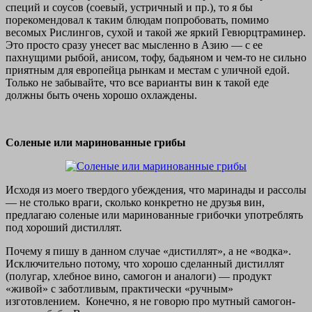
специй и соусов (соевый, устричный и пр.), то я бы
порекомендовал к таким блюдам попробовать, помимо
весомых Рислингов, сухой и такой же яркий Гевюрцтраминер.
Это просто сразу унесет вас мысленно в Азию — с ее
пахнущими рыбой, анисом, тофу, бадьяном и чем-то не сильно
приятным для европейца рынкам и местам с уличной едой.
Только не забывайте, что все варианты вин к такой еде
должны быть очень хорошо охлаждены.
Соленые или маринованные грибы
Исходя из моего твердого убеждения, что маринады и рассолы
— не столько враги, сколько конкретно не друзья вин,
предлагаю соленые или маринованные грибочки употреблять
под хороший дистиллят.
Почему я пишу в данном случае «дистиллят», а не «водка».
Исключительно потому, что хорошо сделанный дистиллят
(полугар, хлебное вино, самогон и аналоги) — продукт
«живой» с заботливым, практически «ручным»
изготовлением. Конечно, я не говорю про мутный самогон-