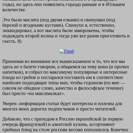
годы), но здесь они появились гораздо раньше и в бОльшем
количестве.
Это были маслята (под двумя елками) и свинушки (под
березой и ягодными кустами). Свинухи я, естественно,
ликвидировал, а вот маслята были заморожены, чтобы
подождать второй волны и тогда уже все разом приготовить и
съесть. 8)
Принимая во внимание все вышесказанное и то, что все мы
здесь не о балете говорим, а общаемся на тему вина (и прочих
напитков), я собрал по максимуму популярные и интересные
блюда из грибов и постарался поставить им в соответствие
наиболее подходящие типы вин, чтобы гедонизм (по мне —
совсем не обидное слово, качество и философское течение)
был просто «на максималках».
Уверен -информация статьи будет интересна и полезна для
многих моих дорогих подписчиков и просто читателей.
Добавлю, что с приходом в Россию европейской (в первую
очередь французской) и азиатской кухонь, ассортимент
грибных блюд на столе россиян весомо пополнился. Конечно