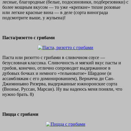
лесные, благородные (белые, подосиновики, подберезовики) с
более мощным вкусом — то уже «крепкие» тихие розовые
или легкие красные вина — в деле (сорта винограда
подсмотрите выше, у жульена)!
Паста/ризотто с грибами
Паста или ризотто с грибами в сливочном соусе —
безусловная классика. Сливочность и мягкий вкус пасты и
грибов, конечно, отлично сопроводит выдержанное в
дубовых бочках и немного «тельноватое» Шардоне (и
ассамбляжам с его доминированием), Верначча ди Сан-
Джиминьяно Ризерва, выдержанные южноронские сорта
(Вионье, Руссан, Марсан). Ну вы надеюсь меня поняли, что
нужно брать. 8)
Пицца с грибами