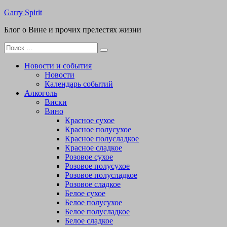
Перейти
Garry Spirit
к
Блог о Вине и прочих прелестях жизни
содержимому
Поиск
для:
Новости и события
Новости
Календарь событий
Алкоголь
Виски
Вино
Красное сухое
Красное полусухое
Красное полусладкое
Красное сладкое
Розовое сухое
Розовое полусухое
Розовое полусладкое
Розовое сладкое
Белое сухое
Белое полусухое
Белое полусладкое
Белое сладкое