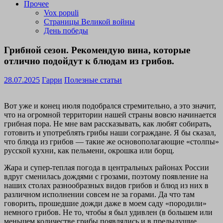
Прочее
Vox populi
Страницы Великой войны
День победы
Грибной сезон. Рекомендую вина, которые
отлично подойдут к блюдам из грибов.
28.07.2025
Гарри
Полезные статьи
Вот уже и конец июля подобрался стремительно, а это значит,
что на огромной территории нашей страны вовсю начинается
грибная пора. Не мне вам рассказывать, как любят собирать,
готовить и употреблять грибы наши сограждане. Я бы сказал,
что блюда из грибов — такие же основополагающие «столпы»
русской кухни, как пельмени, окрошка или борщ.
Жара и супер-теплая погода в центральных районах России
вдруг сменилась дождями с грозами, поэтому появление на
наших столах разнообразных видов грибов и блюд из них в
различном исполнении совсем не за горами. Да что там
говорить, прошедшие дожди даже в моем саду «породили»
немного грибов. Не то, чтобы я был удивлен (в большем или
меньшем количестве грибы появлялись и в предыдущие