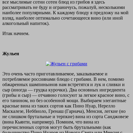
все мыслимые сотни сотен блюд из грибов я здесь
рассматривать не буду и ограничусь, пожалуй, несколькими
наиболее популярными. К каждому блюду я предложу на мой
взляд, наиболее оптимально сочетающееся вино (или иной
алкогольный напиток).
Итак начнем.
Жульен
Это очень часто приготавливаемое, заказываемое и
потребляемое россиянами блюдо с грибами. В нем, помимо
обжаренных шампиньонов нам встретятся и лук и сливки и
сыр (иногда — грудка курочки). Два основных ингредиента
(грибы и сыр) — отчаянно голосуют за легкое красное вино, с
его танином, но без особенной мощи. Выбираем элегантные
красные вина из таких сортов как Пино Нуар, Нерелло
Маскалезе, Неббиоло, Гренаш (Гарнача), Менсия, легкие (но
не слишком брутальные и терпкие) вина из сорта Санджовезе
(вина Кьянти, например). Помним, что вина из
перечисленных сортов могут быть брутальными (как
большинство Пино Нуаров из Нового Света или Менсия с