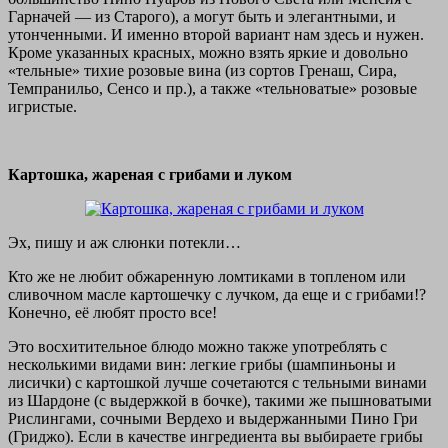
Гарначей — из Старого), а могут быть и элегантными, и
утонченными. И именно второй вариант нам здесь и нужен.
Кроме указанных красных, можно взять яркие и довольно
«тельные» тихие розовые вина (из сортов Гренаш, Сира,
Темпранильо, Сенсо и пр.), а также «тельноватые» розовые
игристые.
Картошка, жареная с грибами и луком
Эх, пишу и аж слюнки потекли…
Кто же не любит обжаренную ломтиками в топленом или
сливочном масле картошечку с лучком, да еще и с грибами!?
Конечно, её любят просто все!
Это восхитительное блюдо можно также употреблять с
несколькими видами вин: легкие грибы (шампиньоны и
лисички) с картошкой лучше сочетаются с тельными винами
из Шардоне (с выдержкой в бочке), такими же пышноватыми
Рислингами, сочными Вердехо и выдержанными Пино Гри
(Гриджо). Если в качестве ингредиента вы выбираете грибы