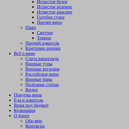
Игристое белое
Игристое розовое
Игристое красное
Голубое сухое
Прочее вино
Пиво
Светлое
Темное
Прочий алкоголь
Критерии оценки
Всё о вине
Сорта винограда
Винные туры
Винные регионы
Российское вино
Винные бары
Полезные статьи
Видео
Покупка вина
Еда и алкоголь
Вина под бюджет
Кулинария
О блоге
Обо мне
Контакты