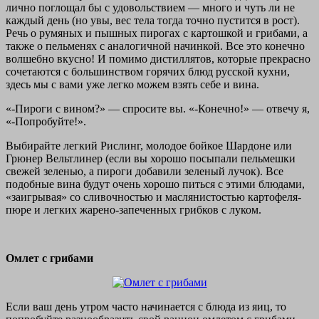
лично поглощал бы с удовольствием — много и чуть ли не
каждый день (но увы, вес тела тогда точно пустится в рост).
Речь о румяных и пышных пирогах с картошкой и грибами, а
также о пельменях с аналогичной начинкой. Все это конечно
волшебно вкусно! И помимо дистиллятов, которые прекрасно
сочетаются с большинством горячих блюд русской кухни,
здесь мы с вами уже легко можем взять себе и вина.
«-Пироги с вином?» — спросите вы. «-Конечно!» — отвечу я,
«-Попробуйте!».
Выбирайте легкий Рислинг, молодое бойкое Шардоне или
Грюнер Вельтлинер (если вы хорошо посыпали пельмешки
свежей зеленью, а пироги добавили зеленый лучок). Все
подобные вина будут очень хорошо питься с этими блюдами,
«заигрывая» со сливочностью и маслянистостью картофеля-
пюре и легких жарено-запеченных грибков с луком.
Омлет с грибами
Если ваш день утром часто начинается с блюда из яиц, то