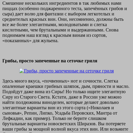
Смешение нескольких ингредиентов в так любимых нами
пиццах (особенно поджаренного теста, запечённых грибов и
сыра) дает волю для фантазии с выбором легкотелых и
среднетелых красных вин. Они, несомненно, должны быть
все же более элегантными, молодоватыми и слегка
кислотными, чем брутальными и выдержанными. Снова
поднимаем наш взгляд к красным винам из сортов,
«показанных» для жульена.
Грибы, просто запеченные на сеточке гриля
Здесь много вкуса, «почвенных» нот и сочности. Слегка
опаленные краешки грибных шляпок, дым, пряности и масло.
Подойдут даже вина из Сиры! Но только ищите элегантную
Сиру из Старого Света. Кстати, даже в России уже можно
найти полдюжины виноделен, которые делают довольно
элегантные варианты вин из этого сорта («Николаев и
сыновья», Репин, Липко, Усадьба Перовских, Мантра от
Лефкадии, как пример). Только не берите слишком
брутальные варианты новосветских Ширазов. Вы потеряете
ваши грибы за мощной волной вкуса этих вин. Или возьмите