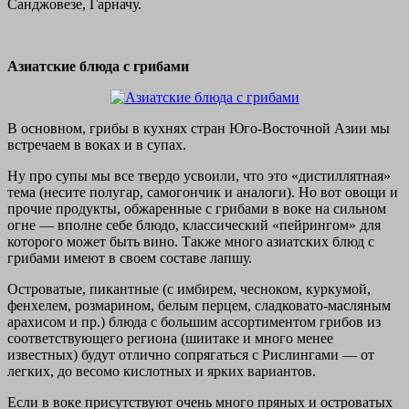
Санджовезе, Гарначу.
Азиатские блюда с грибами
В основном, грибы в кухнях стран Юго-Восточной Азии мы
встречаем в воках и в супах.
Ну про супы мы все твердо усвоили, что это «дистиллятная»
тема (несите полугар, самогончик и аналоги). Но вот овощи и
прочие продукты, обжаренные с грибами в воке на сильном
огне — вполне себе блюдо, классический «пейрингом» для
которого может быть вино. Также много азиатских блюд с
грибами имеют в своем составе лапшу.
Островатые, пикантные (с имбирем, чесноком, куркумой,
фенхелем, розмарином, белым перцем, сладковато-масляным
арахисом и пр.) блюда с большим ассортиментом грибов из
соответствующего региона (шиитаке и много менее
известных) будут отлично сопрягаться с Рислингами — от
легких, до весомо кислотных и ярких вариантов.
Если в воке присутствуют очень много пряных и островатых