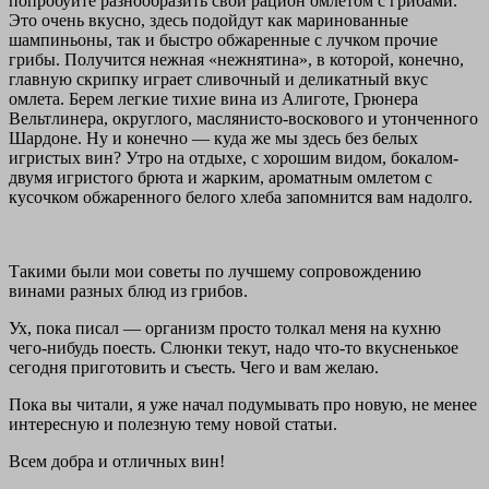
попробуйте разнообразить свой рацион омлетом с грибами.
Это очень вкусно, здесь подойдут как маринованные
шампиньоны, так и быстро обжаренные с лучком прочие
грибы. Получится нежная «нежнятина», в которой, конечно,
главную скрипку играет сливочный и деликатный вкус
омлета. Берем легкие тихие вина из Алиготе, Грюнера
Вельтлинера, округлого, маслянисто-воскового и утонченного
Шардоне. Ну и конечно — куда же мы здесь без белых
игристых вин? Утро на отдыхе, с хорошим видом, бокалом-
двумя игристого брюта и жарким, ароматным омлетом с
кусочком обжаренного белого хлеба запомнится вам надолго.
Такими были мои советы по лучшему сопровождению
винами разных блюд из грибов.
Ух, пока писал — организм просто толкал меня на кухню
чего-нибудь поесть. Слюнки текут, надо что-то вкусненькое
сегодня приготовить и съесть. Чего и вам желаю.
Пока вы читали, я уже начал подумывать про новую, не менее
интересную и полезную тему новой статьи.
Всем добра и отличных вин!