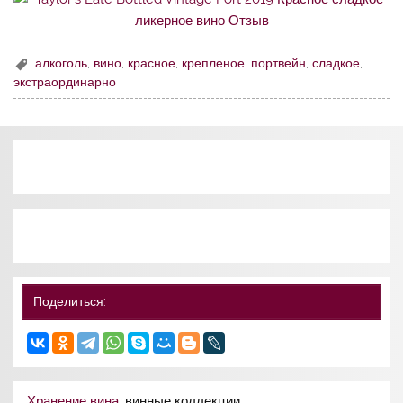
алкоголь
,
вино
,
красное
,
крепленое
,
портвейн
,
сладкое
,
экстраординарно
Поделиться:
Хранение вина
, винные коллекции.