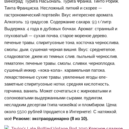
Виноград: Турига Насьональ, Турига Франка, Тинто Рориж,
Тинта Франциска. Несложный, питкий и скорее —
гастрономический портвейн. Вкус интереснее аромата.
Алкоголь: 19 градусов. Содержание сахара: 93 г/литр.
Выдержка: 4 года в дубовых бочках. Аромат: странный и
глуховатый — сухая почва, старое мореное дерево,
печеные травы, спиритуозные тона, косточка чернослива,
смолы, дым, сушеная черная вишня. Вкус: среднетелое,
сладковатое, джем из темных слив, пыльный чернослив,
гематоген, печеные травы, смолы, сливки, черноплодка,
сушеный инжир, «кока-кола», карамельная патока,
лекарственные сухие травы, увяленные ягоды еле-
заметные спиритуозные нотки, средняя кислотность,
горчинка, ваниль. Может сочетаться с жирноватыми и
солоноватыми выдержанными сырами, пудингом,
несладким десертам (типа чизкейка) и пломбиром. Цена:
около 5500 рублей (продается в Интернете). С натяжкой,
моё
Резюме: экстраординарно (8 из 10).