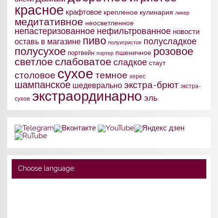
красное
крафтовое
крепленое
кулинария
ликер
медитативное
неосветленное
непастеризованное
нефильтрованное
новости
пиво
полусладкое
оставь в магазине
полуигристое
полусухое
розовое
портвейн
пшеничное
портер
слабоватое
светлое
сладкое
стаут
сухое
столовое
темное
херес
шампанское
экстра-брют
шедеврально
экстра-
экстраординарно
эль
сухое
Choose language: