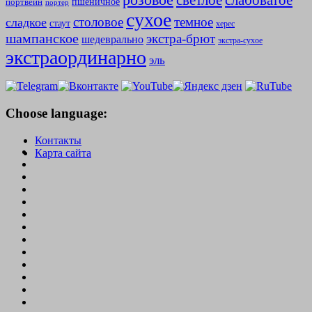
слабоватое
светлое
пшеничное
портвейн
портер
сухое
столовое
темное
сладкое
стаут
херес
шампанское
экстра-брют
шедеврально
экстра-сухое
экстраординарно
эль
Choose language:
Контакты
Карта сайта