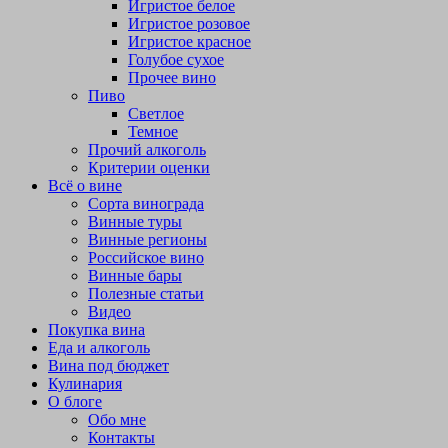
Игристое белое
Игристое розовое
Игристое красное
Голубое сухое
Прочее вино
Пиво
Светлое
Темное
Прочий алкоголь
Критерии оценки
Всё о вине
Сорта винограда
Винные туры
Винные регионы
Российское вино
Винные бары
Полезные статьи
Видео
Покупка вина
Еда и алкоголь
Вина под бюджет
Кулинария
О блоге
Обо мне
Контакты