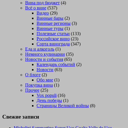
Вина под бюджет
(4)
Всё о вине
(537)
Видео
(29)
Винные бары
(2)
Винные регионы
(3)
Винные туры
(1)
Полезные статьи
(133)
Российское вино
(23)
Сорта винограда
(347)
Еда и алкоголь
(1)
Немного кулинарии
(35)
Новости и события
(65)
Календарь событий
(2)
Новости
(63)
О блоге
(2)
Обо мне
(1)
Покупка вина
(1)
Прочее
(25)
Vox populi
(16)
День победы
(1)
Страницы Великой войны
(8)
Свежие записи
Michelini Sammartino Super Uco Gualta Valle de Uco