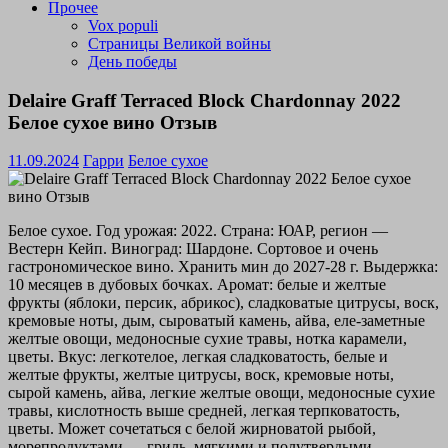
Прочее
Vox populi
Страницы Великой войны
День победы
Delaire Graff Terraced Block Chardonnay 2022
Белое сухое вино Отзыв
11.09.2024
Гарри
Белое сухое
Белое сухое. Год урожая: 2022. Страна: ЮАР, регион —
Вестерн Кейп. Виноград: Шардоне. Сортовое и очень
гастрономическое вино. Хранить мин до 2027-28 г. Выдержка:
10 месяцев в дубовых бочках. Аромат: белые и желтые
фрукты (яблоки, персик, абрикос), сладковатые цитрусы, воск,
кремовые ноты, дым, сыроватый камень, айва, еле-заметные
желтые овощи, медоносные сухие травы, нотка карамели,
цветы. Вкус: легкотелое, легкая сладковатость, белые и
желтые фрукты, желтые цитрусы, воск, кремовые ноты,
сырой камень, айва, легкие желтые овощи, медоносные сухие
травы, кислотность выше средней, легкая терпковатость,
цветы. Может сочетаться с белой жирноватой рыбой,
морепродуктами — гриль, мягкими и полутвердыми