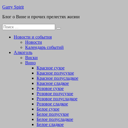
Перейти
Garry Spirit
к
Блог о Вине и прочих прелестях жизни
содержимому
Поиск
для:
Новости и события
Новости
Календарь событий
Алкоголь
Виски
Вино
Красное сухое
Красное полусухое
Красное полусладкое
Красное сладкое
Розовое сухое
Розовое полусухое
Розовое полусладкое
Розовое сладкое
Белое сухое
Белое полусухое
Белое полусладкое
Белое сладкое