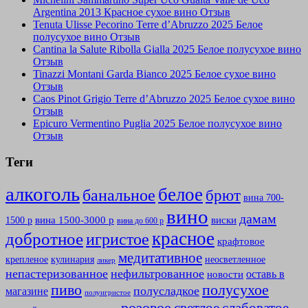
Argentina 2013 Красное сухое вино Отзыв
Tenuta Ulisse Pecorino Terre d’Abruzzo 2025 Белое
полусухое вино Отзыв
Cantina la Salute Ribolla Gialla 2025 Белое полусухое вино
Отзыв
Tinazzi Montani Garda Bianco 2025 Белое сухое вино
Отзыв
Caos Pinot Grigio Terre d’Abruzzo 2025 Белое сухое вино
Отзыв
Epicuro Vermentino Puglia 2025 Белое полусухое вино
Отзыв
Теги
алкоголь
белое
банальное
брют
вина 700-
вино
дамам
вина 1500-3000 р
виски
1500 р
вина до 600 р
красное
добротное
игристое
крафтовое
медитативное
крепленое
кулинария
неосветленное
ликер
непастеризованное
нефильтрованное
оставь в
новости
полусухое
пиво
полусладкое
магазине
полуигристое
розовое