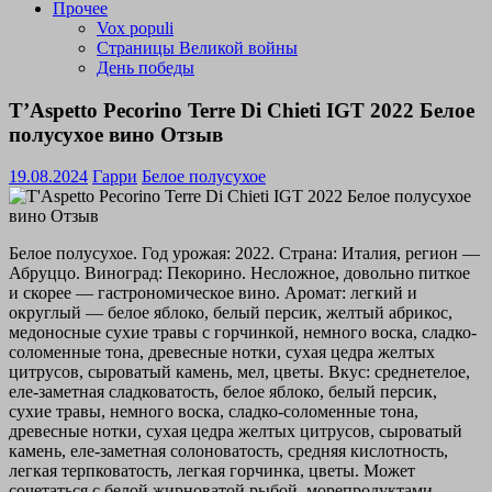
Прочее
Vox populi
Страницы Великой войны
День победы
T’Aspetto Pecorino Terre Di Chieti IGT 2022 Белое
полусухое вино Отзыв
19.08.2024
Гарри
Белое полусухое
Белое полусухое. Год урожая: 2022. Страна: Италия, регион —
Абруццо. Виноград: Пекорино. Несложное, довольно питкое
и скорее — гастрономическое вино. Аромат: легкий и
округлый — белое яблоко, белый персик, желтый абрикос,
медоносные сухие травы с горчинкой, немного воска, сладко-
соломенные тона, древесные нотки, сухая цедра желтых
цитрусов, сыроватый камень, мел, цветы. Вкус: среднетелое,
еле-заметная сладковатость, белое яблоко, белый персик,
сухие травы, немного воска, сладко-соломенные тона,
древесные нотки, сухая цедра желтых цитрусов, сыроватый
камень, еле-заметная солоноватость, средняя кислотность,
легкая терпковатость, легкая горчинка, цветы. Может
сочетаться с белой жирноватой рыбой, морепродуктами —