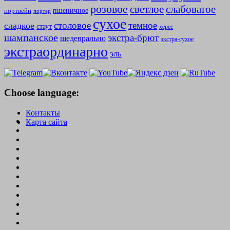
розовое
слабоватое
светлое
пшеничное
портвейн
портер
сухое
столовое
темное
сладкое
стаут
херес
шампанское
экстра-брют
шедеврально
экстра-сухое
экстраординарно
эль
Choose language:
Контакты
Карта сайта