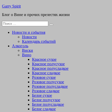
Перейти
Garry Spirit
к
Блог о Вине и прочих прелестях жизни
содержимому
Поиск
для:
Новости и события
Новости
Календарь событий
Алкоголь
Виски
Вино
Красное сухое
Красное полусухое
Красное полусладкое
Красное сладкое
Розовое сухое
Розовое полусухое
Розовое полусладкое
Розовое сладкое
Белое сухое
Белое полусухое
Белое полусладкое
Белое сладкое