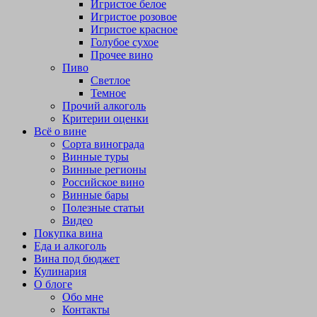
Игристое белое
Игристое розовое
Игристое красное
Голубое сухое
Прочее вино
Пиво
Светлое
Темное
Прочий алкоголь
Критерии оценки
Всё о вине
Сорта винограда
Винные туры
Винные регионы
Российское вино
Винные бары
Полезные статьи
Видео
Покупка вина
Еда и алкоголь
Вина под бюджет
Кулинария
О блоге
Обо мне
Контакты