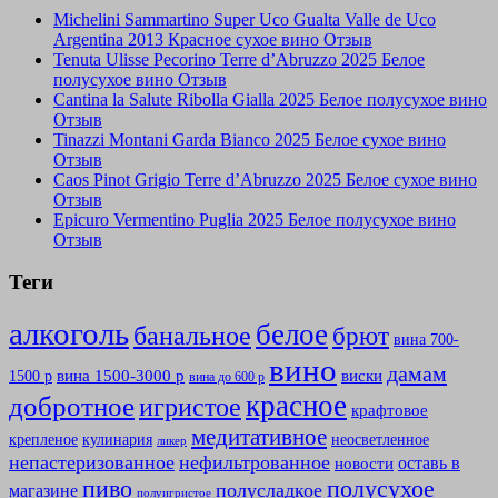
Michelini Sammartino Super Uco Gualta Valle de Uco
Argentina 2013 Красное сухое вино Отзыв
Tenuta Ulisse Pecorino Terre d’Abruzzo 2025 Белое
полусухое вино Отзыв
Cantina la Salute Ribolla Gialla 2025 Белое полусухое вино
Отзыв
Tinazzi Montani Garda Bianco 2025 Белое сухое вино
Отзыв
Caos Pinot Grigio Terre d’Abruzzo 2025 Белое сухое вино
Отзыв
Epicuro Vermentino Puglia 2025 Белое полусухое вино
Отзыв
Теги
алкоголь
белое
банальное
брют
вина 700-
вино
дамам
вина 1500-3000 р
виски
1500 р
вина до 600 р
красное
добротное
игристое
крафтовое
медитативное
крепленое
кулинария
неосветленное
ликер
непастеризованное
нефильтрованное
оставь в
новости
полусухое
пиво
полусладкое
магазине
полуигристое