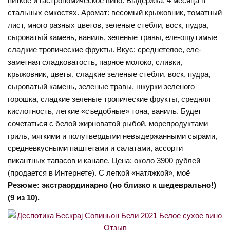
питкое и гастрономическое вино. Выдержка: 4 месяца в
стальных емкостях. Аромат: весомый крыжовник, томатный
лист, много разных цветов, зеленые стебли, воск, пудра,
сыроватый камень, ваниль, зеленые травы, еле-ощутимые
сладкие тропические фрукты. Вкус: среднетелое, еле-
заметная сладковатость, парное молоко, сливки,
крыжовник, цветы, сладкие зеленые стебли, воск, пудра,
сыроватый камень, зеленые травы, шкурки зеленого
горошка, сладкие зеленые тропические фрукты, средняя
кислотность, легкие «съедобные» тона, ваниль. Будет
сочетаться с белой жирноватой рыбой, морепродуктами —
гриль, мягкими и полутвердыми невыдержанными сырами,
средневкусными паштетами и салатами, ассорти
пикантных тапасов и канапе. Цена: около 3900 рублей
(продается в Интернете). С легкой «натяжкой», моё
Резюме: экстраординарно (но близко к шедеврально!)
(9 из 10).