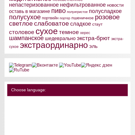
непастеризованное
нефильтрованное
новости
пиво
полусладкое
оставь в магазине
полуигристое
полусухое
розовое
пшеничное
портвейн
портер
светлое
слабоватое
сладкое
стаут
сухое
столовое
темное
херес
шампанское
экстра-брют
шедеврально
экстра-
экстраординарно
эль
сухое
Choose language: