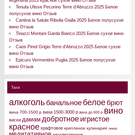
Argentina 2013 Красное сухое вино Отзыв
Tenuta Ulisse Pecorino Terre d’Abruzzo 2025 Белое
полусухое вино Отзыв
Cantina la Salute Ribolla Gialla 2025 Белое полусухое
вино Отзыв
Tinazzi Montani Garda Bianco 2025 Белое сухое вино
Отзыв
Caos Pinot Grigio Terre d’Abruzzo 2025 Белое сухое
вино Отзыв
Epicuro Vermentino Puglia 2025 Белое полусухое
вино Отзыв
Теги
алкоголь
белое
банальное
брют
вино
вина 1500-3000 р
вина 700-1500 р
вина до 600 р
добротное
игристое
дамам
виски
красное
крафтовое
крепленое
кулинария
ликер
медитативное
неосветленное