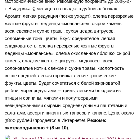
гастрономическое вино. Рекомендую похранить до 2025-27
г. Выдержка: 9 месяцев на осадке в дубовых бочках.
Аромат: легкая редукция (позже уходит), слегка перезрелые
желтые фрукты, леденцы «монпансье», сырой камень,
воск, свежие и сухие травы, сухая цедра цитрусов,
соломенные тона, цветы. Вкус: среднетелое, легкая
сладковатость, слегка перезрелые желтые фрукты,
леденцы «монпансье», слегка окисленное яблочко, сырой
камень, сладкие желтые цитрусы, медоносы, воск,
солоноватые нотки, свежие и сухие травы, кислотность
выше средней, легкая горчинка, легкие тропические
фрукты, цветы. Будет сочетаться с белой жирноватой
рыбой, морепродуктами — гриль, легкими блюдами из
птицы и свинины, мягкими и полутвердыми
невыдержанными сырами, средневкусными паштетами и
салатами, ассорти пикантных тапасов и канапе. Цена: около
3800 рублей (продается в Интернете).
Резюме:
экстраординарно + (8 из 10).