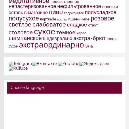
медитативное
неосветленное
непастеризованное
нефильтрованное
новости
пиво
полусладкое
оставь в магазине
полуигристое
полусухое
розовое
портвейн
пшеничное
портер
слабоватое
светлое
сладкое
стаут
сухое
столовое
темное
херес
шампанское
экстра-брют
шедеврально
экстра-
экстраординарно
эль
сухое
Choose language: