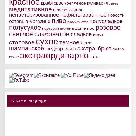
красное
крафтовое
крепленое
кулинария
ликер
медитативное
неосветленное
непастеризованное
нефильтрованное
новости
пиво
полусладкое
оставь в магазине
полуигристое
полусухое
розовое
портвейн
пшеничное
портер
слабоватое
светлое
сладкое
стаут
сухое
столовое
темное
херес
шампанское
экстра-брют
шедеврально
экстра-
экстраординарно
эль
сухое
Choose language: