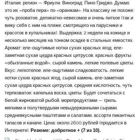
Италия, регион — Фриули. Виноград: Пино Гриджо. Думаю,
это их «проба пера» по «оранжам». На классику не похоже:
чуть розоватое, деликатно-невесомое и очень питкое (так и
вижу себя с ним на пляже, смотрящего на парусники и
красоток в купальниках). Выдержка: 2 недели на кожице и
несколько месяцев на тонком осадке в стальных емкостях.
Аромат: еле-ощутимые нотки сухих красных ягод, еле-
заметная сухая цедра красных цитрусов, красных фрукты
«обызганные водой», сырой камень, легкие полевые цветы.
Вкус: легкотелое, еле-ощутимая сладковатость, легкие
нотки сухих красных ягод, сырой камень, еле-заметная
сухая цедра красных цитрусов, средняя кислотность, чуть
терпковатое, капелька воска, цветы. Будет сочетаться с
белой жирноватой рыбой, морепродуктами — гриль,
мягкими и полутвердыми невыдержанными сырами,
средневкусными паштетами и салатами, ассорти пикантных
тапасов и канапе. Цена: около 2600 рублей (продается в
Интернете).
Резюме: добротное + (7 из 10).