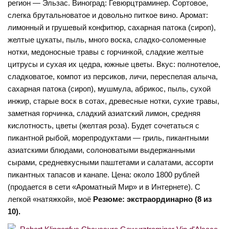
регион — Эльзас. Виноград: Гевюрцтраминер. Сортовое,
слегка брутальноватое и довольно питкое вино. Аромат:
лимонный и грушевый конфитюр, сахарная патока (сироп),
желтые цукаты, пыль, много воска, сладко-соломенные
нотки, медоносные травы с горчинкой, сладкие желтые
цитрусы и сухая их цедра, южные цветы. Вкус: полнотелое,
сладковатое, компот из персиков, личи, переспелая алыча,
сахарная патока (сироп), мушмула, абрикос, пыль, сухой
инжир, старые воск в сотах, древесные нотки, сухие травы,
заметная горчинка, сладкий азиатский лимон, средняя
кислотность, цветы (желтая роза). Будет сочетаться с
пикантной рыбой, морепродуктами — гриль, пикантными
азиатскими блюдами, солоноватыми выдержанными
сырами, средневкусными паштетами и салатами, ассорти
пикантных тапасов и канапе. Цена: около 1800 рублей
(продается в сети «Ароматный Мир» и в Интернете). С
легкой «натяжкой», моё
Резюме: экстраординарно (8 из
10).