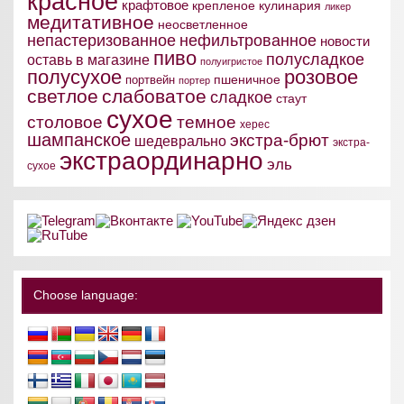
красное
крафтовое
крепленое
кулинария
ликер
медитативное
неосветленное
непастеризованное
нефильтрованное
новости
пиво
полусладкое
оставь в магазине
полуигристое
полусухое
розовое
пшеничное
портвейн
портер
светлое
слабоватое
сладкое
стаут
сухое
столовое
темное
херес
шампанское
экстра-брют
шедеврально
экстра-
экстраординарно
эль
сухое
Choose language: