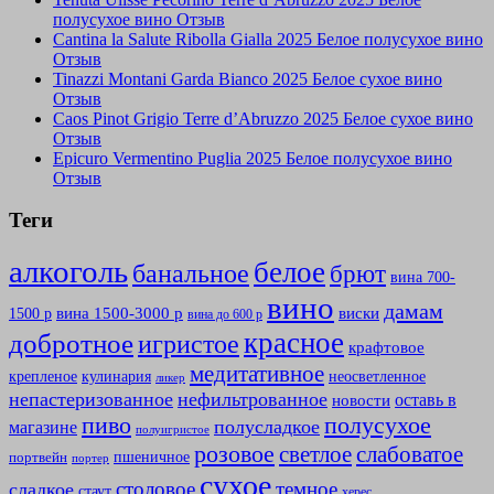
полусухое вино Отзыв
Cantina la Salute Ribolla Gialla 2025 Белое полусухое вино
Отзыв
Tinazzi Montani Garda Bianco 2025 Белое сухое вино
Отзыв
Caos Pinot Grigio Terre d’Abruzzo 2025 Белое сухое вино
Отзыв
Epicuro Vermentino Puglia 2025 Белое полусухое вино
Отзыв
Теги
алкоголь
белое
банальное
брют
вина 700-
вино
дамам
вина 1500-3000 р
виски
1500 р
вина до 600 р
красное
добротное
игристое
крафтовое
медитативное
крепленое
кулинария
неосветленное
ликер
непастеризованное
нефильтрованное
оставь в
новости
полусухое
пиво
полусладкое
магазине
полуигристое
розовое
слабоватое
светлое
пшеничное
портвейн
портер
сухое
столовое
темное
сладкое
стаут
херес