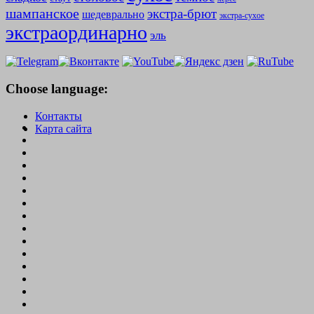
шампанское
экстра-брют
шедеврально
экстра-сухое
экстраординарно
эль
Choose language:
Контакты
Карта сайта