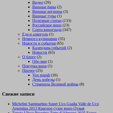
Видео
(29)
Винные бары
(2)
Винные регионы
(3)
Винные туры
(1)
Полезные статьи
(133)
Российское вино
(23)
Сорта винограда
(347)
Еда и алкоголь
(1)
Немного кулинарии
(35)
Новости и события
(65)
Календарь событий
(2)
Новости
(63)
О блоге
(2)
Обо мне
(1)
Покупка вина
(1)
Прочее
(25)
Vox populi
(16)
День победы
(1)
Страницы Великой войны
(8)
Свежие записи
Michelini Sammartino Super Uco Gualta Valle de Uco
Argentina 2013 Красное сухое вино Отзыв
Tenuta Ulisse Pecorino Terre d’Abruzzo 2025 Белое