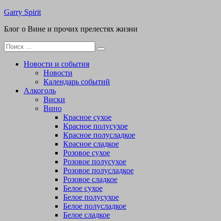
Перейти
Garry Spirit
к
Блог о Вине и прочих прелестях жизни
содержимому
Поиск
для:
Новости и события
Новости
Календарь событий
Алкоголь
Виски
Вино
Красное сухое
Красное полусухое
Красное полусладкое
Красное сладкое
Розовое сухое
Розовое полусухое
Розовое полусладкое
Розовое сладкое
Белое сухое
Белое полусухое
Белое полусладкое
Белое сладкое