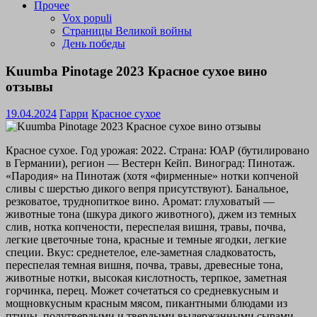
Прочее
Vox populi
Страницы Великой войны
День победы
Kuumba Pinotage 2023 Красное сухое вино
отзывы
19.04.2024
Гарри
Красное сухое
Красное сухое. Год урожая: 2022. Страна: ЮАР (бутилировано
в Германии), регион — Вестерн Кейп. Виноград: Пинотаж.
«Пародия» на Пинотаж (хотя «фирменные» нотки копченой
сливы с шерстью дикого вепря присутствуют). Банальное,
резковатое, труднопиткое вино. Аромат: глуховатый —
животные тона (шкура дикого животного), джем из темных
слив, нотка копчености, переспелая вишня, травы, почва,
легкие цветочные тона, красные и темные ягодки, легкие
специи. Вкус: среднетелое, еле-заметная сладковатость,
переспелая темная вишня, почва, травы, древесные тона,
животные нотки, высокая кислотность, терпкое, заметная
горчинка, перец. Может сочетаться со средневкусным и
мощновкусным красным мясом, пикантными блюдами из
птицы, полутвердыми и твердыми выдержанными сырами,