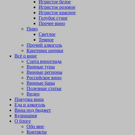
Игристое белое
Игристое розовое
Игристое красное
Голубое сухое
Прочее вино
Пиво
Светлое
Темное
Прочий алкоголь
Критерии оценки
Всё о вине
Сорта винограда
Винные туры
Винные регионы
Российское вино
Винные бары
Полезные статьи
Видео
Покупка вина
Еда и алкоголь
Вина под бюджет
Кулинария
О блоге
Обо мне
Контакты