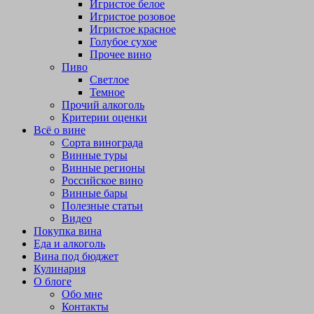
Игристое белое
Игристое розовое
Игристое красное
Голубое сухое
Прочее вино
Пиво
Светлое
Темное
Прочий алкоголь
Критерии оценки
Всё о вине
Сорта винограда
Винные туры
Винные регионы
Российское вино
Винные бары
Полезные статьи
Видео
Покупка вина
Еда и алкоголь
Вина под бюджет
Кулинария
О блоге
Обо мне
Контакты