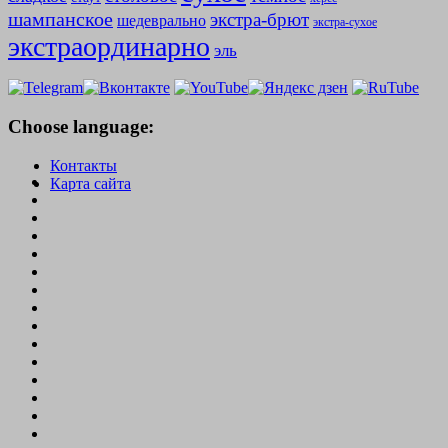
шампанское
экстра-брют
шедеврально
экстра-сухое
экстраординарно
эль
Choose language:
Контакты
Карта сайта