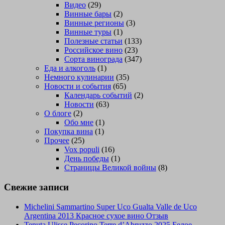
Видео
(29)
Винные бары
(2)
Винные регионы
(3)
Винные туры
(1)
Полезные статьи
(133)
Российское вино
(23)
Сорта винограда
(347)
Еда и алкоголь
(1)
Немного кулинарии
(35)
Новости и события
(65)
Календарь событий
(2)
Новости
(63)
О блоге
(2)
Обо мне
(1)
Покупка вина
(1)
Прочее
(25)
Vox populi
(16)
День победы
(1)
Страницы Великой войны
(8)
Свежие записи
Michelini Sammartino Super Uco Gualta Valle de Uco
Argentina 2013 Красное сухое вино Отзыв
Tenuta Ulisse Pecorino Terre d’Abruzzo 2025 Белое