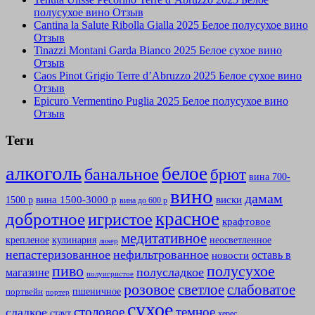
полусухое вино Отзыв
Cantina la Salute Ribolla Gialla 2025 Белое полусухое вино
Отзыв
Tinazzi Montani Garda Bianco 2025 Белое сухое вино
Отзыв
Caos Pinot Grigio Terre d’Abruzzo 2025 Белое сухое вино
Отзыв
Epicuro Vermentino Puglia 2025 Белое полусухое вино
Отзыв
Теги
алкоголь
белое
банальное
брют
вина 700-
вино
дамам
вина 1500-3000 р
виски
1500 р
вина до 600 р
красное
добротное
игристое
крафтовое
медитативное
крепленое
кулинария
неосветленное
ликер
непастеризованное
нефильтрованное
оставь в
новости
полусухое
пиво
полусладкое
магазине
полуигристое
розовое
слабоватое
светлое
пшеничное
портвейн
портер
сухое
столовое
темное
сладкое
стаут
херес