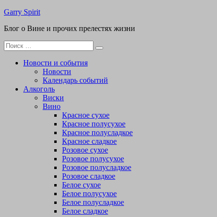
Перейти
Garry Spirit
к
Блог о Вине и прочих прелестях жизни
содержимому
Поиск
для:
Новости и события
Новости
Календарь событий
Алкоголь
Виски
Вино
Красное сухое
Красное полусухое
Красное полусладкое
Красное сладкое
Розовое сухое
Розовое полусухое
Розовое полусладкое
Розовое сладкое
Белое сухое
Белое полусухое
Белое полусладкое
Белое сладкое