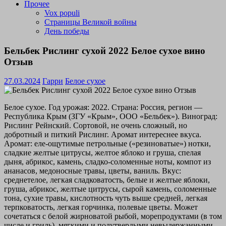
Прочее
Vox populi
Страницы Великой войны
День победы
Бельбек Рислинг сухой 2022 Белое сухое вино
Отзыв
27.03.2024
Гарри
Белое сухое
Белое сухое. Год урожая: 2022. Страна: Россия, регион —
Республика Крым (ЗГУ «Крым», ООО «Бельбек»). Виноград:
Рислинг Рейнский. Сортовой, не очень сложный, но
добротный и питкий Рислинг. Аромат интереснее вкуса.
Аромат: еле-ощутимые петрольные («резиноватые») нотки,
сладкие желтые цитрусы, желтое яблоко и груша, спелая
дыня, абрикос, камень, сладко-соломенные ноты, компот из
ананасов, медоносные травы, цветы, ваниль. Вкус:
среднетелое, легкая сладковатость, белые и желтые яблоки,
груша, абрикос, желтые цитрусы, сырой камень, соломенные
тона, сухие травы, кислотность чуть выше средней, легкая
терпковатость, легкая горчинка, полевые цветы. Может
сочетаться с белой жирноватой рыбой, морепродуктами (в том
числе и гриль), мягкими и полутвердыми невыдержанными