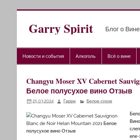
Перейти
к
содержимому
Garry Spirit
Блог о Вине
Новости и события
Алкоголь
Всё о вине
Changyu Moser XV Cabernet Sauvign
Белое полусухое вино Отзыв
25.03.2024
Гарри
Белое сухое
Бело
Вино
слег
еле-