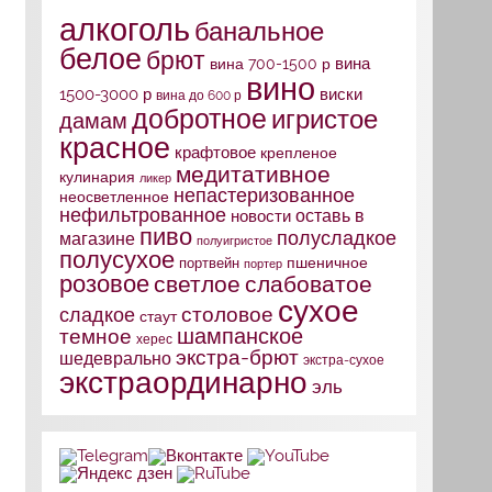
алкоголь
банальное
белое
брют
вина
вина 700-1500 р
вино
1500-3000 р
виски
вина до 600 р
добротное
игристое
дамам
красное
крафтовое
крепленое
медитативное
кулинария
ликер
непастеризованное
неосветленное
нефильтрованное
оставь в
новости
пиво
полусладкое
магазине
полуигристое
полусухое
портвейн
пшеничное
портер
розовое
слабоватое
светлое
сухое
столовое
сладкое
стаут
шампанское
темное
херес
экстра-брют
шедеврально
экстра-сухое
экстраординарно
эль