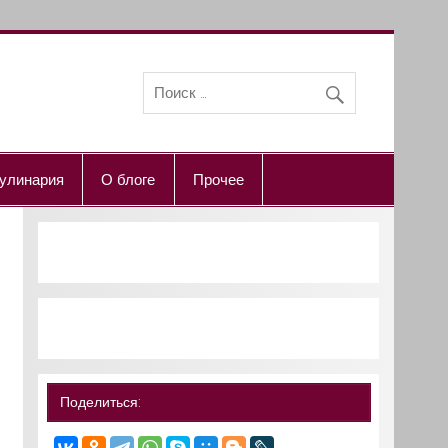
улинария
О блоге
Прочее
Поделиться: