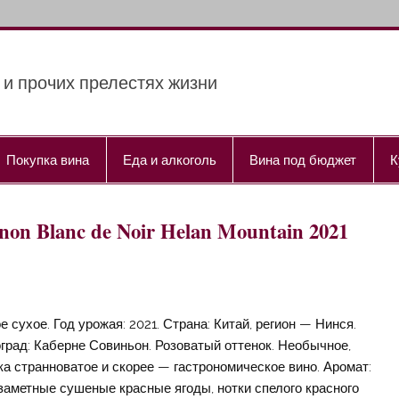
 и прочих прелестях жизни
Покупка вина
Еда и алкоголь
Вина под бюджет
К
on Blanc de Noir Helan Mountain 2021
е сухое. Год урожая: 2021. Страна: Китай, регион — Нинся.
град: Каберне Совиньон. Розоватый оттенок. Необычное,
ка странноватое и скорее — гастрономическое вино. Аромат:
заметные сушеные красные ягоды, нотки спелого красного